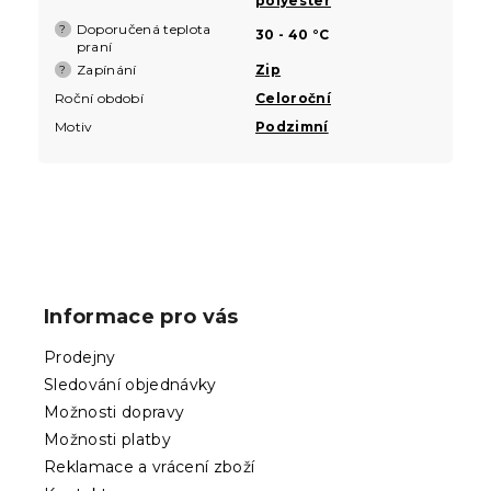
polyester
Doporučená teplota
?
30 - 40 °C
praní
Zapínání
Zip
?
Roční období
Celoroční
Motiv
Podzimní
Z
á
p
Informace pro vás
a
t
Prodejny
í
Sledování objednávky
Možnosti dopravy
Možnosti platby
Reklamace a vrácení zboží