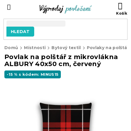
Přejít
NÁ
na
KO
obsah
HLEDAT
Domů
Místnosti
Bytový textil
Povlaky na polštář
Povlak na polštář z mikrovlákna
ALBURY 40x50 cm, červený
-15 % s kódem: MINUS15