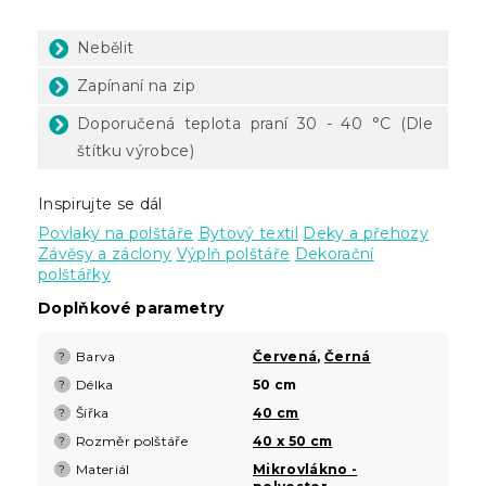
Nebělit
Zapínaní na zip
Doporučená teplota praní 30 - 40 °C (Dle
štítku výrobce)
Inspirujte se dál
Povlaky na polštáře
Bytový textil
Deky a přehozy
Závěsy a záclony
Výplň polštáře
Dekorační
polštářky
Doplňkové parametry
Barva
Červená
,
Černá
?
Délka
50 cm
?
Šířka
40 cm
?
Rozměr polštáře
40 x 50 cm
?
Materiál
Mikrovlákno -
?