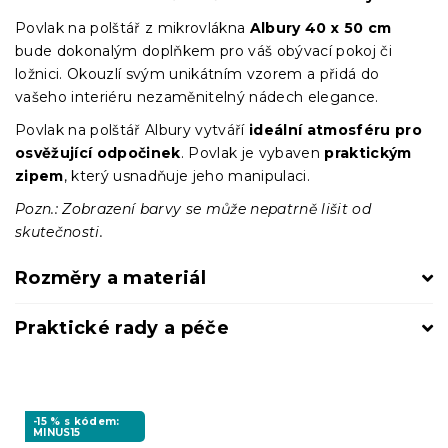
Povlak na polštář z mikrovlákna
Albury 40 x 50 cm
bude dokonalým doplňkem pro váš obývací pokoj či
ložnici. Okouzlí svým unikátním vzorem a přidá do
vašeho interiéru nezaměnitelný nádech elegance.
Povlak na polštář Albury vytváří
ideální atmosféru pro
osvěžující odpočinek
. Povlak je vybaven
praktickým
zipem
, který usnadňuje jeho manipulaci.
Pozn.: Zobrazení barvy se může nepatrně lišit od
skutečnosti.
Rozměry a materiál
Praktické rady a péče
-15 % s kódem:
MINUS15