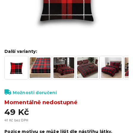
Další varianty:
Možnosti doručení
Momentálně nedostupné
49 Kč
41 Kč bez DPH
Měrná
cena:
Pozice motivu se může lišit dle nástřihu látky.