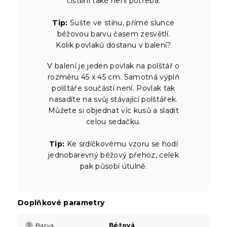
čištění také není potřeba.
Tip:
Sušte ve stínu, přímé slunce
béžovou barvu časem zesvětlí.
Kolik povlaků dostanu v balení?
V balení je jeden povlak na polštář o
rozměru 45 x 45 cm. Samotná výplň
polštáře součástí není. Povlak tak
nasadíte na svůj stávající polštářek.
Můžete si objednat víc kusů a sladit
celou sedačku.
Tip:
Ke srdíčkovému vzoru se hodí
jednobarevný béžový přehoz, celek
pak působí útulně.
Doplňkové parametry
Barva
Béžová
?