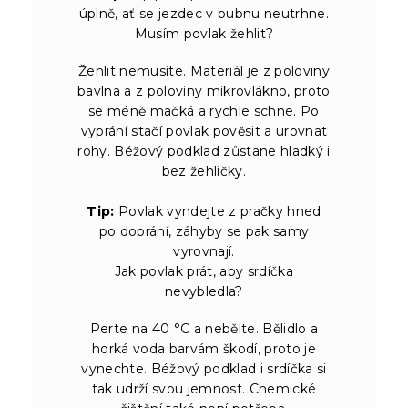
úplně, ať se jezdec v bubnu neutrhne.
Musím povlak žehlit?
Žehlit nemusíte. Materiál je z poloviny
bavlna a z poloviny mikrovlákno, proto
se méně mačká a rychle schne. Po
vyprání stačí povlak pověsit a urovnat
rohy. Béžový podklad zůstane hladký i
bez žehličky.
Tip:
Povlak vyndejte z pračky hned
po doprání, záhyby se pak samy
vyrovnají.
Jak povlak prát, aby srdíčka
nevybledla?
Perte na 40 °C a nebělte. Bělidlo a
horká voda barvám škodí, proto je
vynechte. Béžový podklad i srdíčka si
tak udrží svou jemnost. Chemické