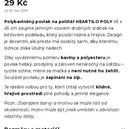
29 Kč
24 Kč bez DPH
Měrná
cena:
Polybavlněný povlak na polštář HEARTILO POLY
45 x
45 cm zaujme jemným vzorem drobných srdíček na
béžovém podkladu, který působí něžně a hřejivě. Design
je decentní, ale přesto má osobitý šarm, díky kterému
ložnice získá útulný nádech.
Díky vyváženému poměru
bavlny a polyesteru
je
povlak hebký, prodyšný a zároveň nenáročný na údržbu –
rychle schne, méně se mačká a
není nutné ho žehlit.
Součástí povlaku je
zapínání na zip.
Je ideální volbou pro ty, kteří chtějí vytvořit
klidné,
hřejivé prostředí
plné pohody a jemné elegance.
Pozn.: Zobrazení barvy a motivu se může lišit od
skutečnosti, motiv může být jinak umístěn v závislosti
nástřihu látky.