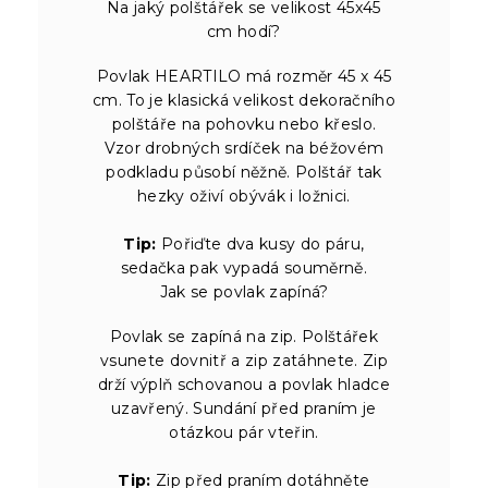
Na jaký polštářek se velikost 45x45
cm hodí?
Povlak HEARTILO má rozměr 45 x 45
cm. To je klasická velikost dekoračního
polštáře na pohovku nebo křeslo.
Vzor drobných srdíček na béžovém
podkladu působí něžně. Polštář tak
hezky oživí obývák i ložnici.
Tip:
Pořiďte dva kusy do páru,
sedačka pak vypadá souměrně.
Jak se povlak zapíná?
Povlak se zapíná na zip. Polštářek
vsunete dovnitř a zip zatáhnete. Zip
drží výplň schovanou a povlak hladce
uzavřený. Sundání před praním je
otázkou pár vteřin.
Tip:
Zip před praním dotáhněte