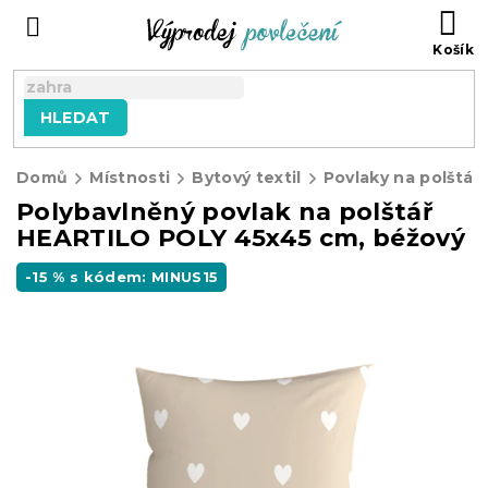
Přejít
NÁ
na
KO
obsah
HLEDAT
Domů
Místnosti
Bytový textil
Povlaky na polštář
Polybavlněný povlak na polštář
HEARTILO POLY 45x45 cm, béžový
-15 % s kódem: MINUS15