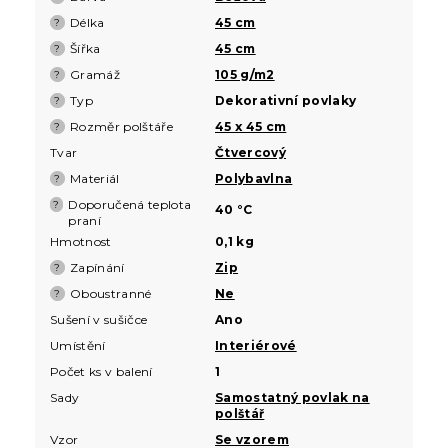
Délka
45 cm
?
Šířka
45 cm
?
Gramáž
105 g/m2
?
Typ
Dekorativní povlaky
?
Rozměr polštáře
45 x 45 cm
?
Tvar
Čtvercový
Materiál
Polybavlna
?
Doporučená teplota
?
40 °C
praní
Hmotnost
0,1 kg
Zapínání
Zip
?
Oboustranné
Ne
?
Sušení v sušičce
Ano
Umístění
Interiérové
Počet ks v balení
1
Sady
Samostatný povlak na
polštář
Vzor
Se vzorem