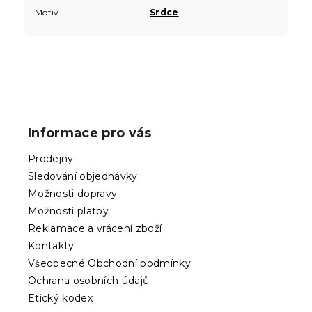
Motiv
Srdce
Z
á
p
Informace pro vás
a
t
Prodejny
í
Sledování objednávky
Možnosti dopravy
Možnosti platby
Reklamace a vrácení zboží
Kontakty
Všeobecné Obchodní podmínky
Ochrana osobních údajů
Etický kodex