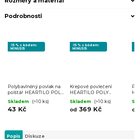
Rozměry a materiál
Podrobnosti
-15 % s kódem:
-15 % s kódem:
-1
MINUS15
MINUS15
MI
Polybavlněný povlak na
Krepové povlečení
Po
polštář HEARTILO POLY
HEARTILO POLY
HE
50x70 cm, béžový
béžové
bé
Skladem
(>10 ks)
Skladem
(>10 ks)
Sk
43 Kč
369 Kč
od
o
Popis
Diskuze