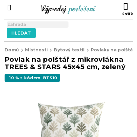
Přejít
NÁ
na
KO
obsah
HLEDAT
Domů
Místnosti
Bytový textil
Povlaky na polštář
Povlak na polštář z mikrovlákna
TREES & STARS 45x45 cm, zelený
-10 % s kódem: BTS10