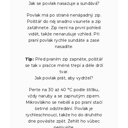
Jak se povlak nasazuje a sundává?
Povlak má po straně nenápadný zip.
Polštář do něj snadno vsunete a zip
zatáhnete. Zip není na první pohled
vidět, takže nenarušuje vzhled. Při
praní povlak rychle sundáte a zase
nasadíte.
Tip:
Před praním zip zapněte, polštář
se tak v pračce méně třepí a déle drží
tvar.
Jak povlak prát, aby vydržel?
Perte na 30 až 40 °C podle štítku,
vždy naruby a se zapnutým zipem.
Mikrovlákno se nebělí a po praní stačí
šetrné odstředění. Povlak je
rychleschnoucí, takže ho do druhého
dne pověsíte zpět. Žehlit ho vůbec
nemusíte.