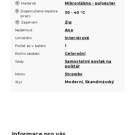
Materiál
Mikrovlákno - polyester
?
Doporučená teplota
?
30 - 40 °C
praní
Zapínání
Zip
?
Nežehlivé
Ano
Umístění
Interiérové
Počet ks v balení
1
Roční období
Celoroční
Sady
Samostatný povlak na
polštář
Motiv
Stromky
Styl
Moderní, Skandinávský
Z
á
p
Informace pro vás