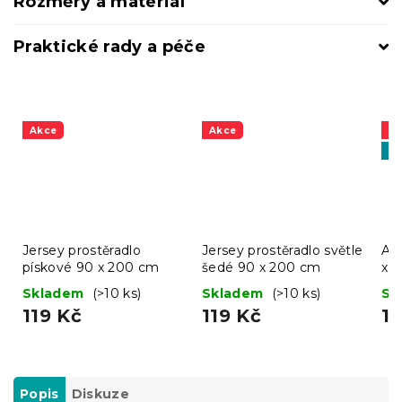
Rozměry a materiál
Praktické rady a péče
Akce
Akce
A
Vý
Jersey prostěradlo
Jersey prostěradlo světle
AK
pískové 90 x 200 cm
šedé 90 x 200 cm
x 2
Skladem
(>10 ks)
Skladem
(>10 ks)
Sk
119 Kč
119 Kč
1 
Popis
Diskuze