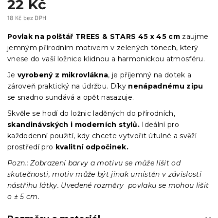
22 Kč
18 Kč bez DPH
Měrná
cena:
Povlak na polštář TREES & STARS 45 x 45 cm
zaujme
jemným přírodním motivem v zelených tónech, který
vnese do vaší ložnice klidnou a harmonickou atmosféru.
Je
vyrobený z mikrovlákna
, je příjemný na dotek a
zároveň praktický na údržbu. Díky
nenápadnému zipu
se snadno sundává a opět nasazuje.
Skvěle se hodí do ložnic laděných do přírodních,
skandinávských i moderních stylů.
Ideální pro
každodenní použití, kdy chcete vytvořit útulné a svěží
prostředí pro
kvalitní odpočinek.
Pozn.: Zobrazení barvy a motivu se může lišit od
skutečnosti, motiv může být jinak umístěn v závislosti
nástřihu látky. Uvedené rozměry povlaku se mohou lišit
o ± 5 cm.