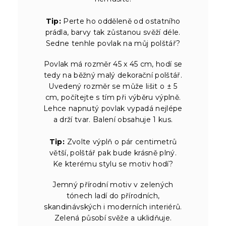
Tip:
Perte ho odděleně od ostatního
prádla, barvy tak zůstanou svěží déle.
Sedne tenhle povlak na můj polštář?
Povlak má rozměr 45 x 45 cm, hodí se
tedy na běžný malý dekorační polštář.
Uvedený rozměr se může lišit o ± 5
cm, počítejte s tím při výběru výplně.
Lehce napnutý povlak vypadá nejlépe
a drží tvar. Balení obsahuje 1 kus.
Tip:
Zvolte výplň o pár centimetrů
větší, polštář pak bude krásně plný.
Ke kterému stylu se motiv hodí?
Jemný přírodní motiv v zelených
tónech ladí do přírodních,
skandinávských i moderních interiérů.
Zelená působí svěže a uklidňuje.