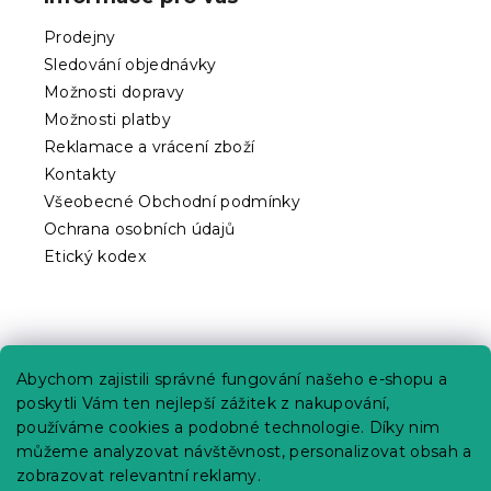
a
t
Prodejny
í
Sledování objednávky
Možnosti dopravy
Možnosti platby
Reklamace a vrácení zboží
Kontakty
Všeobecné Obchodní podmínky
Ochrana osobních údajů
Etický kodex
Praktické informace
Abychom zajistili správné fungování našeho e-shopu a
Kariéra
poskytli Vám ten nejlepší zážitek z nakupování,
používáme cookies a podobné technologie. Díky nim
Poptávky a B2B spolupráce
můžeme analyzovat návštěvnost, personalizovat obsah a
Proč se u nás registrovat?
zobrazovat relevantní reklamy.