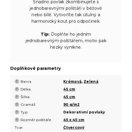
Snadno povlak zkombinujete s
jednobarevnými polštáři v béžové
nebo bílé. Vytvoříte tak útulný a
harmonický kout pro odpočinek.
Tip:
Doplňte ho jedním
jednobarevným polštářem, motiv pak
hezky vynikne.
Doplňkové parametry
Barva
Krémová
,
Zelená
?
Délka
45 cm
?
Šířka
45 cm
?
Gramáž
90 g/m2
?
Typ
Dekorativní povlaky
?
Rozměr polštáře
45 x 45 cm
?
Tvar
Čtvercový