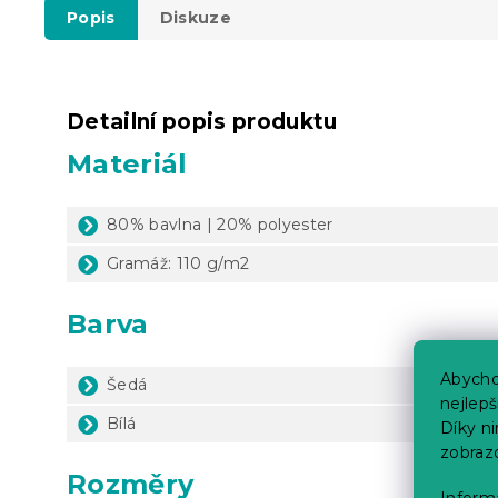
Popis
Diskuze
Detailní popis produktu
Materiál
80% bavlna | 20% polyester
Gramáž: 110 g/m2
Barva
Abycho
Šedá
nejlep
Bílá
Díky n
zobraz
Rozměry
Informa