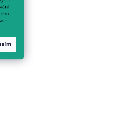
vání
nebo
šich
asím