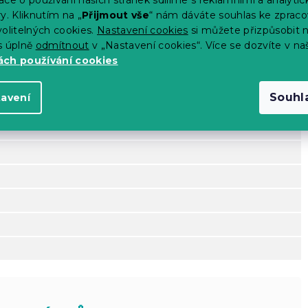
y. Kliknutím na „
Přijmout vše
“ nám dáváte souhlas ke zpraco
olitelných cookies.
Nastavení cookies
si můžete přizpůsobit 
s úplně
odmítnout
v „Nastavení cookies“. Více se dozvíte v na
ch používání cookies
Souhl
tavení