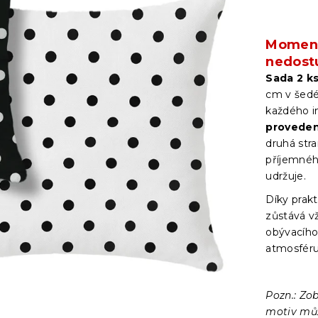
Moment
nedost
Sada 2 k
cm
v šedé
každého i
proveden
druhá str
příjemnéh
udržuje.
Díky pra
zůstává vž
obývacího
atmosfér
Pozn.: Zob
motiv může