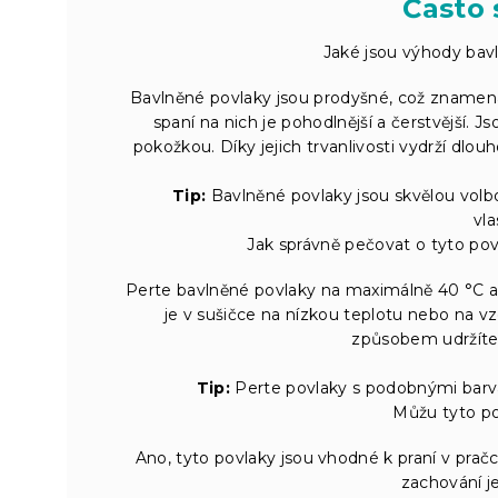
Často 
Jaké jsou výhody bav
Bavlněné povlaky jsou prodyšné, což znamená,
spaní na nich je pohodlnější a čerstvější. Js
pokožkou. Díky jejich trvanlivosti vydrží dlo
Tip:
Bavlněné povlaky jsou skvělou volbo
vl
Jak správně pečovat o tyto povl
Perte bavlněné povlaky na maximálně 40 °C a
je v sušičce na nízkou teplotu nebo na vz
způsobem udržíte
Tip:
Perte povlaky s podobnými barva
Můžu tyto po
Ano, tyto povlaky jsou vhodné k praní v pračc
zachování je