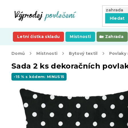
Přejít
na
obsah
Hledat
Letní čistka skladu
Místnosti
Zahrada
Domů
Místnosti
Bytový textil
Povlaky 
Sada 2 ks dekoračních povla
-15 % s kódem: MINUS15