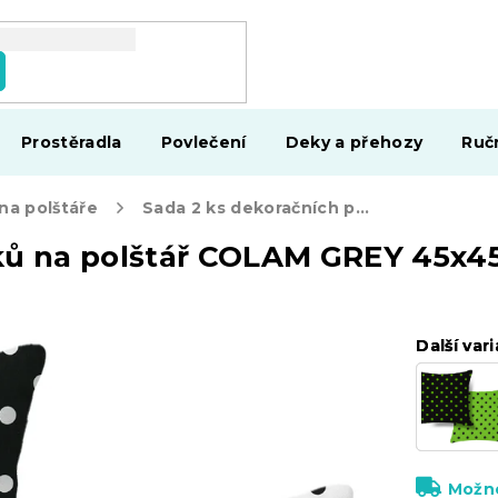
Prostěradla
Povlečení
Deky a přehozy
Ruč
na polštáře
Sada 2 ks dekoračních povlaků na polštář COLAM GREY 45x45 cm, šedá
ků na polštář COLAM GREY 45x4
Další vari
Další vari
Možno