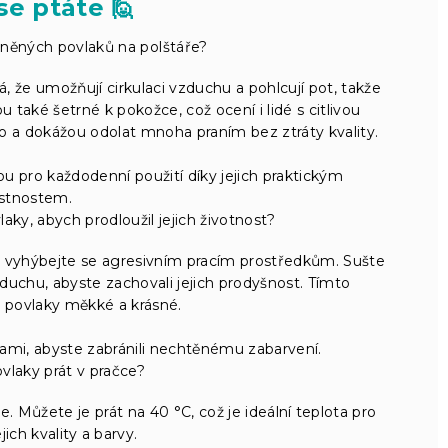
se ptáte 🙋
lněných povlaků na polštáře?
 že umožňují cirkulaci vzduchu a pohlcují pot, takže
ou také šetrné k pokožce, což ocení i lidé s citlivou
uho a dokážou odolat mnoha praním bez ztráty kvality.
u pro každodenní použití díky jejich praktickým
astnostem.
aky, abych prodloužil jejich životnost?
 vyhýbejte se agresivním pracím prostředkům. Sušte
duchu, abyste zachovali jejich prodyšnost. Tímto
 povlaky měkké a krásné.
mi, abyste zabránili nechtěnému zabarvení.
vlaky prát v pračce?
e. Můžete je prát na 40 °C, což je ideální teplota pro
jich kvality a barvy.