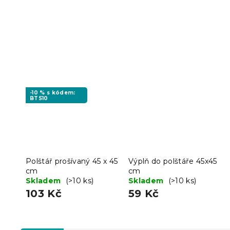
-10 % s kódem:
BTS10
Polštář prošívaný 45 x 45
Výplň do polštáře 45x45
cm
cm
Skladem
(>10 ks)
Skladem
(>10 ks)
103 Kč
59 Kč