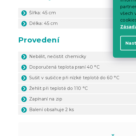
partner
Šířka: 45 cm
všech v
cookie
Délka: 45 cm
Zásadá
Provedení
Nas
Nebělit, nečistit chemicky
Doporučená teplota praní 40 °C
Sušit v sušičce při nízké teplotě do 60 °C
Žehlit při teplotě do 110 °C
Zapínaní na zip
Balení obsahuje 2 ks