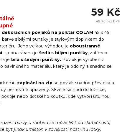
59 Kč
álně
49 Kč bez DPH
upné
Měrn
cena:
s dekoračních povlaků na polštář COLAM
45 x 45
 barvě s bílými puntíky je stylovým doplňkem do
nteriéru. Jeho velkou výhodou je
oboustranné
í
– jedna strana je
šedá s bílými puntíky
, zatímco
ana je
bílá s šedými puntíky.
Povlak je vyroben z
o bavlněného materiálu, který je odolný a snadno se
ktickému
zapínání na zip
se povlak snadno převléká a
dy perfektně upravený. Skvěle se hodí do ložnice,
 pokoje nebo dětského koutku, kde vytvoří útulnou
u.
razení barvy a motivu se může lišit od skutečnosti,
 být jinak umístěn v závislosti nástřihu látky.