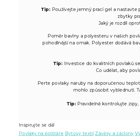
Tip:
Používejte jemný prací gel a nastavte p
zbytky pr
Jaký je rozdíl opr
Poměr bavlny a polyesteru v našich povlací
pohodlnější na omak. Polyester dodává bavl
Tip:
Investice do kvalitních povlaků se 
Co udělat, aby povl
Perte povlaky naruby na doporučenou teplotu
mohlo způsobit vyblednutí. T
Tip:
Pravidelně kontrolujte zipy, 
Inspirujte se dál
Povlaky na polštáře
Bytový textil
Závěsy a záclony
Vý