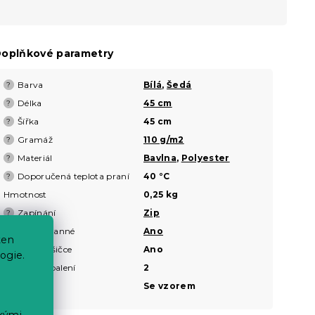
oplňkové parametry
Barva
Bílá
,
Šedá
?
Délka
45 cm
?
Šířka
45 cm
?
Gramáž
110 g/m2
?
Materiál
Bavlna
,
Polyester
?
Doporučená teplota praní
40 °C
?
Hmotnost
0,25 kg
Zapínání
Zip
?
Oboustranné
Ano
?
ten
Sušení v sušičce
Ano
ogie.
Počet ks v balení
2
Vzor
Se vzorem
ckými