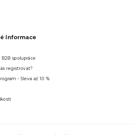
ké informace
 B2B spolupráce
ás registrovat?
program - Sleva až 10 %
ikostí