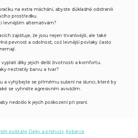
račku na extra máchání, abyste důkladně odstranili
acího prostředku.
oti levnějším alternativám?
ch zajišťuje, že jsou nejen trvanlivější, ale také
ně pevnost a odolnost, což levnější povlaky často
nemají.
vyplatí díky jejich delší životnosti a komfortu.
aky neztratily barvu a tvar?
 a vyhýbejte se přímému sušení na slunci, které by
aké se vyhněte agresivním avivážím.
aby nedošlo k jejich poškození při praní.
plň polštáře
Deky a přehozy
Koberce