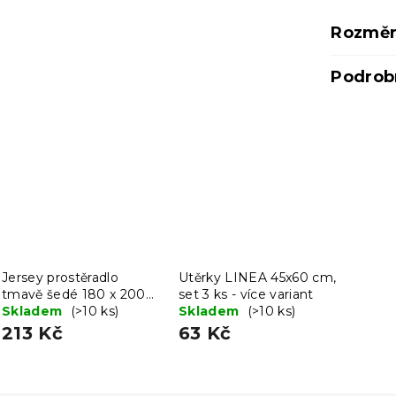
Rozměr
Podrob
Jersey prostěradlo
Utěrky LINEA 45x60 cm,
tmavě šedé 180 x 200
set 3 ks - více variant
cm
Skladem
(>10 ks)
Skladem
(>10 ks)
213 Kč
63 Kč