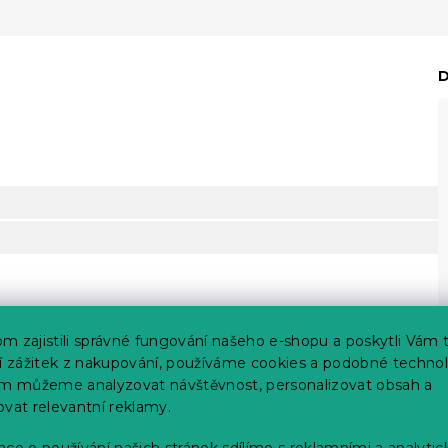
D
m zajistili správné fungování našeho e-shopu a poskytli Vám 
ší zážitek z nakupování, používáme cookies a podobné technol
im můžeme analyzovat návštěvnost, personalizovat obsah a
ovat relevantní reklamy.
ce o používání našich stránek sdílíme s reklamními a analyti