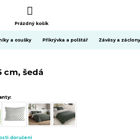
Prázdný košík
NÁKUPNÍ
KOŠÍK
níky a osušky
Přikrývka a polštář
Závěsy a záclon
5 cm, šedá
anty:
anty:
sti doručení