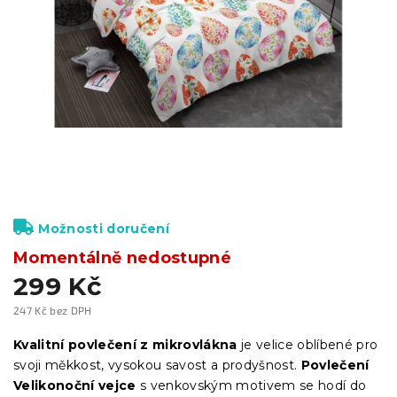
Možnosti doručení
Momentálně nedostupné
299 Kč
247 Kč bez DPH
Měrná
cena:
Kvalitní povlečení z mikrovlákna
je velice oblíbené pro
svoji měkkost, vysokou savost a prodyšnost.
Povlečení
Velikonoční vejce
s venkovským motivem se hodí do