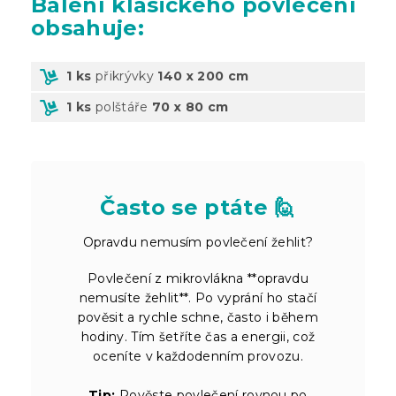
Balení
klasického povlečení
obsahuje:
1 ks
přikrývky
140 x 200 cm
1 ks
polštáře
70 x 80 cm
Často se ptáte 🙋
Opravdu nemusím povlečení žehlit?
Povlečení z mikrovlákna **opravdu
nemusíte žehlit**. Po vyprání ho stačí
pověsit a rychle schne, často i během
hodiny. Tím šetříte čas a energii, což
oceníte v každodenním provozu.
Tip:
Pověste povlečení rovnou po