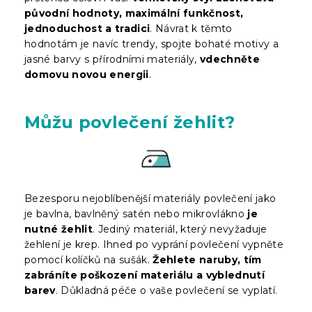
původní hodnoty, maximální funkčnost,
jednoduchost a tradici
. Návrat k těmto
hodnotám je navíc trendy, spojte bohaté motivy a
jasné barvy s přírodními materiály,
vdechněte
domovu novou energii
.
Můžu povlečení žehlit?
Bezesporu nejoblíbenější materiály povlečení jako
je bavlna, bavlněný satén nebo mikrovlákno
je
nutné žehlit
. Jediný materiál, který nevyžaduje
žehlení je krep. Ihned po vyprání povlečení vypněte
pomocí kolíčků na sušák.
Žehlete naruby, tím
zabráníte poškození materiálu a vyblednutí
barev
. Důkladná péče o vaše povlečení se vyplatí.