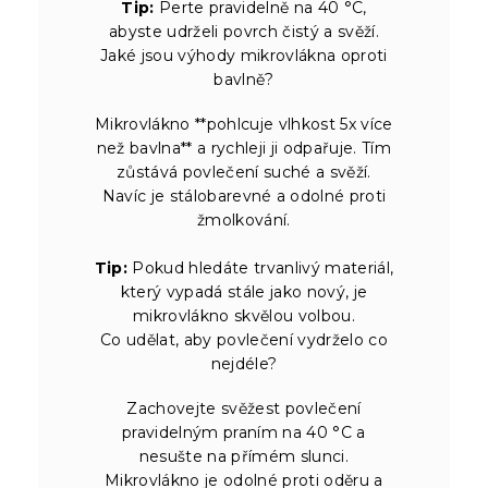
Tip:
Perte pravidelně na 40 °C,
abyste udrželi povrch čistý a svěží.
Jaké jsou výhody mikrovlákna oproti
bavlně?
Mikrovlákno **pohlcuje vlhkost 5x více
než bavlna** a rychleji ji odpařuje. Tím
zůstává povlečení suché a svěží.
Navíc je stálobarevné a odolné proti
žmolkování.
Tip:
Pokud hledáte trvanlivý materiál,
který vypadá stále jako nový, je
mikrovlákno skvělou volbou.
Co udělat, aby povlečení vydrželo co
nejdéle?
Zachovejte svěžest povlečení
pravidelným praním na 40 °C a
nesušte na přímém slunci.
Mikrovlákno je odolné proti oděru a