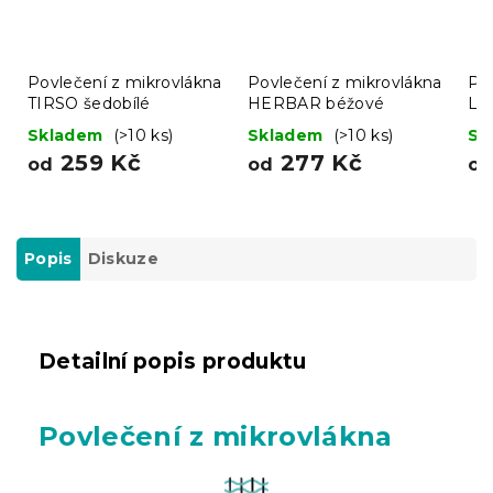
Povlečení z mikrovlákna
Povlečení z mikrovlákna
Po
TIRSO šedobílé
HERBAR béžové
LI
ze
Skladem
(>10 ks)
Skladem
(>10 ks)
Sk
259 Kč
277 Kč
od
od
o
Popis
Diskuze
Detailní popis produktu
Povlečení z mikrovlákna