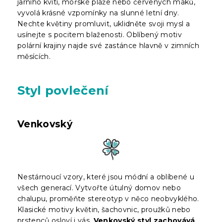
jarního kvítí, mořské pláže nebo červených máků,
vyvolá krásné vzpomínky na slunné letní dny.
Nechte květiny promluvit, uklidněte svoji mysl a
usínejte s pocitem blaženosti. Oblíbený motiv
polární krajiny najde své zastánce hlavně v zimních
měsících.
Styl povlečení
Venkovský
Nestárnoucí vzory, které jsou módní a oblíbené u
všech generací. Vytvořte útulný domov nebo
chalupu, proměňte stereotyp v něco neobvyklého.
Klasické motivy květin, šachovnic, proužků nebo
prstenců osloví i vás.
Venkovský styl zachovává