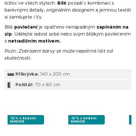
ložnic ve všech stylech.
Bílé
pozadí v kombinaci s
barevnými detaily, originálním designem a jemnou textilií
si zamilujete i Vy.
Bílé
povlečení
je opatřeno nenápadným
zapínáním
na
zip
. Udělejte radost sobě nebo svým blízkým povlečením
s
netradičním motivem.
Pozn.: Zobrazení barvy se může nepatrně lišit od
skutečnosti.
Přikrývka:
140 x 200 cm
Polštář:
70 x 80 cm
-15 % s kódem:
-15 % s kódem:
-1
MINUS15
MINUS15
MI