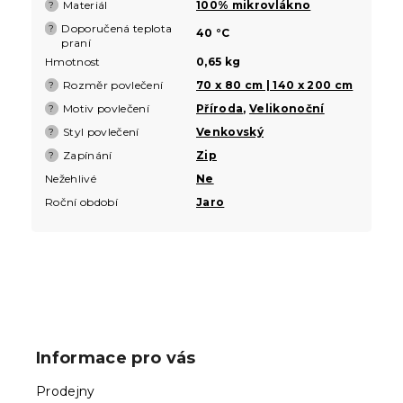
Materiál
100% mikrovlákno
?
Doporučená teplota
?
40 °C
praní
Hmotnost
0,65 kg
Rozměr povlečení
70 x 80 cm | 140 x 200 cm
?
Motiv povlečení
Příroda
,
Velikonoční
?
Styl povlečení
Venkovský
?
Zapínání
Zip
?
Nežehlivé
Ne
Roční období
Jaro
Z
á
p
Informace pro vás
a
t
Prodejny