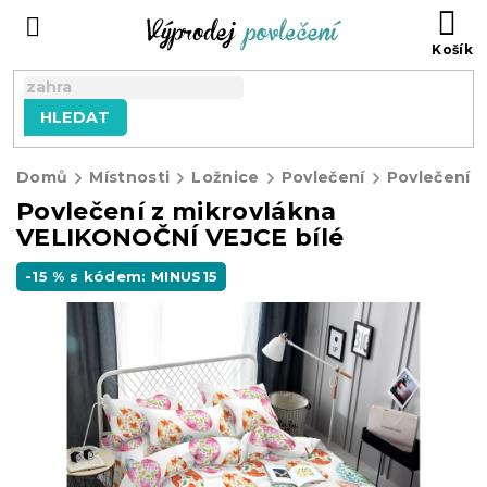
Přejít
NÁ
na
KO
obsah
HLEDAT
Domů
Místnosti
Ložnice
Povlečení
Povlečení z
Povlečení z mikrovlákna
VELIKONOČNÍ VEJCE bílé
-15 % s kódem: MINUS15