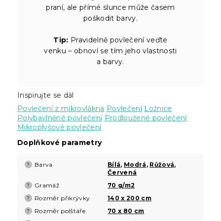
praní, ale přímé slunce může časem
poškodit barvy.
Tip:
Pravidelně povlečení veďte
venku – obnoví se tím jeho vlastnosti
a barvy.
Inspirujte se dál
Povlečení z mikrovlákna
Povlečení
Ložnice
Polybavlněné povlečení
Prodloužené povlečení
Mikroplyšové povlečení
Doplňkové parametry
Barva
Bílá
,
Modrá
,
Růžová
,
?
Červená
Gramáž
70 g/m2
?
Rozměr přikrývky
140 x 200 cm
?
Rozměr polštáře
70 x 80 cm
?