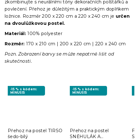
zkombinujte s neurálními tóny dekoračních polštářků a
povlečení. Přehoz je důležitým a praktickým doplňkem
ložnice. Rozměr 200 x 220 cm a
220 x 240 cm je
určen
na dvoulůžkovou postel.
Materiál:
100% polyester
Rozměr:
170 x 210 cm | 200 x 220 cm | 220 x 240 cm
Pozn. Zobrazení barvy se může nepatrně lišit od
skutečnosti.
-15 % s kódem:
-15 % s kódem:
-1
MINUS15
MINUS15
MI
Přehoz na postel TIRSO
Přehoz na postel
Fia
šedo-bílý
SNĚHULÁK A
ST