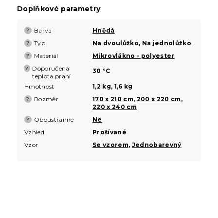
Doplňkové parametry
Barva
Hnědá
?
Typ
Na dvoulůžko
,
Na jednolůžko
?
Materiál
Mikrovlákno - polyester
?
Doporučená
?
30 °C
teplota praní
Hmotnost
1,2 kg, 1,6 kg
Rozměr
170 x 210 cm
,
200 x 220 cm
,
?
220 x 240 cm
Oboustranné
Ne
?
Vzhled
Prošívané
Vzor
Se vzorem
,
Jednobarevný
Z
á