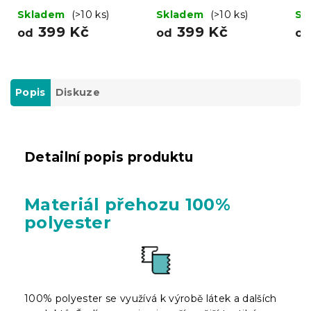
PERNÍČEK, zelený
Skladem
(>10 ks)
Skladem
(>10 ks)
Sk
399 Kč
399 Kč
od
od
o
Popis
Diskuze
Detailní popis produktu
Materiál přehozu 100%
polyester
100% polyester se využívá k výrobě látek a dalších