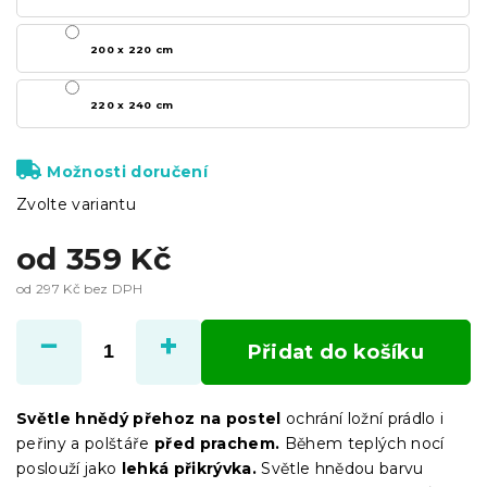
200 x 220 cm
220 x 240 cm
Možnosti doručení
Zvolte variantu
od
359 Kč
od
297 Kč
bez DPH
Měrná
cena:
Přidat do košíku
Světle hnědý přehoz na postel
ochrání ložní prádlo i
peřiny a polštáře
před prachem.
Během teplých nocí
poslouží jako
lehká přikrývka.
Světle hnědou barvu