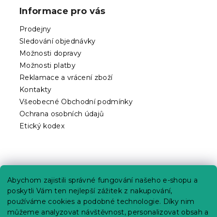
p
Informace pro vás
a
t
Prodejny
í
Sledování objednávky
Možnosti dopravy
Možnosti platby
Reklamace a vrácení zboží
Kontakty
Všeobecné Obchodní podmínky
Ochrana osobních údajů
Etický kodex
Praktické informace
Abychom zajistili správné fungování našeho e-shopu a
Kariéra
poskytli Vám ten nejlepší zážitek z nakupování,
používáme cookies a podobné technologie. Díky nim
Poptávky a B2B spolupráce
můžeme analyzovat návštěvnost, personalizovat obsah a