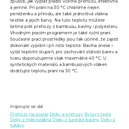
způsob, jak vyprat prádlo včetně přehozů, efektivně
a jemně. Při praní na 30 °C chráníme nejen
peněženku a přírodu, ale také jednotlivá vlákna
textilie a jejich barvy. Na tuto teplotu můžete
šetrně prát přehozy z bambusu, bavlny i polyesteru.
Vhodným pracím programem je také ruční praní.
Současné prací prostředky jsou tak účinné, že zajistí
dokonalé vyprání i při nižší teplotě. Bavlna snese i
vyšší teplotní stupeň, pro zachování stálosti barev a
tvaru doporučujeme však maximálně 40 °C. U
syntetických materiálů a bambusových vláken
dodržujte teplotu praní na 30 °C.
Inspirujte se dál
Přehozy na postel
Deky a přehozy
Bytový textil
Deky z mikrovlákna
Deky z turecké bavlny
Deky s
rukávy