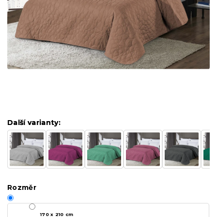
Další varianty:
Další varianty:
Rozměr
170 x 210 cm