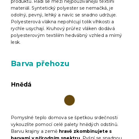
produktů. Řadí se mezi nejpoužívanější textilní
materiál. Syntetický polyester se nemačká, je
odolný, pevný, lehký a navíc se snadno udržuje.
Polyesterová vlákna nepohlcují tolik vlhkosti a
rychle usychají. Kruhový průřez vláken dodává
polyesterovým textiliím hedvábný vzhled a mírný
lesk.
Barva přehozu
Hnědá
Pomyslné teplo domova se špetkou srdečnosti
vykouzlíte pomocí celé palety hnědých odstínů.
Barvu krajiny a země
hravě zkombinujete s
barvami v přírodním spektru
. Pyšní se snadnou