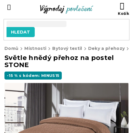
Přejít
NÁ
na
KO
obsah
HLEDAT
Domů
Místnosti
Bytový textil
Deky a přehozy
Světle hnědý přehoz na postel
STONE
-15 % s kódem: MINUS15