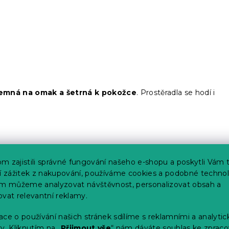
jemná na omak a šetrná k pokožce
. Prostěradla se hodí i
m zajistili správné fungování našeho e-shopu a poskytli Vám 
ší zážitek z nakupování, používáme cookies a podobné technol
im můžeme analyzovat návštěvnost, personalizovat obsah a
elice trendy. Béžové prostěradlo
ve spojení s výraznými
ovat relevantní reklamy.
derních rodinách
. Své místo má také na vesnici, kde vytváří
rustikálním stylem.
ce o používání našich stránek sdílíme s reklamními a analyti
y. Kliknutím na „
Přijmout vše
“ nám dáváte souhlas ke zpraco