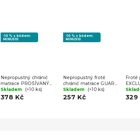
-10 % s kódem:
-10 % s kódem:
MINUS10
MINUS10
Nepropustný chránič
Nepropustný froté
Froté 
matrace PROŠÍVANÝ
chránič matrace GUARD
EXCLU
140 x 200 cm
Skladem
(>10 ks)
140 x 200 cm
Skladem
(>10 ks)
180 x
Skla
378 Kč
257 Kč
329