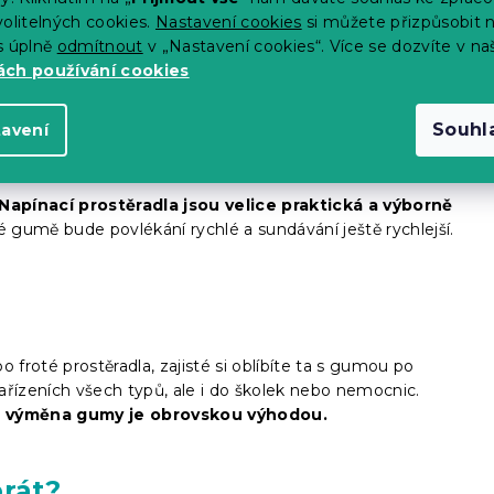
tečnosti.
olitelných cookies.
Nastavení cookies
si můžete přizpůsobit 
s úplně
odmítnout
v „Nastavení cookies“. Více se dozvíte v na
ch používání cookies
Souhl
tavení
Napínací prostěradla jsou velice praktická a výborně
té gumě bude povlékání rychlé a sundávání ještě rychlejší.
 froté prostěradla, zajisté si oblíbíte ta s gumou po
ařízeních všech typů, ale i do školek nebo nemocnic.
á výměna gumy je obrovskou výhodou.
prát?