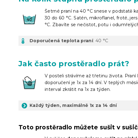
Šetrné praní na 40 °C snese v podstatě kaž
30 do 60 °C. Satén, mikroflanel, froté, je
°C. Zbavíte se nečistot, potu i odumřelýc
Doporučená teplota praní
: 40 °C
Jak často prostěradlo prát?
V posteli strávíme až třetinu života. Pran
doporučení je 1x za 14 dní. V teplých měs
interval zkrátit na 1x za týden.
Každý týden, maximálně 1x za 14 dní
Toto prostěradlo můžete sušit v suši