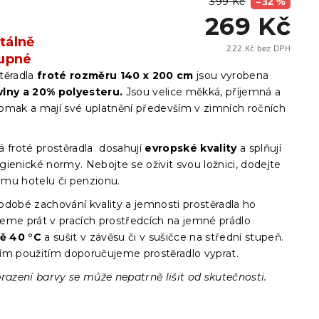
399 Kč
–32 %
269 Kč
álně
222 Kč bez DPH
upné
Měrn
cena:
těradla
froté
rozměru 140 x 200 cm
jsou vyrobena
vlny a 20% polyesteru.
Jsou velice měkká, příjemná a
omak a mají své uplatnění především v zimních ročních
.
á froté prostěradla dosahují
evropské kvality
a splňují
ienické normy. Nebojte se oživit svou ložnici, dodejte
mu hotelu či penzionu.
odobé zachování kvality a jemnosti prostěradla ho
eme prát v pracích prostředcích na jemné prádlo
tě 40 °C
a sušit v závěsu či v sušičce na střední stupeň.
ím použitím doporučujeme prostěradlo vyprat.
razení barvy se může nepatrně lišit od skutečnosti.