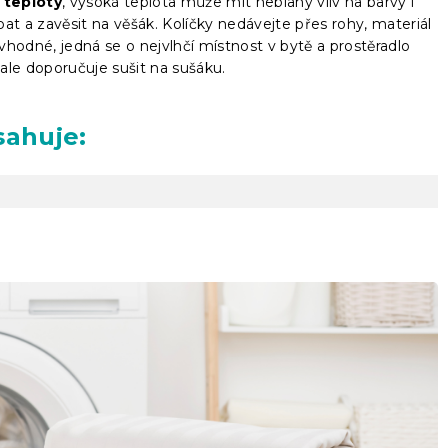
 teploty
, vysoká teplota může mít neblahý vliv na barvy i
epat a zavěsit na věšák. Kolíčky nedávejte přes rohy, materiál
hodné, jedná se o nejvlhčí místnost v bytě a prostěradlo
ale doporučuje sušit na sušáku.
sahuje: