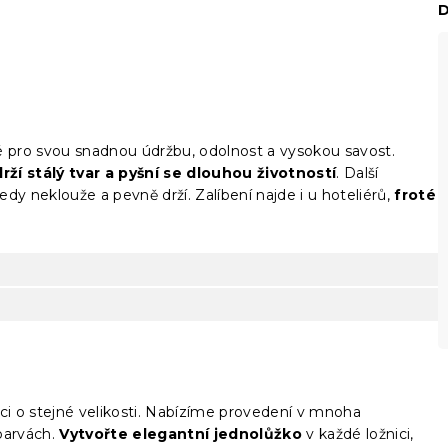
D
é pro svou snadnou údržbu, odolnost a vysokou savost.
rží stálý tvar a pyšní se dlouhou životností
. Další
edy neklouže a pevně drží. Zalíbení najde i u hoteliérů,
froté
ci o stejné velikosti. Nabízíme provedení v mnoha
barvách.
Vytvořte elegantní jednolůžko
v každé ložnici,