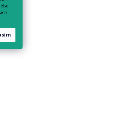
nebo
šich
asím