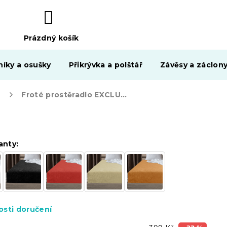
Prázdný košík
NÁKUPNÍ
KOŠÍK
níky a osušky
Přikrývka a polštář
Závěsy a záclon
Froté prostěradlo EXCLUSIVE béžové 140x200 cm
anty:
sti doručení