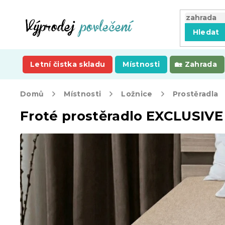
Přejít
na
obsah
Hledat
Letní čistka skladu
Místnosti
Zahrada
Domů
Místnosti
Ložnice
Prostěradla
Froté prostěradlo EXCLUSIV