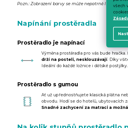
Pozn.: Zobrazení barvy se může nepatrně lišit od sku
všech v
cookie
Zásadá
Napínání prostěradla
Nas
Prostěradlo je napínací
Výměna prostěradla pro vás bude hračka.
drží na posteli, nesklouzávají
. Díky vši
Ideální do každé ložnice i dětské postýlky.
Prostěradlo s gumou
Ať už upřednostňujete klasická plátna nebo
obvodu. Hodí se do hotelů, ubytovacích z
Snadné zachycení za matraci a možn
Na kolik stupňů prostěradlo 