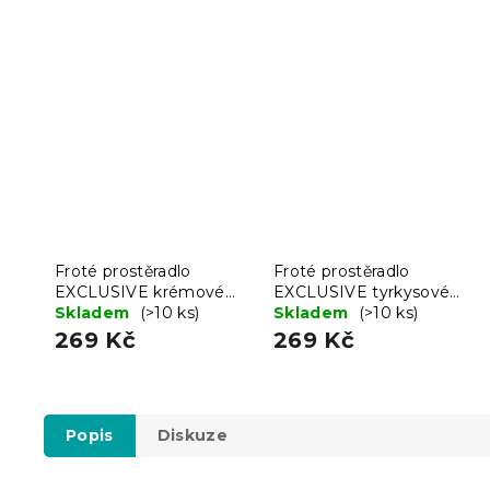
Froté prostěradlo
Froté prostěradlo
EXCLUSIVE krémové
EXCLUSIVE tyrkysové
140x200 cm
Skladem
(>10 ks)
140x200 cm
Skladem
(>10 ks)
269 Kč
269 Kč
Popis
Diskuze