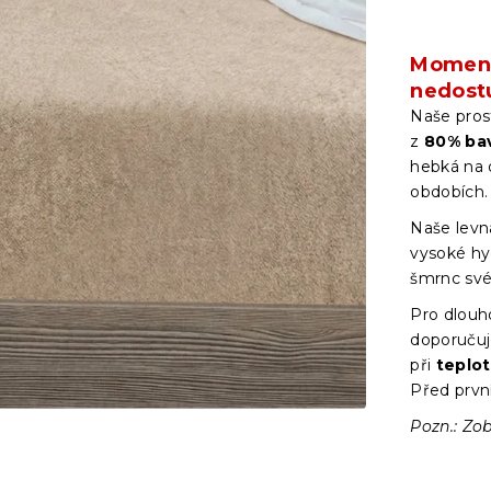
Moment
nedost
Naše pros
z
80
% ba
hebká na 
obdobích
Naše levn
vysoké hyg
šmrnc své
Pro dlouh
doporučuj
při
teplo
Před prvn
Pozn.: Zob