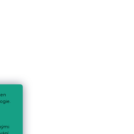
ten
ogie.
ckými
vání