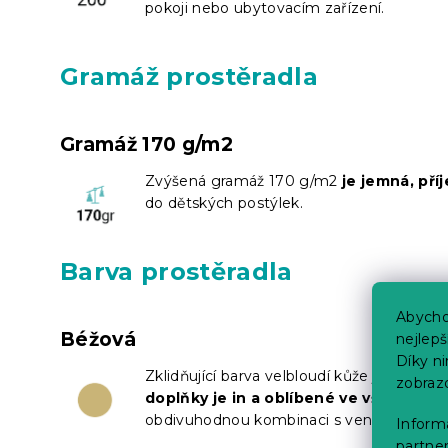
pokoji nebo ubytovacím zařízení.
Gramáž prostěradla
Gramáž 170 g/m2
Zvýšená gramáž 170 g/m2
je jemná, pří
do dětských postýlek.
Barva prostěradla
Abycho
Béžová
nejlep
Díky n
Zklidňující barva velbloudí kůže je dnes v
zobraz
doplňky je in a oblíbené ve všech mo
obdivuhodnou kombinaci s venkovským či 
Informa
partner