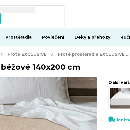
Prostěradla
Povlečení
Deky a přehozy
Ruč
Froté EXCLUSIVE
Froté prostěradla EXCLUSIVE 140 x 200 cm
E béžové 140x200 cm
Další vari
Možno