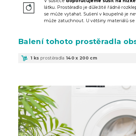
V sušičce
doporučujeme sušit na nízké
látku. Prostěradlo je důležité řádně rozkl
se může vytahat. Sušení v koupelně je nev
může zatuchnout. U většiny materiálů se 
Balení
tohoto prostěradla ob
1 ks
prostěradla
140 x 200 cm