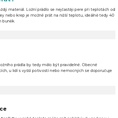
dý materiál. Ložní prádlo se nejčastěji pere při teplotách od
rsey nebo krep je možné prát na nižší teplotu, ideálně tedy 40
h buněk.
í ložního prádla by tedy mělo být pravidelné. Obecné
ících, u lidí s vyšší potivostí nebo nemocných se doporučuje
čce