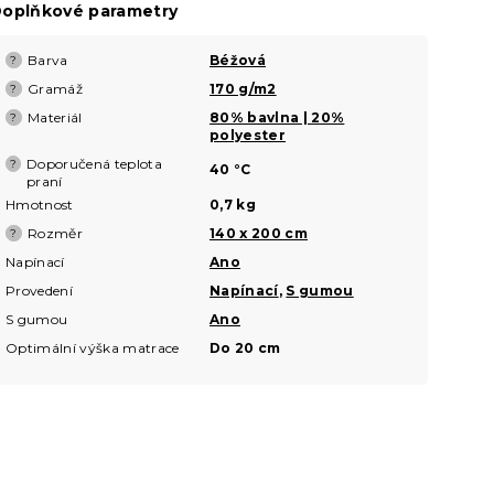
oplňkové parametry
Barva
Béžová
?
Gramáž
170 g/m2
?
Materiál
80% bavlna | 20%
?
polyester
Doporučená teplota
?
40 °C
praní
Hmotnost
0,7 kg
Rozměr
140 x 200 cm
?
Napínací
Ano
Provedení
Napínací
,
S gumou
S gumou
Ano
Optimální výška matrace
Do 20 cm