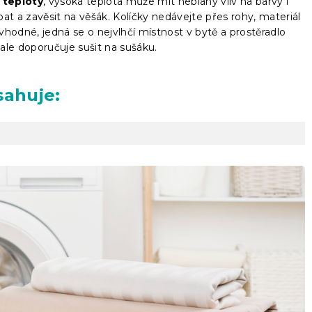
 teploty
, vysoká teplota může mít neblahý vliv na barvy i
epat a zavěsit na věšák. Kolíčky nedávejte přes rohy, materiál
hodné, jedná se o nejvlhčí místnost v bytě a prostěradlo
ale doporučuje sušit na sušáku.
sahuje: