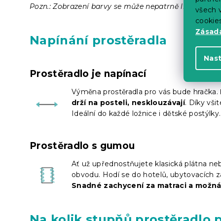
Pozn.: Zobrazení barvy se může nepatrně lišit od sku
všech v
cookie
Zásadá
Napínání prostěradla
Nas
Prostěradlo je napínací
Výměna prostěradla pro vás bude hračka.
drží na posteli, nesklouzávají
. Díky vši
Ideální do každé ložnice i dětské postýlky.
Prostěradlo s gumou
Ať už upřednostňujete klasická plátna nebo
obvodu. Hodí se do hotelů, ubytovacích z
Snadné zachycení za matraci a možn
Na kolik stupňů prostěradlo 