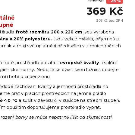
499 Kč
–26 %
369 Kč
álně
305 Kč bez DPH
upné
Měrn
cena:
těradla
froté
rozměru 200 x 220 cm
jsou vyrobena
vlny a 20% polyesteru.
Jsou velice měkká, příjemná a
omak a mají své uplatnění především v zimních ročních
.
 froté prostěradla dosahují
evropské kvality
a splňují
ienické normy. Nebojte se oživit svou ložnici, dodejte
mu hotelu či penzionu.
odobé zachování kvality a jemnosti prostěradla ho
eme prát v pracích prostředcích na jemné prádlo
tě 40 °C
a sušit v závěsu či v sušičce na střední stupeň.
ím použitím doporučujeme prostěradlo vyprat.
razení barvy se může nepatrně lišit od skutečnosti.