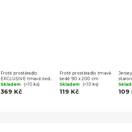
Froté prostěradlo
Froté prostěradlo tmavě
Jersey
EXCLUSIVE tmavě šedé
šedé 90 x 200 cm
staro
200x220 cm
Skladem
(>10 ks)
Skladem
(>10 ks)
cm
Skla
369 Kč
119 Kč
109