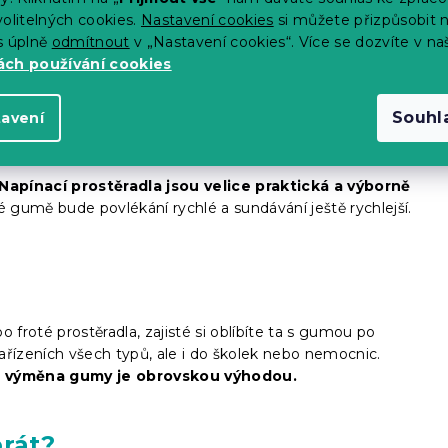
tečnosti.
olitelných cookies.
Nastavení cookies
si můžete přizpůsobit 
s úplně
odmítnout
v „Nastavení cookies“. Více se dozvíte v na
ch používání cookies
Souhl
tavení
Napínací prostěradla jsou velice praktická a výborně
té gumě bude povlékání rychlé a sundávání ještě rychlejší.
 froté prostěradla, zajisté si oblíbíte ta s gumou po
ařízeních všech typů, ale i do školek nebo nemocnic.
á výměna gumy je obrovskou výhodou.
prát?