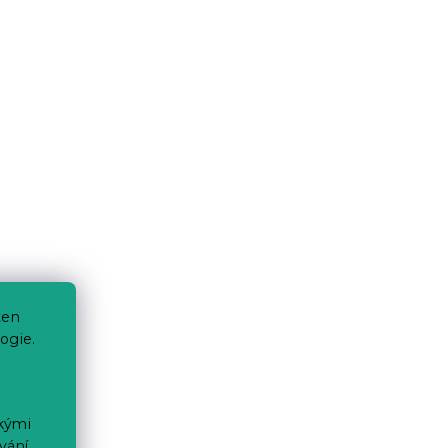
ten
ogie.
ckými
vání