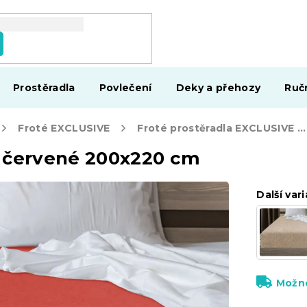
Prostěradla
Povlečení
Deky a přehozy
Ruč
Froté EXCLUSIVE
Froté prostěradla EXCLUSIVE 200 x 220 cm
E červené 200x220 cm
Další vari
Možno