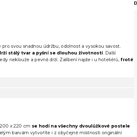
D
é pro svou snadnou údržbu, odolnost a vysokou savost.
rží stálý tvar a pyšní se dlouhou životností
. Další
edy neklouže a pevně drží. Zalíbení najde i u hoteliérů,
froté
ti 200 x 220 cm
se hodí na všechny dvoulůžkové postele
elým barvám vytvoříte i z obyčejné místnosti originální