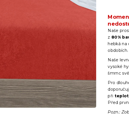
Moment
nedost
Naše pros
z
80
% ba
hebká na 
obdobích
Naše levná
vysoké hyg
šmrnc své
Pro dlouh
doporučuj
při
teplo
Před prvn
Pozn.: Zob