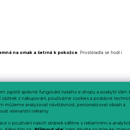
jemná na omak a šetrná k pokožce
. Prostěradla se hodí i
m zajistili správné fungování našeho e-shopu a poskytli Vám 
ší zážitek z nakupování, používáme cookies a podobné technol
im můžeme analyzovat návštěvnost, personalizovat obsah a
sféru snad v každé ložnici. Barva energie a životního elánu
ovat relevantní reklamy.
plňky
.
Jemněji působí se světlými odstíny
, které místnost
ombinace červeného prostěradla a šedého ložního prádla.
ce o používání našich stránek sdílíme s reklamními a analyti
y. Kliknutím na „
Přijmout vše
“ nám dáváte souhlas ke zpraco