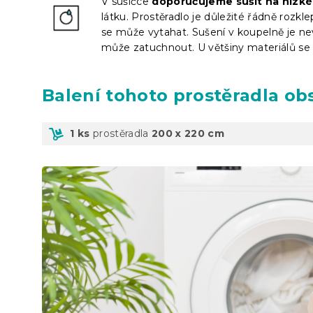
V sušičce
doporučujeme sušit na nízké
látku. Prostěradlo je důležité řádně rozkl
se může vytahat. Sušení v koupelně je nev
může zatuchnout. U většiny materiálů se 
Balení
tohoto prostěradla ob
1 ks
prostěradla
200 x 220 cm