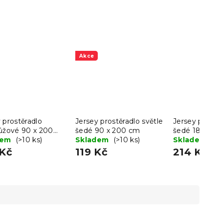
Akce
 prostěradlo
Jersey prostěradlo světle
Jersey prostě
růžové 90 x 200
šedé 90 x 200 cm
šedé 180 x 
dem
(>10 ks)
Skladem
(>10 ks)
Skladem
(>
 Kč
119 Kč
214 Kč