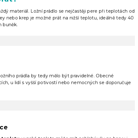
dý materiál. Ložní prádlo se nejčastěji pere při teplotách od
rsey nebo krep je možné prát na nižší teplotu, ideálně tedy 40
h buněk.
í ložního prádla by tedy mělo být pravidelné. Obecné
ících, u lidí s vyšší potivostí nebo nemocných se doporučuje
čce