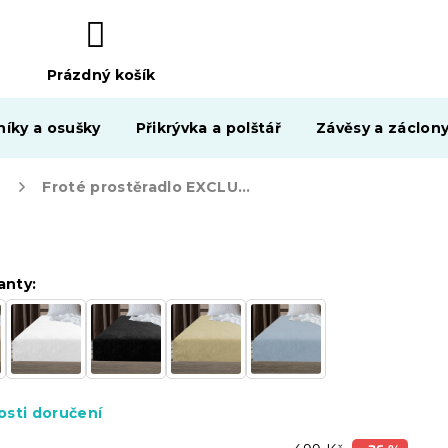
Prázdný košík
NÁKUPNÍ
KOŠÍK
níky a osušky
Přikrývka a polštář
Závěsy a záclon
Froté prostěradlo EXCLUSIVE červené 200x220 cm
anty:
sti doručení