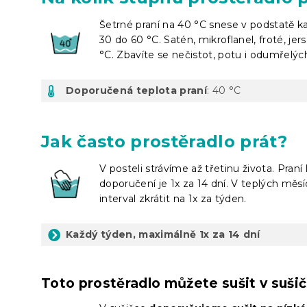
Šetrné praní na 40 °C snese v podstatě kaž
30 do 60 °C. Satén, mikroflanel, froté, je
°C. Zbavíte se nečistot, potu i odumřelýc
Doporučená teplota praní
: 40 °C
Jak často prostěradlo prát?
V posteli strávíme až třetinu života. Pran
doporučení je 1x za 14 dní. V teplých měs
interval zkrátit na 1x za týden.
Každý týden, maximálně 1x za 14 dní
Toto prostěradlo můžete sušit v suši