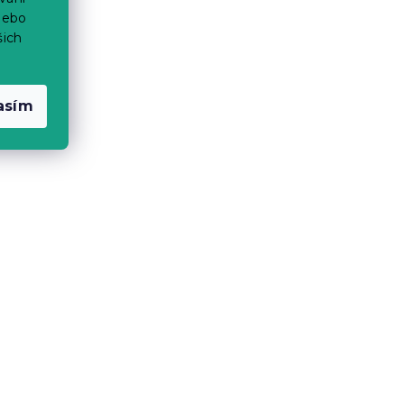
nebo
šich
asím