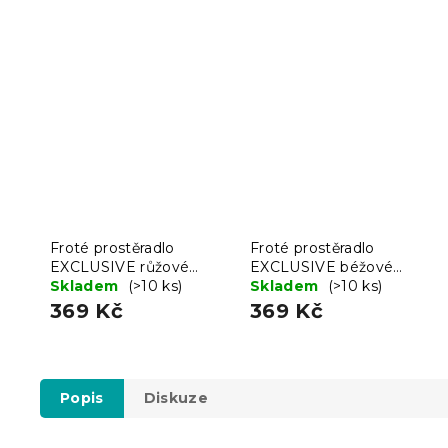
Froté prostěradlo
Froté prostěradlo
EXCLUSIVE růžové
EXCLUSIVE béžové
200x220 cm
Skladem
(>10 ks)
200x220 cm
Skladem
(>10 ks)
369 Kč
369 Kč
Popis
Diskuze