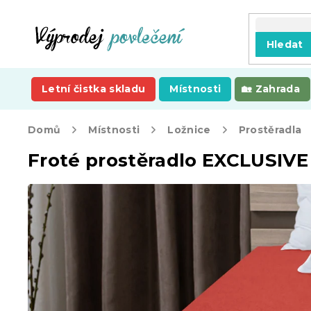
Přejít
na
obsah
Hledat
Letní čistka skladu
Místnosti
Zahrada
Domů
Místnosti
Ložnice
Prostěradla
Froté prostěradlo EXCLUSIV