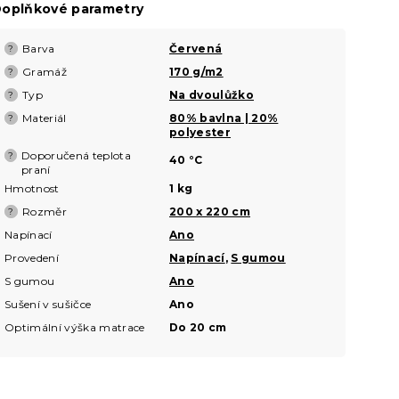
oplňkové parametry
Barva
Červená
?
Gramáž
170 g/m2
?
Typ
Na dvoulůžko
?
Materiál
80% bavlna | 20%
?
polyester
Doporučená teplota
?
40 °C
praní
Hmotnost
1 kg
Rozměr
200 x 220 cm
?
Napínací
Ano
Provedení
Napínací
,
S gumou
S gumou
Ano
Sušení v sušičce
Ano
Optimální výška matrace
Do 20 cm