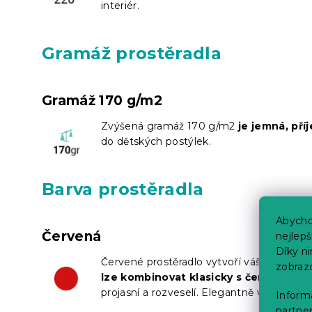
interiér.
Gramáž prostěradla
Gramáž 170 g/m2
Zvýšená gramáž 170 g/m2
je jemná, pří
do dětských postýlek.
Barva prostěradla
Abycho
Červená
nejlep
Díky n
Červené prostěradlo vytvoří vášnivou atmo
zobraz
lze kombinovat klasicky s černými do
projasní a rozveselí. Elegantně vypadá k
Informa
partner