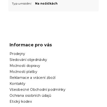
Typ umístění
Na nožičkách
Z
á
p
Informace pro vás
a
t
Prodejny
í
Sledování objednávky
Možnosti dopravy
Možnosti platby
Reklamace a vrácení zboží
Kontakty
Všeobecné Obchodní podmínky
Ochrana osobních údajů
Etický kodex