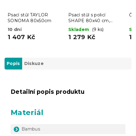
Psací stůl TAYLOR
Psací stůl s policí
Če
SONOMA 80x50cm
SHAPE 80x40 cm,
černý
10 dní
Skladem
(9 ks)
Sk
1 407 Kč
1 279 Kč
1 
Popis
Diskuze
Detailní popis produktu
Materiál
Bambus