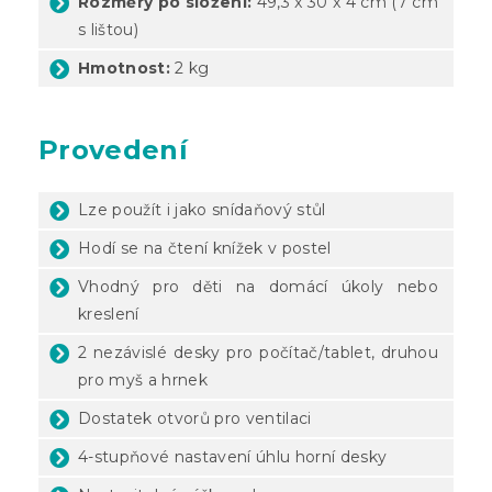
Rozměry po složení:
49,3 x 30 x 4 cm (7 cm
s lištou)
Hmotnost:
2 kg
Provedení
Lze použít i jako snídaňový stůl
Hodí se na čtení knížek v postel
Vhodný pro děti na domácí úkoly nebo
kreslení
2 nezávislé desky pro počítač/tablet, druhou
pro myš a hrnek
Dostatek otvorů pro ventilaci
4-stupňové nastavení úhlu horní desky