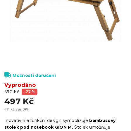
Možnosti doručení
Vyprodáno
690 Kč
–27 %
497 Kč
411 Kč bez DPH
Měrná
cena:
Inovativní a funkční design symbolizuje
bambusový
stolek pod notebook GION M.
Stolek umožňuje