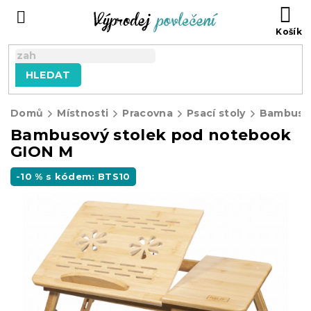
Přejít
NÁ
na
KO
obsah
HLEDAT
Domů
Místnosti
Pracovna
Psací stoly
Bambusový stolek pod notebook
GION M
-10 % s kódem: BTS10