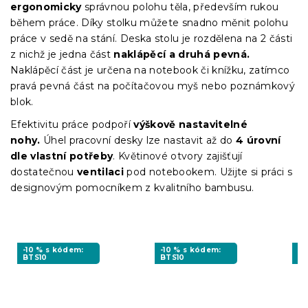
ergonomicky
správnou polohu těla, především rukou
během práce. Díky stolku můžete snadno měnit polohu
práce v sedě na stání. Deska stolu je rozdělena na 2 části
z nichž je jedna část
naklápěcí a druhá pevná.
Naklápěcí část je určena na notebook či knížku, zatímco
pravá pevná část na počítačovou myš nebo poznámkový
blok.
Efektivitu práce podpoří
výškově nastavitelné
nohy.
Úhel pracovní desky lze nastavit až do
4 úrovní
dle vlastní potřeby
. Květinové otvory zajišťují
dostatečnou
ventilaci
pod notebookem. Užijte si práci s
designovým pomocníkem z kvalitního bambusu.
-10 % s kódem:
-10 % s kódem:
-1
BTS10
BTS10
BT