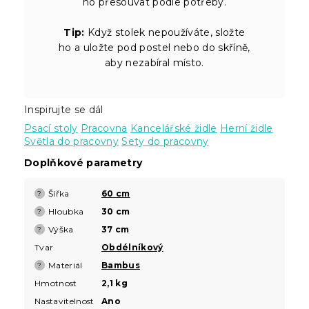
ho přesouvat podle potřeby.
Tip:
Když stolek nepoužíváte, složte
ho a uložte pod postel nebo do skříně,
aby nezabíral místo.
Inspirujte se dál
Psací stoly
Pracovna
Kancelářské židle
Herní židle
Světla do pracovny
Sety do pracovny
Doplňkové parametry
Šířka
60 cm
?
Hloubka
30 cm
?
Výška
37 cm
?
Tvar
Obdélníkový
Materiál
Bambus
?
Hmotnost
2,1 kg
Nastavitelnost
Ano