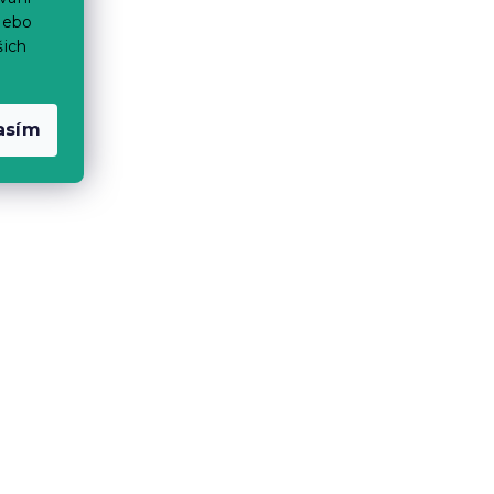
nebo
šich
asím