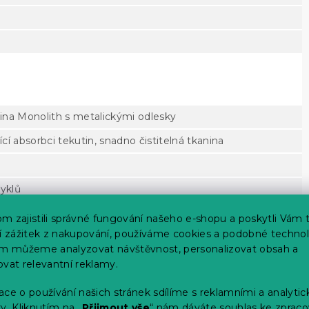
ina Monolith s metalickými odlesky
í absorbci tekutin, snadno čistitelná tkanina
yklů
m zajistili správné fungování našeho e-shopu a poskytli Vám 
ší zážitek z nakupování, používáme cookies a podobné technol
im můžeme analyzovat návštěvnost, personalizovat obsah a
ovat relevantní reklamy.
a, sololit
ce o používání našich stránek sdílíme s reklamními a analyti
y. Kliknutím na „
Přijmout vše
“ nám dáváte souhlas ke zpraco