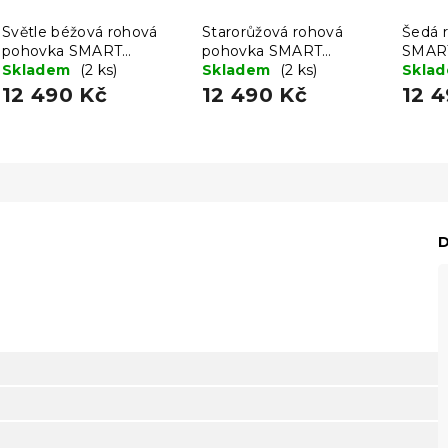
Světle béžová rohová
Starorůžová rohová
Šedá 
pohovka SMART
pohovka SMART
SMAR
COSARO, oboustranná +
Skladem
(2 ks)
COSARO, oboustranná +
Skladem
(2 ks)
obous
Skla
2 polštářky ZDARMA
2 polštářky ZDARMA
polšt
12 490 Kč
12 490 Kč
12 
D