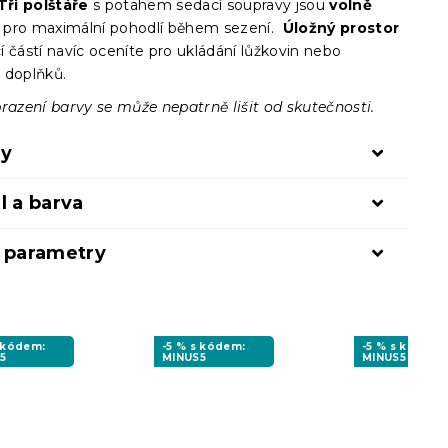
Tři polštáře
s potahem sedací soupravy jsou
volně
pro maximální pohodlí během sezení.
Úložný prostor
 částí navíc oceníte pro ukládání lůžkovin nebo
 doplňků.
razení barvy se může nepatrně lišit od skutečnosti.
ry
l a barva
í parametry
s kódem:
-5 % s kódem:
-5 % s kódem:
5
MINUS5
MINUS5