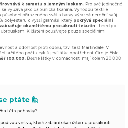
irovnává k sametu s jemným leskem.
Pro své jedinečné
 se využívá jako čalounická tkanina. Výhodou textilie
m působení přirozeného světla barvy výrazně nemění svůj
 polyesteru o vyšší gramáži, který
pokrývá speciální
zabraňuje okamžitému prosáknutí tekutin
. Ihned po
ubrouskem. K čištění používejte pouze speciálními
vnost a odolnost proti oděru, tzv. test Martindale. V
 určitého počtu cyklů jeví látka opotřebení. Čím je číslo
měř 100.000.
Běžné látky v domácnosti mají kolem 20.000
se ptáte 🙋
ržba této pohovky?
pudivou vrstvu, která zabrání okamžitému prosáknutí