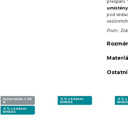
přespání.
umístěny
pod sedací
sezónních
Pozn.: Zob
Rozmě
Materiá
Ostatn
Vyzkoušejte v AR
-5 % s kódem:
-5 % 
❖
MINUS5
MINUS
-5 % s kódem:
MINUS5