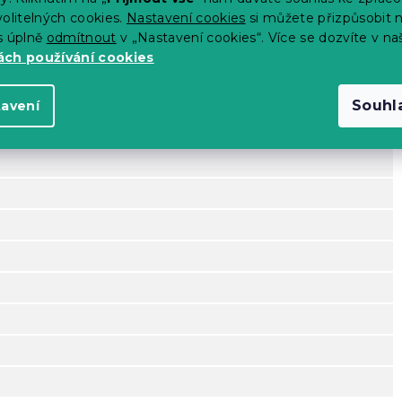
olitelných cookies.
Nastavení cookies
si můžete přizpůsobit 
s úplně
odmítnout
v „Nastavení cookies“. Více se dozvíte v na
ch používání cookies
Souhl
tavení