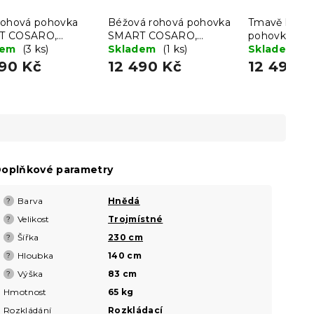
rohová pohovka
Béžová rohová pohovka
Tmavě hnědá
T COSARO,
SMART COSARO,
pohovka SM
tranná + 2
dem
(3 ks)
oboustranná + 2
Skladem
(1 ks)
COSARO, obo
Skladem
(1
ářky ZDARMA
polštářky ZDARMA
2 polštářky
490 Kč
12 490 Kč
12 490 K
oplňkové parametry
Barva
Hnědá
?
Velikost
Trojmístné
?
Šířka
230 cm
?
Hloubka
140 cm
?
Výška
83 cm
?
Hmotnost
65 kg
Rozkládání
Rozkládací