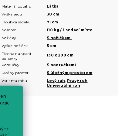
Materiál potahu
Látka
Výška sedu
38 cm
Hloubka sedáku
71 cm
Nosnost
110 kg / 1 sedací místo
Nožičky
S nožičkami
Výška nožiček
5 cm
Plocha na spaní
130 x 200 cm
pohovky
Područky
S područkami
Úložný prostor
S úložným prostorem
Varianta rohu
Levý roh
,
Pravý roh
,
Univerzální roh
ten
ogie.
ckými
vání