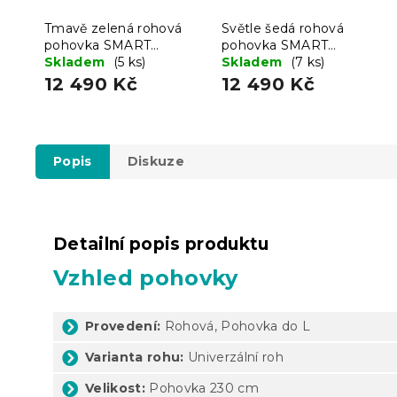
Tmavě zelená rohová
Světle šedá rohová
pohovka SMART
pohovka SMART
COSARO, oboustranná +
Skladem
(5 ks)
COSARO, oboustranná +
Skladem
(7 ks)
2 polštářky ZDARMA
2 polštářky ZDARMA
12 490 Kč
12 490 Kč
Popis
Diskuze
Detailní popis produktu
Vzhled pohovky
Provedení:
Rohová, Pohovka do L
Varianta rohu:
Univerzální roh
Velikost:
Pohovka 230 cm