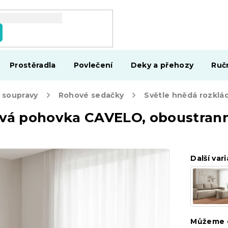
Prostěradla
Povlečení
Deky a přehozy
Ruč
 soupravy
Rohové sedačky
hová pohovka CAVELO, oboustran
Další vari
Můžeme d