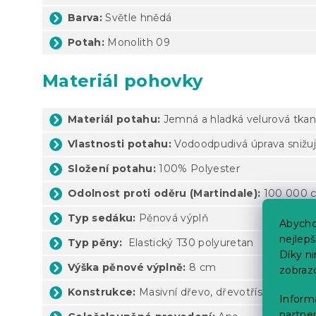
Barva:
Světle hnědá
Potah:
Monolith 09
Materiál pohovky
Materiál potahu:
Jemná a hladká velurová tkan
Vlastnosti potahu:
Vodoodpudivá úprava snižujíc
Složení potahu:
100% Polyester
Odolnost proti oděru (Martindale):
100 000 c
Typ sedáku:
Pěnová výplň
Abycho
nejlep
Typ pěny:
Elastický
T30 polyuretan
Díky n
Výška pěnové výplně:
8 cm
zobraz
Konstrukce:
Masivní dřevo, dřevotříska, překližk
Informa
partner