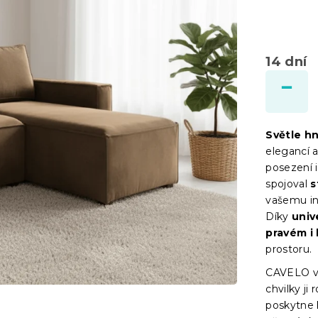
14 dní
Světle h
elegancí 
posezení i
spojoval
s
vašemu in
Díky
univ
pravém i
prostoru.
CAVELO vš
chvilky ji 
poskytne 