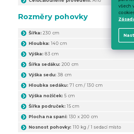
Celočalouněné provedení:
Ano
všech v
cookie
Rozměry pohovky
Zásadá
Šířka:
230 cm
Nas
Hloubka:
140 cm
Výška:
83 cm
Šířka sedáku:
200 cm
Výška sedu:
38 cm
Hloubka sedáku:
71 cm / 130 cm
Výška nožiček:
5 cm
Šířka područek:
15 cm
Plocha na spaní:
130 x 200 cm
Nosnost pohovky:
110 kg / 1 sedací místo