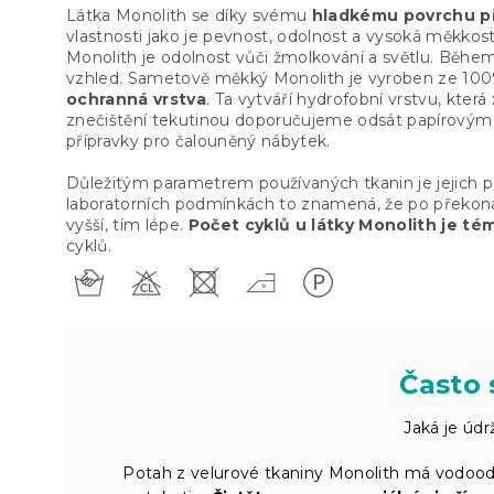
Látka Monolith se díky svému
hladkému povrchu př
vlastnosti jako je pevnost, odolnost a vysoká měkkost
Monolith je odolnost vůči žmolkování a světlu. Běhe
vzhled. Sametově měkký Monolith je vyroben ze 100%
ochranná vrstva
. Ta vytváří hydrofobní vrstvu, která
znečištění tekutinou doporučujeme odsát papírovým 
přípravky pro čalouněný nábytek.
Důležitým parametrem používaných tkanin je jejich pe
laboratorních podmínkách to znamená, že po překonání
vyšší, tím lépe.
Počet cyklů u látky Monolith je té
cyklů.
Často 
Jaká je úd
Potah z velurové tkaniny Monolith má vodood