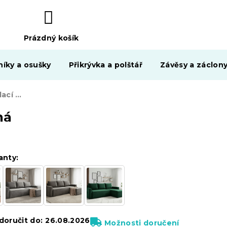
Prázdný košík
NÁKUPNÍ
KOŠÍK
níky a osušky
Přikrývka a polštář
Závěsy a záclon
Světle hnědá rozkládací rohová pohovka CAVELO, oboustranná
ná
anty:
oručit do:
26.08.2026
Možnosti doručení