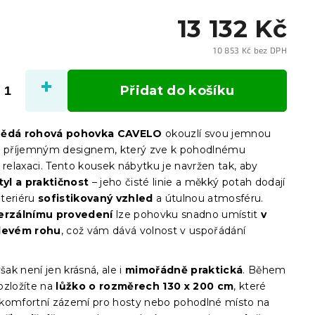
13 132 Kč
10 853 Kč bez DPH
Měrn
cena:
Přidat do košíku
nědá rohová pohovka CAVELO
okouzlí svou jemnou
a příjemným designem, který zve k pohodlnému
 relaxaci. Tento kousek nábytku je navržen tak, aby
tyl a praktičnost
– jeho čisté linie a měkký potah dodají
teriéru
sofistikovaný vzhled
a útulnou atmosféru.
erzálnímu provedení
lze pohovku snadno umístit
v
 levém rohu
, což vám dává volnost v uspořádání
ak není jen krásná, ale i
mimořádně praktická
. Během
rozložíte na
lůžko o rozměrech 130 x 200 cm
, které
komfortní zázemí pro hosty nebo pohodlné místo na