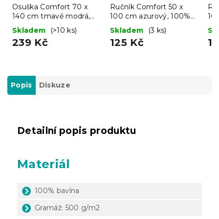
Osuška Comfort 70 x
Ručník Comfort 50 x
Ru
140 cm tmavě modrá,
100 cm azurový, 100%
10
100% bavlna
bavlna
10
Skladem
(>10 ks)
Skladem
(3 ks)
Sk
239 Kč
125 Kč
11
Popis
Diskuze
Detailní popis produktu
Materiál
100% bavlna
Gramáž: 500 g/m2