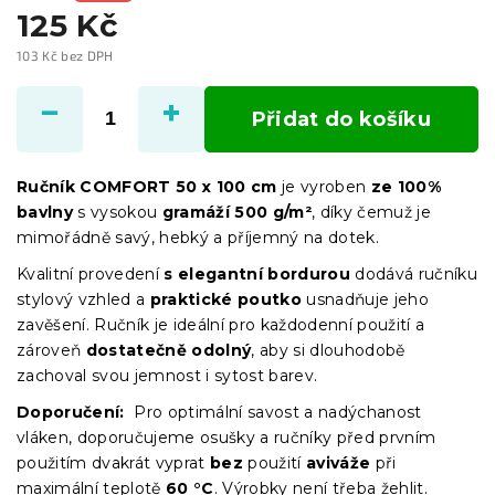
125 Kč
103 Kč bez DPH
Měrná
cena:
Přidat do košíku
Ručník COMFORT 50 x 100 cm
je vyroben
ze 100%
bavlny
s vysokou
gramáží 500 g/m²
, díky čemuž je
mimořádně savý, hebký a příjemný na dotek.
Kvalitní provedení
s elegantní bordurou
dodává ručníku
stylový vzhled a
praktické poutko
usnadňuje jeho
zavěšení. Ručník je ideální pro každodenní použití a
zároveň
dostatečně odolný
, aby si dlouhodobě
zachoval svou jemnost i sytost barev.
Doporučení:
Pro optimální savost a nadýchanost
vláken, doporučujeme osušky a ručníky před prvním
použitím dvakrát vyprat
bez
použití
aviváže
při
maximální teplotě
60 °C
. Výrobky není třeba žehlit.