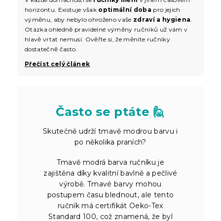
horizontu. Existuje však
optimální doba
pro jejich
výměnu, aby nebylo ohroženo vaše
zdraví a hygiena
.
Otázka ohledně pravidelné výměny ručníků už vám v
hlavě vrtat nemusí. Ověřte si, že měníte ručníky
dostatečně často.
Přečíst celý článek
Často se ptáte 🙋
Skutečně udrží tmavě modrou barvu i
po několika praních?
Tmavě modrá barva ručníku je
zajištěna díky kvalitní bavlně a pečlivé
výrobě. Tmavé barvy mohou
postupem času blednout, ale tento
ručník má certifikát Oeko-Tex
Standard 100, což znamená, že byl