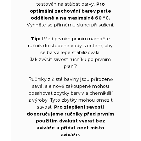
testován na stálost barvy.
Pro
optimální zachování barev perte
odděleně a na maximálně 60 °C.
Vyhněte se přímému slunci při sušení.
Tip:
Před prvním praním namočte
ručník do studené vody s octem, aby
se barva lépe stabilizovala.
Jak zvýšit savost ručníku po prvním
praní?
Ručníky z čisté bavlny jsou přirozeně
savé, ale nově zakoupené mohou
obsahovat zbytky barviv a chemikálií
z výroby. Tyto zbytky mohou omezit
savost.
Pro zlepšení savosti
doporučujeme ručníky před prvním
použitím dvakrát vyprat bez
aviváže a přidat ocet místo
aviváže.