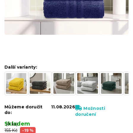
Další varianty:
Můžeme doručit
11.08.2026
Možnosti
do:
doručení
Skladem
(9 ks)
155 Kč
–19 %