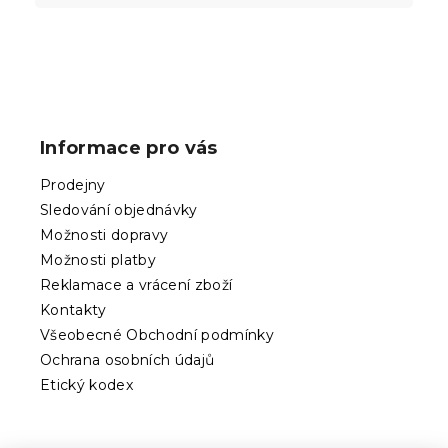
Z
á
p
Informace pro vás
a
t
Prodejny
í
Sledování objednávky
Možnosti dopravy
Možnosti platby
Reklamace a vrácení zboží
Kontakty
Všeobecné Obchodní podmínky
Ochrana osobních údajů
Etický kodex