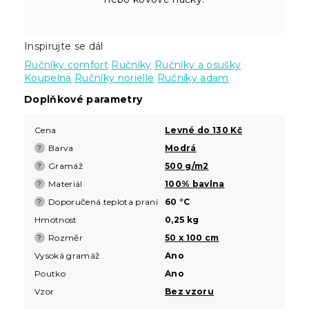
Inspirujte se dál
Ručníky comfort
Ručníky
Ručníky a osušky
Koupelna
Ručníky norielle
Ručníky adam
Doplňkové parametry
Cena
Levné do 130 Kč
Barva
Modrá
?
Gramáž
500 g/m2
?
Materiál
100% bavlna
?
Doporučená teplota praní
60 °C
?
Hmotnost
0,25 kg
Rozměr
50 x 100 cm
?
Vysoká gramáž
Ano
Poutko
Ano
Vzor
Bez vzoru