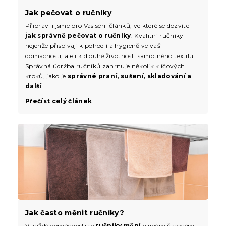
Jak pečovat o ručníky
Připravili jsme pro Vás sérii článků, ve které se dozvíte
jak správně pečovat o ručníky
. Kvalitní ručníky
nejenže přispívají k pohodlí a hygieně ve vaší
domácnosti, ale i k dlouhé životnosti samotného textilu.
Správná údržba ručníků zahrnuje několik klíčových
kroků, jako je
správné praní, sušení, skladování a
další
.
Přečíst celý článek
Jak často měnit ručníky?
V každé domácnosti se
ručníky mění
v jiném časovém