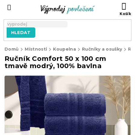
Přejít
NÁ
na
KO
obsah
HLEDAT
Domů
Místnosti
Koupelna
Ručníky a osušky
Ru
Ručník Comfort 50 x 100 cm
tmavě modrý, 100% bavlna