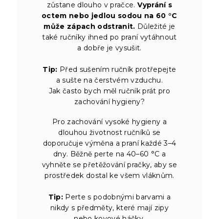
zůstane dlouho v pračce.
Vyprání s
octem nebo jedlou sodou na 60 °C
může zápach odstranit.
Důležité je
také ručníky ihned po praní vytáhnout
a dobře je vysušit.
Tip:
Před sušením ručník protřepejte
a sušte na čerstvém vzduchu.
Jak často bych měl ručník prát pro
zachování hygieny?
Pro zachování vysoké hygieny a
dlouhou životnost ručníků se
doporučuje výměna a praní každé 3–4
dny. Běžně perte na 40–60 °C a
vyhněte se přetěžování pračky, aby se
prostředek dostal ke všem vláknům.
Tip:
Perte s podobnými barvami a
nikdy s předměty, které mají zipy
nebo kovové háčky.