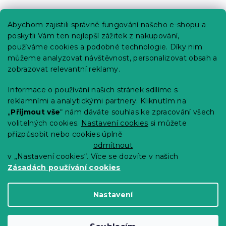
Praktické informace
Abychom zajistili správné fungování našeho e-shopu a
Kariéra
poskytli Vám ten nejlepší zážitek z nakupování,
používáme cookies a podobné technologie. Díky nim
Poptávky a B2B spolupráce
můžeme analyzovat návštěvnost, personalizovat obsah a
zobrazovat relevantní reklamy.
Proč se u nás registrovat?
Věrnostní program - Sleva až 10 %
Informace o používání našich stránek sdílíme s
reklamními a analytickými partnery. Kliknutím na
Návody
„
Přijmout vše
“ nám dáváte souhlas ke zpracování všech
Tabulky velikostí
volitelných cookies.
Nastavení cookies
si můžete
přizpůsobit nebo cookies úplně
Blog
odmítnout
v „Nastavení cookies“. Více se dozvíte v našich
Zásadách používání cookies
Vytvořil Shoptet Premium
Nastavení
Copyright 2026
Výprodej povlečení
. Všechna