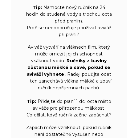
Tip:
Namočte nový ručník na 24
hodin do studené vody s trochou octa
před praním.
Proč se nedoporučuje používat aviváž
při praní?
Aviváž vytváří na vláknech film, který
může omezit jejich schopnost
vsáknout vodu.
Ručníky z bavlny
zůstanou měkké a savé, pokud se
aviváži vyhnete.
Raději použijte ocet
– ten zanechává vlákna měkká a zbaví
ručník nepříjemných pachů.
Tip:
Přidejte do praní 1 dcl octa místo
aviváže pro přirozenou měkkost.
Co dělat, když ručník začne zapáchat?
Zápach může vzniknout, pokud ručník
není dostatečně vysušen nebo