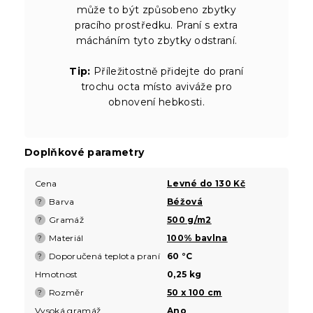
může to být způsobeno zbytky
pracího prostředku. Praní s extra
mácháním tyto zbytky odstraní.
Tip:
Příležitostně přidejte do praní
trochu octa místo aviváže pro
obnovení hebkosti.
Doplňkové parametry
Cena
Levné do 130 Kč
Barva
Béžová
?
Gramáž
500 g/m2
?
Materiál
100% bavlna
?
Doporučená teplota praní
60 °C
?
Hmotnost
0,25 kg
Rozměr
50 x 100 cm
?
Vysoká gramáž
Ano