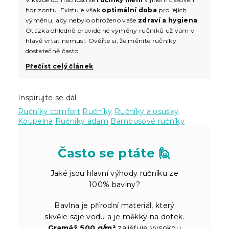
horizontu. Existuje však
optimální doba
pro jejich
výměnu, aby nebylo ohroženo vaše
zdraví a hygiena
.
Otázka ohledně pravidelné výměny ručníků už vám v
hlavě vrtat nemusí. Ověřte si, že měníte ručníky
dostatečně často.
Přečíst celý článek
Inspirujte se dál
Ručníky comfort
Ručníky
Ručníky a osušky
Koupelna
Ručníky adam
Bambusové ručníky
Často se ptáte 🙋
Jaké jsou hlavní výhody ručníku ze
100% bavlny?
Bavlna je přírodní materiál, který
skvěle saje vodu a je měkký na dotek.
Gramáž 500 g/m²
zajišťuje vysokou