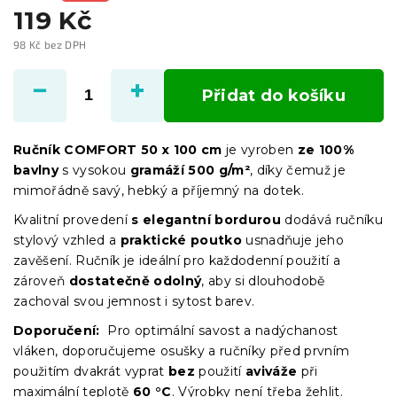
119 Kč
98 Kč bez DPH
Měrná
cena:
Přidat do košíku
Ručník COMFORT 50 x 100 cm
je vyroben
ze 100%
bavlny
s vysokou
gramáží 500 g/m²
, díky čemuž je
mimořádně savý, hebký a příjemný na dotek.
Kvalitní provedení
s elegantní bordurou
dodává ručníku
stylový vzhled a
praktické poutko
usnadňuje jeho
zavěšení. Ručník je ideální pro každodenní použití a
zároveň
dostatečně odolný
, aby si dlouhodobě
zachoval svou jemnost i sytost barev.
Doporučení:
Pro optimální savost a nadýchanost
vláken, doporučujeme osušky a ručníky před prvním
použitím dvakrát vyprat
bez
použití
aviváže
při
maximální teplotě
60 °C
. Výrobky není třeba žehlit.