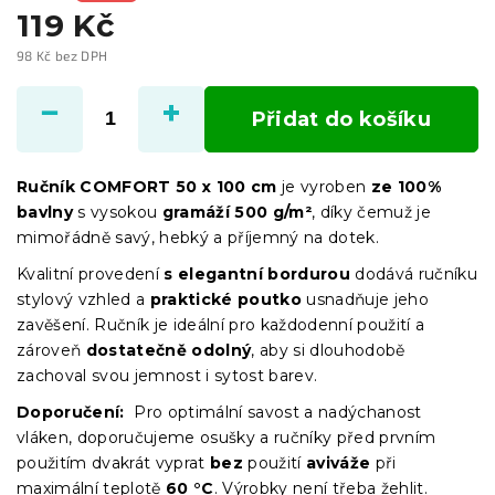
119 Kč
98 Kč bez DPH
Měrná
cena:
Přidat do košíku
Ručník COMFORT 50 x 100 cm
je vyroben
ze 100%
bavlny
s vysokou
gramáží 500 g/m²
, díky čemuž je
mimořádně savý, hebký a příjemný na dotek.
Kvalitní provedení
s elegantní bordurou
dodává ručníku
stylový vzhled a
praktické poutko
usnadňuje jeho
zavěšení. Ručník je ideální pro každodenní použití a
zároveň
dostatečně odolný
, aby si dlouhodobě
zachoval svou jemnost i sytost barev.
Doporučení:
Pro optimální savost a nadýchanost
vláken, doporučujeme osušky a ručníky před prvním
použitím dvakrát vyprat
bez
použití
aviváže
při
maximální teplotě
60 °C
. Výrobky není třeba žehlit.