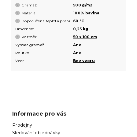
Gramáž
500 g/m2
?
Materiál
100% bavlna
?
Doporučená teplota praní
60 °C
?
Hmotnost
0,25 kg
Rozměr
50 x 100 cm
?
Vysoká gramáž
Ano
Poutko
Ano
Vzor
Bez vzoru
Z
á
p
Informace pro vás
a
t
Prodejny
í
Sledování objednávky