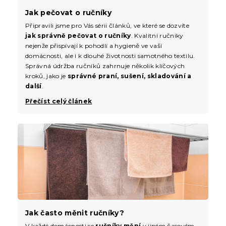
Jak pečovat o ručníky
Připravili jsme pro Vás sérii článků, ve které se dozvíte
jak správně pečovat o ručníky
. Kvalitní ručníky
nejenže přispívají k pohodlí a hygieně ve vaší
domácnosti, ale i k dlouhé životnosti samotného textilu.
Správná údržba ručníků zahrnuje několik klíčových
kroků, jako je
správné praní, sušení, skladování a
další
.
Přečíst celý článek
Jak často měnit ručníky?
V každé domácnosti se
ručníky mění
v jiném časovém