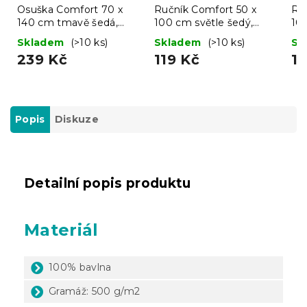
Osuška Comfort 70 x
Ručník Comfort 50 x
Ru
140 cm tmavě šedá,
100 cm světle šedý,
10
100% bavlna
100% bavlna
ba
Skladem
(>10 ks)
Skladem
(>10 ks)
Sk
239 Kč
119 Kč
11
Popis
Diskuze
Detailní popis produktu
Materiál
100% bavlna
Gramáž: 500 g/m2