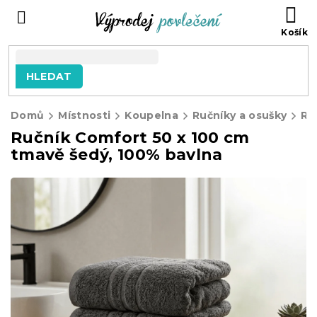
Přejít
NÁ
na
KO
obsah
HLEDAT
Domů
Místnosti
Koupelna
Ručníky a osušky
Ru
Ručník Comfort 50 x 100 cm
tmavě šedý, 100% bavlna