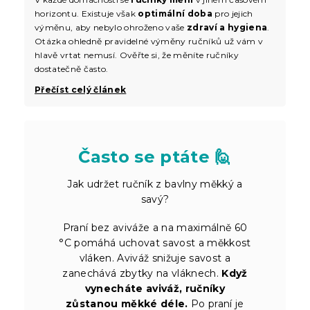
horizontu. Existuje však
optimální doba
pro jejich
výměnu, aby nebylo ohroženo vaše
zdraví a hygiena
.
Otázka ohledně pravidelné výměny ručníků už vám v
hlavě vrtat nemusí. Ověřte si, že měníte ručníky
dostatečně často.
Přečíst celý článek
Často se ptáte 🙋
Jak udržet ručník z bavlny měkký a
savý?
Praní bez aviváže a na maximálně 60
°C pomáhá uchovat savost a měkkost
vláken. Aviváž snižuje savost a
zanechává zbytky na vláknech.
Když
vynecháte aviváž, ručníky
zůstanou měkké déle.
Po praní je