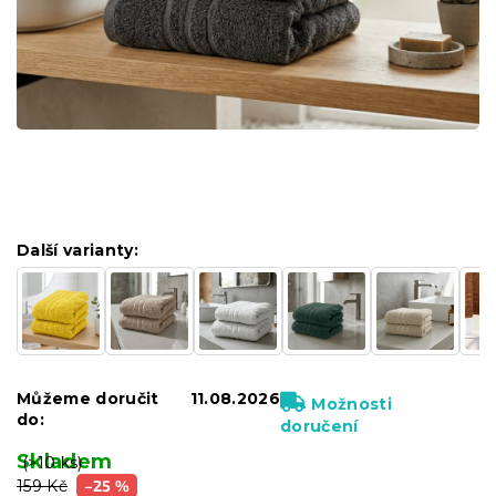
Další varianty:
Můžeme doručit
11.08.2026
Možnosti
do:
doručení
Skladem
(>10 ks)
159 Kč
–25 %