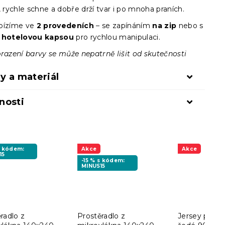
, rychle schne a dobře drží tvar i po mnoha praních.
bízíme ve
2 provedeních
– se zapínáním
na zip
nebo s
u
hotelovou kapsou
pro rychlou manipulaci.
brazení barvy se může nepatrně lišit od skutečnosti
y a materiál
nosti
s kódem:
Akce
Akce
15
-15 % s kódem:
MINUS15
radlo z
Prostěradlo z
Jersey prostě