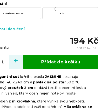
nání
Hotelová kapsa
Zip
sti doručení
194 Kč
iantu
160 Kč bez DPH
Měrn
cena:
Přidat do košíku
gantní set
ložního prádla
JASMINE
obsahuje
dlo
140 x 240 cm a
povlak na polštář
50 x 70
nový
proužek 2 cm
dodává textilii decentní lesk a
lní vzhled, který ocení nejen hoteloví hosté.
roben
z mikrovlákna
, které vyniká svou hebkostí,
držbou a odolností vůči opotřebení.
Mikrovlákno se