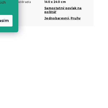
Rozměr prostěradla
140 x 240 cm
šich
Sady
Samostatný povlak na
polštář
Motiv
Jednobarevný
,
Pruhy
asím