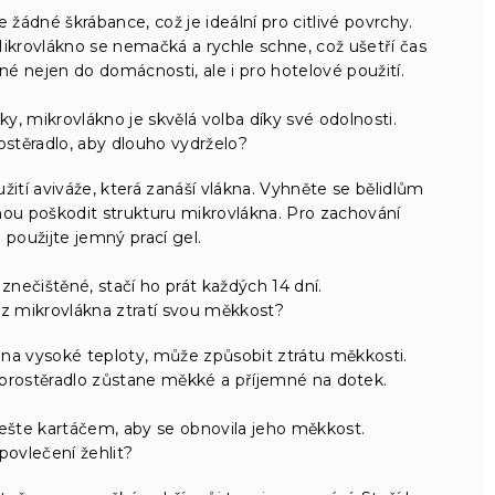
žádné škrábance, což je ideální pro citlivé povrchy.
ikrovlákno se nemačká a rychle schne, což ušetří čas
é nejen do domácnosti, ale i pro hotelové použití.
 mikrovlákno je skvělá volba díky své odolnosti.
ostěradlo, aby dlouho vydrželo?
tí aviváže, která zanáší vlákna. Vyhněte se bělidlům
ou poškodit strukturu mikrovlákna. Pro zachování
 použijte jemný prací gel.
znečištěné, stačí ho prát každých 14 dní.
 z mikrovlákna ztratí svou měkkost?
o na vysoké teploty, může způsobit ztrátu měkkosti.
že prostěradlo zůstane měkké a příjemné na dotek.
ešte kartáčem, aby se obnovila jeho měkkost.
povlečení žehlit?