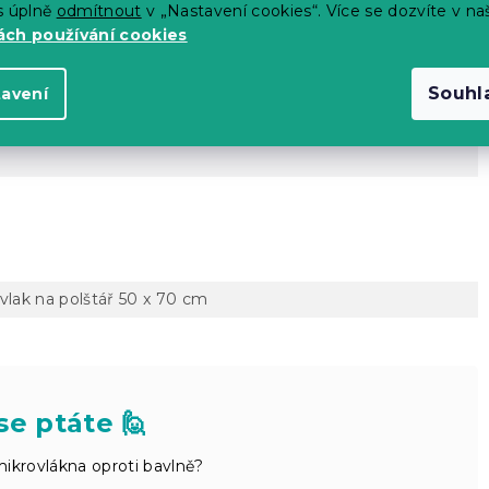
s úplně
odmítnout
v „Nastavení cookies“. Více se dozvíte v na
ch používání cookies
Souhl
tavení
 výrobce)
ovlak na polštář 50 x 70 cm
se ptáte 🙋
ikrovlákna oproti bavlně?