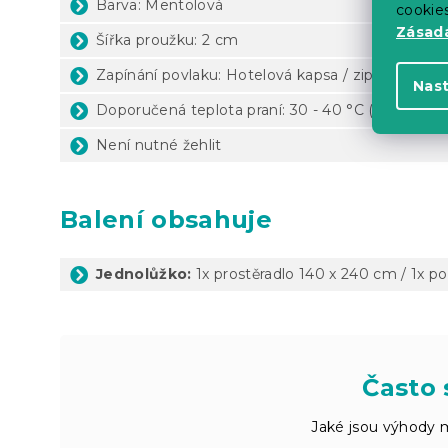
Barva: Mentolová
cookie
Zásadá
Šířka proužku: 2 cm
Zapínání povlaku: Hotelová kapsa / zip
Nas
Doporučená teplota praní: 30 - 40 °C (dle štítku
Není nutné žehlit
Balení obsahuje
Jednolůžko:
1x prostěradlo 140 x 240 cm / 1x p
Často 
Jaké jsou výhody m