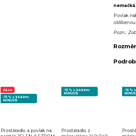
nemačká
Povlak na
oblíbeno
Pozn.: Zo
Rozměr
Podrob
Akce
-15 % s kódem:
-15 % 
MINUS15
MINUS
-15 % s kódem:
MINUS15
Prostěradlo a povlak na
Prostěradlo z
Prostě