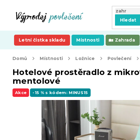
Přejít
na
obsah
Hledat
Letní čistka skladu
Místnosti
Zahrada
Domů
Místnosti
Ložnice
Povlečení
Hotelové prostěradlo z mikr
mentolové
Akce
-15 % s kódem: MINUS15