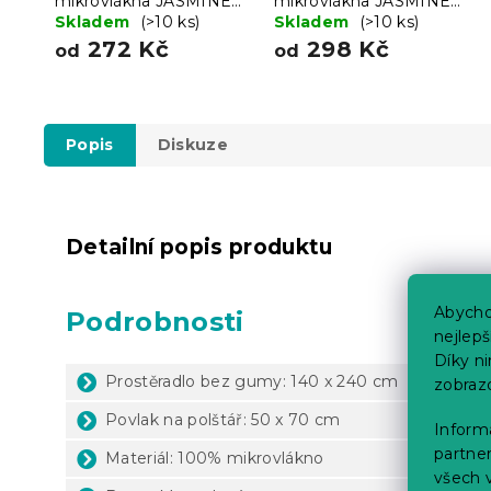
mikrovlákna JASMINE
mikrovlákna JASMINE
mentolové - proužek 2
Skladem
(>10 ks)
mentolové - proužek 2
Skladem
(>10 ks)
cm, hotelová kapsa
cm
272 Kč
298 Kč
od
od
Popis
Diskuze
Detailní popis produktu
Abycho
Podrobnosti
nejlep
Díky n
Prostěradlo bez gumy: 140 x 240 cm
zobraz
Povlak na polštář: 50 x 70 cm
Informa
partner
Materiál: 100% mikrovlákno
všech v