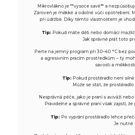
Mikrovlákno je **vysoce savé** a nezpůsobuje 
Zároveň je měkké a odolné vůči opotřebení. M
při údržbě. Díky těmto vlastnostem je vhodn
Tip:
Pokud máte děti nebo domácí mazlíčky,
Jak správně prát toto pr
Perte na jemný program při 30–40 °C bez použi
a agresivním pracím prostředkům – ty moh
savosti a měkkosti
Tip:
Pokud prostěradlo není silně 
Může se stát, že prostěradlo
Nesprávná péče, jako je praní s aviváží neb
Pravidelné a správné praní však zajistí, 
Tip:
Po vyprání prostěradlo lehce přeč
Je nutné 