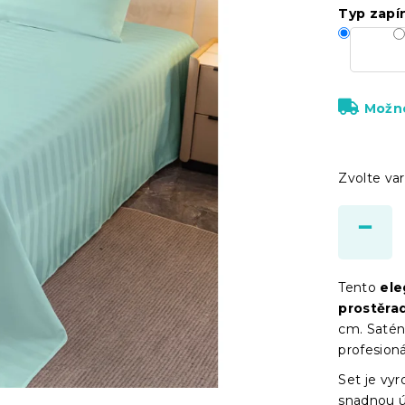
Typ zapí
Možno
Zvolte var
Tento
ele
prostěra
cm. Saté
profesioná
Set je vy
snadnou ú