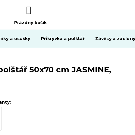
Prázdný košík
NÁKUPNÍ
KOŠÍK
níky a osušky
Přikrývka a polštář
Závěsy a záclon
 polštář 50x70 cm JASMINE,
anty: