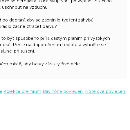
tože se nemačká a drží svůj tvar i po vyprání. Stačí ho
t uschnout na vzduchu.
po doprání, aby se zabránilo tvoření záhybů.
ěradlo začne ztrácet barvu?
 to být způsobeno příliš častým praním při vysokých
ředků. Perte na doporučenou teplotu a vyhněte se
lunci při sušení.
ém místě, aby barvy zůstaly živé déle.
e
Kolekce premium
Bavlněné povlečení
Hotelové povlečení