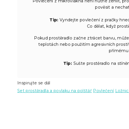
Povlečení z mikrovlákna není nutné žehlit, pro
pověsit a necha
Tip:
Vyndejte povlečení z pračky hned 
Co dělat, když prost
Pokud prostěradlo začne ztrácet barvu, může
teplotách nebo použitím agresivních prost
přímému s
Tip:
Sušte prostěradlo na stíněn
Inspirujte se dál
Set prostěradla a povlaku na polštář
Povlečení
Ložnic
Z
á
p