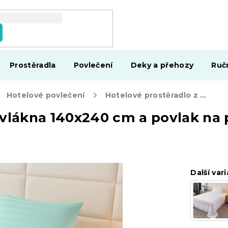
Prostěradla
Povlečení
Deky a přehozy
Ruč
Hotelové povlečení
Hotelové prostěradlo z mikrovlákna 140x240 cm a povlak na polštář 50x70 cm JASMINE, mentolové
ovlákna 140x240 cm a povlak na
Další vari