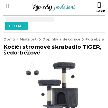
Přejít
NÁ
na
KO
obsah
HLEDAT
Domů
Místnosti
Doplňky a dekorace
Potřeby pro
Kočičí stromové škrabadlo TIGER,
šedo-béžové