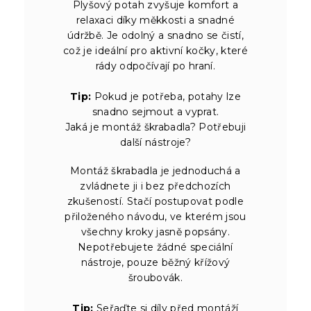
Plyšový potah zvyšuje komfort a
relaxaci díky měkkosti a snadné
údržbě. Je odolný a snadno se čistí,
což je ideální pro aktivní kočky, které
rády odpočívají po hraní.
Tip:
Pokud je potřeba, potahy lze
snadno sejmout a vyprat.
Jaká je montáž škrabadla? Potřebuji
další nástroje?
Montáž škrabadla je jednoduchá a
zvládnete ji i bez předchozích
zkušeností. Stačí postupovat podle
přiloženého návodu, ve kterém jsou
všechny kroky jasně popsány.
Nepotřebujete žádné speciální
nástroje, pouze běžný křížový
šroubovák.
Tip:
Seřaďte si díly před montáží