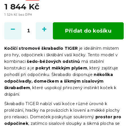
1 844 Kč
1 524 Kč bez DPH
Měrná
cena:
Přidat do košíku
Kočičí stromové škrabadlo TIGER
je ideálním místem
pro hry, odpočinek i škrábání vaší kočky. Tento model v
kombinaci
šedo-béžových odstínů
má stabilní
konstrukci a je
pokryt měkkým plyšem
, který zajišťuje
pohodlí při odpočinku. Škrabadlo disponuje
několika
odpočívadly, domečkem a šikmým sisalovým
škrabadlem
, které uspokojí přirozený instinkt koček k
drápání.
Škrabadlo TIGER nabízí vaší kočce různé úrovně k
prolézání, hračky na provázcích k lovení a měkké plochy
pro relaxaci. Domeček poskytuje soukromý
prostor pro
odpočinek
, zatímco sisalové sloupky a šikmá plocha se