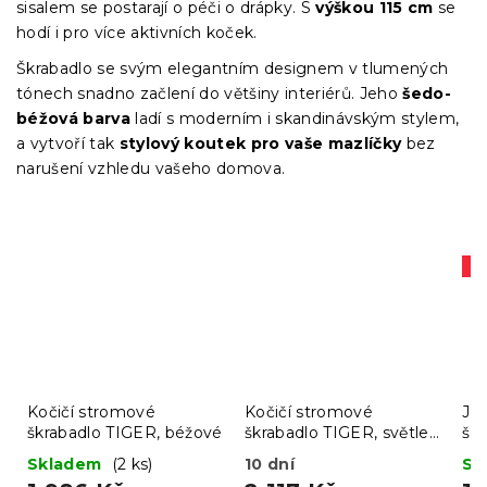
sisalem se postarají o péči o drápky. S
výškou 115 cm
se
hodí i pro více aktivních koček.
Škrabadlo se svým elegantním designem v tlumených
tónech snadno začlení do většiny interiérů. Jeho
šedo-
béžová barva
ladí s moderním i skandinávským stylem,
a vytvoří tak
stylový koutek pro vaše mazlíčky
bez
narušení vzhledu vašeho domova.
A
Kočičí stromové
Kočičí stromové
Jer
škrabadlo TIGER, béžové
škrabadlo TIGER, světle
še
šedé
Skladem
(2 ks)
10 dní
Sk