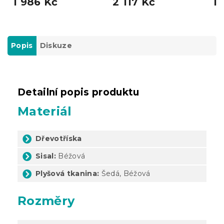
1 986 Kč
2 117 Kč
11
Popis
Diskuze
Detailní popis produktu
Materiál
Dřevotříska
Sisal:
Béžová
Plyšová tkanina:
Šedá, Béžová
Rozměry