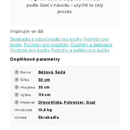
podle čísel v návodu – urychlí to celý
proces.
Inspirujte se dál
Škrabadla a odpočívadla pro kočky
Potřeby pro
kočky
Potřeby pro mazlíčky
Doplňky a dekorace
Postroje pro kočky
Pelechy a pelíšky pro kočky
Doplňkové parametry
Barva
Béžová
,
Šedá
?
Šířka
50 cm
?
Hloubka
35 cm
?
Výška
115 cm
?
Materiál
Dřevotříska
,
Polyester
,
Sisal
?
Hmotnost
10,6 kg
Vzhled
Škrabadla