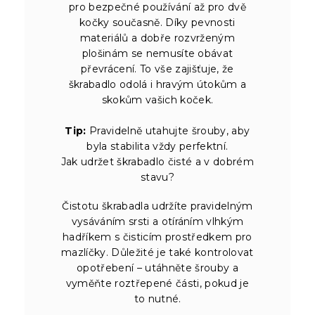
pro bezpečné používání až pro dvě
kočky současně. Díky pevnosti
materiálů a dobře rozvrženým
plošinám se nemusíte obávat
převrácení. To vše zajišťuje, že
škrabadlo odolá i hravým útokům a
skokům vašich koček.
Tip:
Pravidelně utahujte šrouby, aby
byla stabilita vždy perfektní.
Jak udržet škrabadlo čisté a v dobrém
stavu?
Čistotu škrabadla udržíte pravidelným
vysáváním srsti a otíráním vlhkým
hadříkem s čisticím prostředkem pro
mazlíčky. Důležité je také kontrolovat
opotřebení – utáhněte šrouby a
vyměňte roztřepené části, pokud je
to nutné.