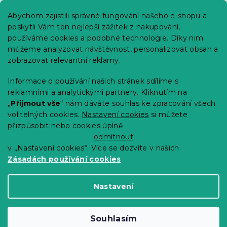
Praktické informace
Abychom zajistili správné fungování našeho e-shopu a
Kariéra
poskytli Vám ten nejlepší zážitek z nakupování,
používáme cookies a podobné technologie. Díky nim
Poptávky a B2B spolupráce
můžeme analyzovat návštěvnost, personalizovat obsah a
Proč se u nás registrovat?
zobrazovat relevantní reklamy.
Věrnostní program - Sleva až 10 %
Informace o používání našich stránek sdílíme s
reklamními a analytickými partnery. Kliknutím na
Návody
„
Přijmout vše
“ nám dáváte souhlas ke zpracování všech
Tabulky velikostí
volitelných cookies.
Nastavení cookies
si můžete
přizpůsobit nebo cookies úplně
Blog
odmítnout
v „Nastavení cookies“. Více se dozvíte v našich
Zásadách používání cookies
Vytvořil Shoptet Premium
Nastavení
Copyright 2026
Výprodej povlečení
. Všechna
Souhlasím
práva vyhrazena.
Upravit nastavení cookies