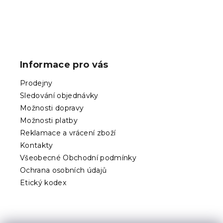
Z
á
p
Informace pro vás
a
t
Prodejny
í
Sledování objednávky
Možnosti dopravy
Možnosti platby
Reklamace a vrácení zboží
Kontakty
Všeobecné Obchodní podmínky
Ochrana osobních údajů
Etický kodex