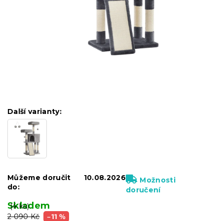
Další varianty:
Můžeme doručit
10.08.2026
Možnosti
do:
doručení
Skladem
(4 ks)
2 090 Kč
–11 %