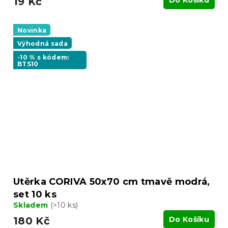
19 Kč
Do Košíku
Novinka
Výhodná sada
-10 % s kódem:
BTS10
Utěrka CORIVA 50x70 cm tmavě modrá,
set 10 ks
Skladem
(>10 ks)
180 Kč
Do Košíku