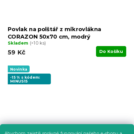
Povlak na polštář z mikrovlákna
CORAZON 50x70 cm, modrý
Skladem
(>10 ks)
59 Kč
Do Košíku
Novinka
-15 % s kódem:
MINUS15
Abychom zajistili správné fungování našeho e-shopu a