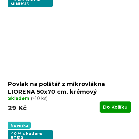
MINUS15
Povlak na polštář z mikrovlákna
LIORENA 50x70 cm, krémový
Skladem
(>10 ks)
29 Kč
Do Košíku
Novinka
-10 % s kódem:
BTS10