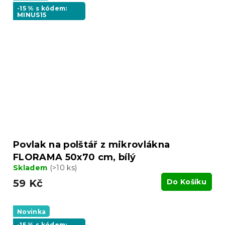
-15 % s kódem:
MINUS15
Povlak na polštář z mikrovlákna
FLORAMA 50x70 cm, bílý
Skladem
(>10 ks)
59 Kč
Do Košíku
Novinka
-15 % s kódem: