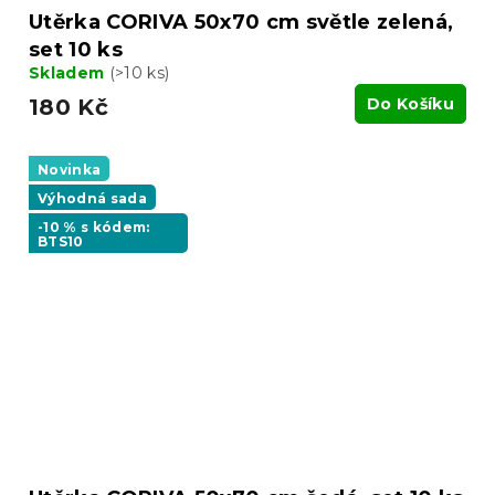
Utěrka CORIVA 50x70 cm světle zelená,
set 10 ks
Skladem
(>10 ks)
180 Kč
Do Košíku
Novinka
Výhodná sada
-10 % s kódem:
BTS10