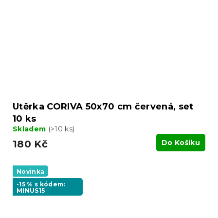
Utěrka CORIVA 50x70 cm červená, set
10 ks
Skladem
(>10 ks)
180 Kč
Do Košíku
Novinka
-15 % s kódem:
MINUS15