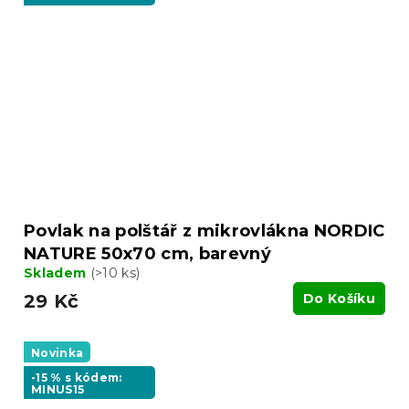
Povlak na polštář z mikrovlákna NORDIC
NATURE 50x70 cm, barevný
Skladem
(>10 ks)
29 Kč
Do Košíku
Novinka
-15 % s kódem:
MINUS15