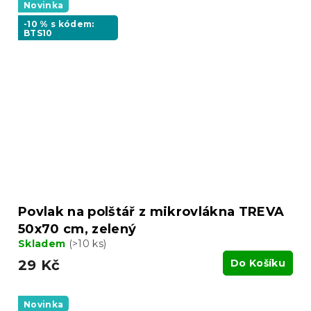
Novinka
-10 % s kódem:
BTS10
Povlak na polštář z mikrovlákna TREVA
50x70 cm, zelený
Skladem
(>10 ks)
29 Kč
Do Košíku
Novinka