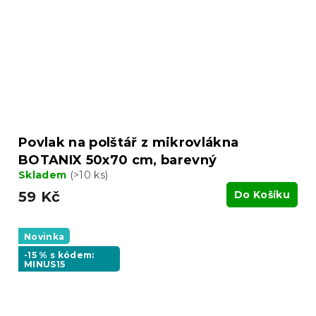
Povlak na polštář z mikrovlákna
BOTANIX 50x70 cm, barevný
Skladem
(>10 ks)
59 Kč
Do Košíku
Novinka
-15 % s kódem:
MINUS15