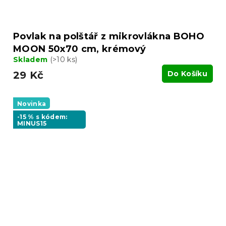
Povlak na polštář z mikrovlákna BOHO
MOON 50x70 cm, krémový
Skladem
(>10 ks)
29 Kč
Do Košíku
Novinka
-15 % s kódem:
MINUS15