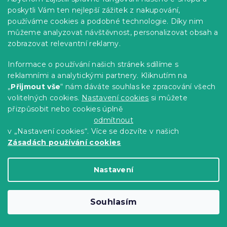
poskytli Vám ten nejlepší zážitek z nakupování,
používáme cookies a podobné technologie. Díky nim
můžeme analyzovat návštěvnost, personalizovat obsah a
Povlak na polštář z mikrovlákna
zobrazovat relevantní reklamy.
NOREVA 50x70 cm, modrý
Informace o používání našich stránek sdílíme s
Skladem
(>10 ks)
reklamními a analytickými partnery. Kliknutím na
59 Kč
Do Košíku
„
Přijmout vše
“ nám dáváte souhlas ke zpracování všech
volitelných cookies.
Nastavení cookies
si můžete
přizpůsobit nebo cookies úplně
Novinka
odmítnout
-15 % s kódem:
MINUS15
v „Nastavení cookies“. Více se dozvíte v našich
Zásadách používání cookies
Nastavení
Souhlasím