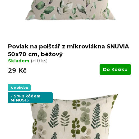
d
u
k
t
ů
Povlak na polštář z mikrovlákna SNUVIA
50x70 cm, béžový
Skladem
(>10 ks)
29 Kč
Do Košíku
Novinka
-15 % s kódem:
MINUS15