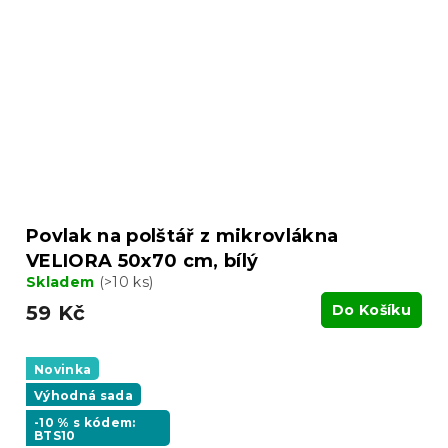
Povlak na polštář z mikrovlákna
VELIORA 50x70 cm, bílý
Skladem
(>10 ks)
59 Kč
Do Košíku
Novinka
Výhodná sada
-10 % s kódem:
BTS10