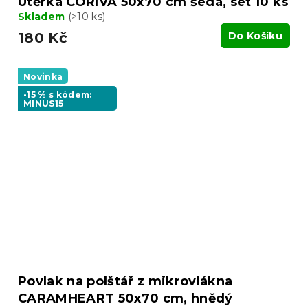
Utěrka CORIVA 50x70 cm šedá, set 10 ks
Skladem
(>10 ks)
180 Kč
Do Košíku
Novinka
-15 % s kódem:
MINUS15
Povlak na polštář z mikrovlákna
CARAMHEART 50x70 cm, hnědý