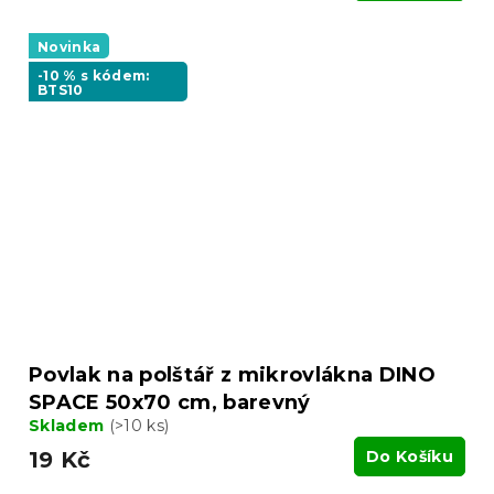
Novinka
-10 % s kódem:
BTS10
Povlak na polštář z mikrovlákna DINO
SPACE 50x70 cm, barevný
Skladem
(>10 ks)
19 Kč
Do Košíku