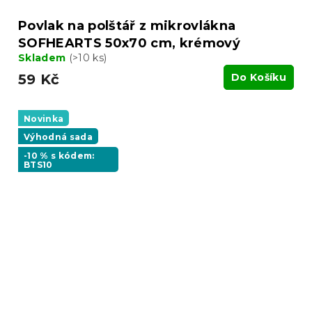
Povlak na polštář z mikrovlákna
SOFHEARTS 50x70 cm, krémový
Skladem
(>10 ks)
59 Kč
Do Košíku
Novinka
Výhodná sada
-10 % s kódem:
BTS10