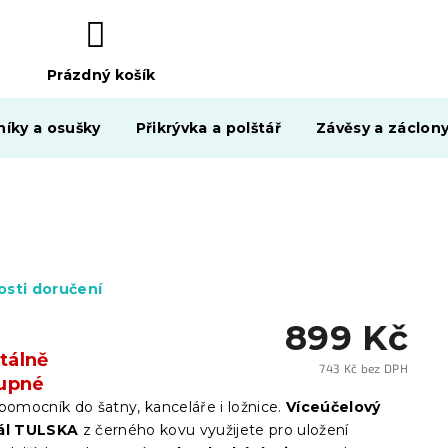
Prázdný košík
NÁKUPNÍ
KOŠÍK
níky a osušky
Přikrývka a polštář
Závěsy a záclon
sti doručení
899 Kč
álně
743 Kč bez DPH
upné
Měrn
cena:
pomocník do šatny, kanceláře i ložnice.
Víceúčelový
gál TULSKA
z černého kovu využijete pro uložení