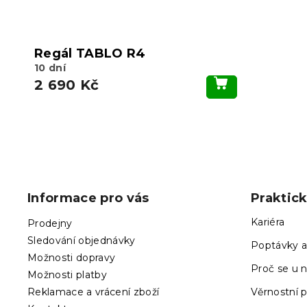
Regál TABLO R4
10 dní
2 690 Kč
Z
á
p
Informace pro vás
Praktic
a
t
Kariéra
Prodejny
í
Sledování objednávky
Poptávky a
Možnosti dopravy
Proč se u n
Možnosti platby
Reklamace a vrácení zboží
Věrnostní 