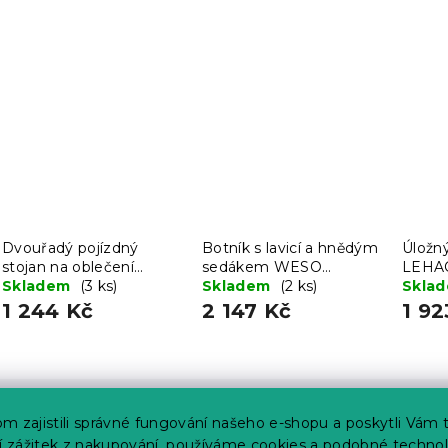
Dvouřadý pojízdný
Botník s lavicí a hnědým
Úložný
stojan na oblečení
sedákem WESO
LEHAC 
HASAR, stříbrný
Skladem
(3 ks)
SONOMA 104x30x48
Skladem
(2 ks)
Skla
cm
1 244 Kč
2 147 Kč
1 92
m zajistili správné fungování našeho e-shopu a poskytli Vám 
ší zážitek z nakupování, používáme cookies a podobné technol