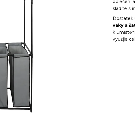
oblečení a
sladíte s 
Dostatek 
vaky a ša
k umístěn
využije ce