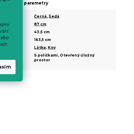
oplňkové parametry
Barva
Černá
,
Šedá
?
Šířka
87 cm
ckými
?
vání
Hloubka
43,5 cm
?
nebo
Výška
163,5 cm
?
šich
Materiál
Látka
,
Kov
?
Úložný
S poličkami, Otevřený úložný
prostor
prostor
asím