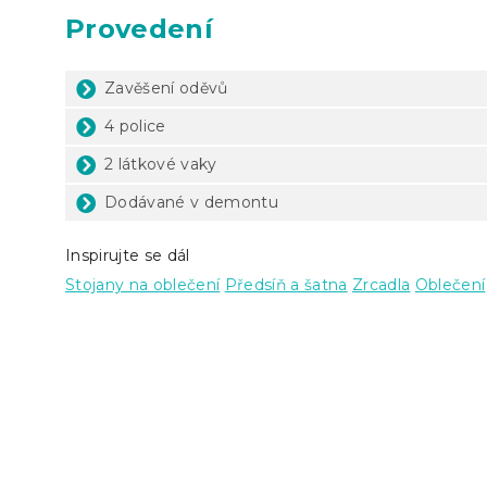
Provedení
Zavěšení oděvů
4 police
2 látkové vaky
Dodávané v demontu
Inspirujte se dál
Stojany na oblečení
Předsíň a šatna
Zrcadla
Oblečení