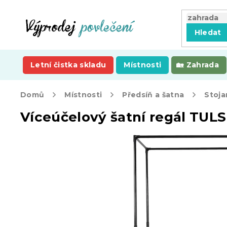
Přejít
na
obsah
Hledat
Letní čistka skladu
Místnosti
Zahrada
Domů
Místnosti
Předsíň a šatna
Stoja
Víceúčelový šatní regál TUL