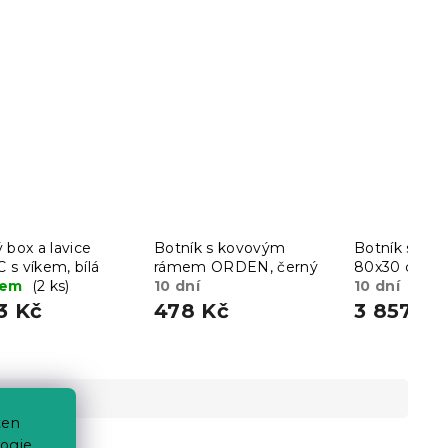
 box a lavice
Botník s kovovým
Botník s lav
s víkem, bílá
rámem ORDEN, černý
80x30 cm, ru
dem
(2 ks)
10 dní
hnědá/černá
10 dní
3 Kč
478 Kč
3 857 Kč
ten
ogie.