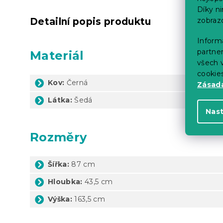
Díky n
Detailní popis produktu
zobraz
Informa
partner
Materiál
všech v
cookie
Kov:
Černá
Zásadá
Látka:
Šedá
Nas
Rozměry
Šířka:
87 cm
Hloubka:
43,5 cm
Výška:
163,5 cm