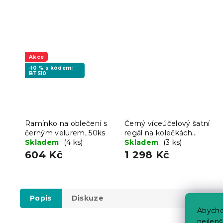
Akce
-10 % s kódem:
BTS10
Ramínko na oblečení s
Černý víceúčelový šatní
černým velurem, 50ks
regál na kolečkách
Skladem
(4 ks)
UBRA
Skladem
(3 ks)
604 Kč
1 298 Kč
Popis
Diskuze
Abycho
nejlep