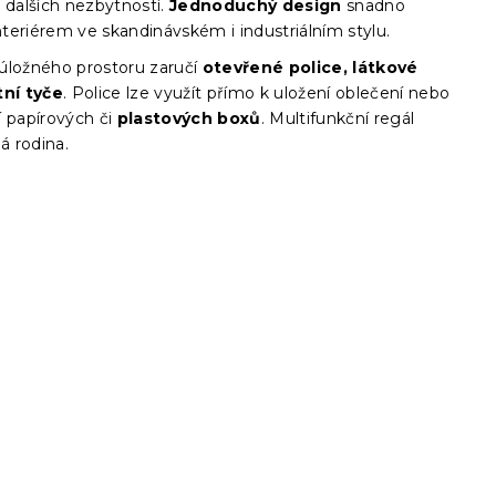
 dalších nezbytností.
Jednoduchý design
snadno
interiérem ve skandinávském i industriálním stylu.
úložného prostoru zaručí
otevřené police, látkové
tní tyče
. Police lze využít přímo k uložení oblečení nebo
í papírových či
plastových boxů
. Multifunkční regál
lá rodina.