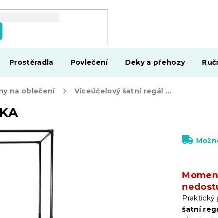
Prostěradla
Povlečení
Deky a přehozy
Ruč
ny na oblečení
Víceúčelový šatní regál TULSKA
SKA
Možno
Moment
nedost
Praktický 
šatní re