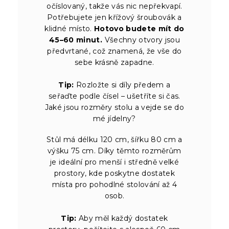
očíslovaný, takže vás nic nepřekvapí.
Potřebujete jen křížový šroubovák a
klidné místo.
Hotovo budete mít do
45–60 minut.
Všechny otvory jsou
předvrtané, což znamená, že vše do
sebe krásně zapadne.
Tip:
Rozložte si díly předem a
seřaďte podle čísel – ušetříte si čas.
Jaké jsou rozměry stolu a vejde se do
mé jídelny?
Stůl má délku 120 cm, šířku 80 cm a
výšku 75 cm. Díky těmto rozměrům
je ideální pro menší i středně velké
prostory, kde poskytne dostatek
místa pro pohodlné stolování až 4
osob.
Tip:
Aby měl každý dostatek