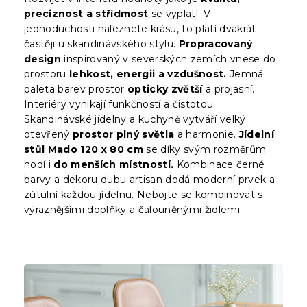
preciznost a střídmost
se vyplatí. V
jednoduchosti naleznete krásu, to platí dvakrát
častěji u skandinávského stylu.
Propracovaný
design
inspirovaný v severských zemích vnese do
prostoru
lehkost, energii a vzdušnost.
Jemná
paleta barev prostor
opticky zvětší
a projasní.
Interiéry vynikají funkčností a čistotou.
Skandinávské jídelny a kuchyně vytváří velký
otevřený
prostor plný světla
a harmonie.
Jídelní
stůl Mado 120 x 80 cm
se díky svým rozměrům
hodí i
do menších místností.
Kombinace černé
barvy a dekoru dubu artisan dodá moderní prvek a
zútulní každou jídelnu. Nebojte se kombinovat s
výraznějšími doplňky a čalouněnými židlemi.