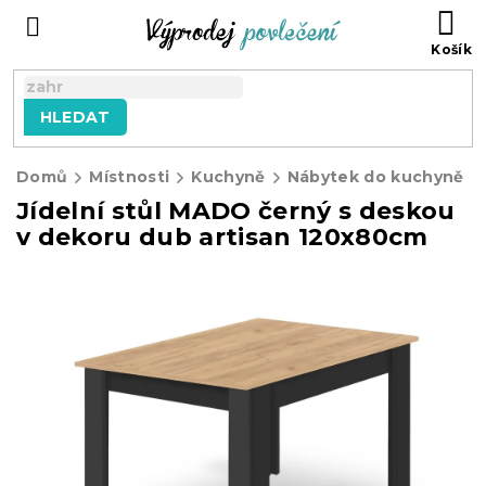
Přejít
NÁ
na
KO
obsah
HLEDAT
Domů
Místnosti
Kuchyně
Nábytek do kuchyně
Jídelní stůl MADO černý s deskou
v dekoru dub artisan 120x80cm