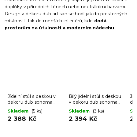
doplňky v přírodních tónech nebo neutrálními barvami.
Design v dekoru dub artisan se hodí jak do prostorných
místností, tak do menších interiérů, kde
dodá
prostorům na útulnosti a moderním nádechu
.
Jídelní stůl s deskou v
Bílý jídelní stůl s deskou
Jíd
dekoru dub sonoma
v dekoru dub sonoma
de
UMEKO 120x80
MADO 120x80
80
Skladem
(5 ks)
Skladem
(3 ks)
Sk
2 388 Kč
2 394 Kč
2 