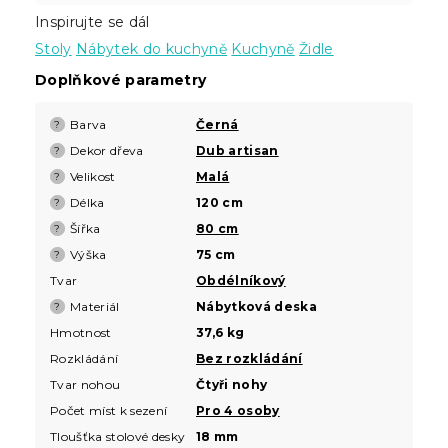
Inspirujte se dál
Stoly
Nábytek do kuchyně
Kuchyně
Židle
Doplňkové parametry
Barva
Černá
?
Dekor dřeva
Dub artisan
?
Velikost
Malá
?
Délka
120 cm
?
Šířka
80 cm
?
Výška
75 cm
?
Tvar
Obdélníkový
Materiál
Nábytková deska
?
Hmotnost
37,6 kg
Rozkládání
Bez rozkládání
Tvar nohou
Čtyři nohy
Počet míst k sezení
Pro 4 osoby
Tloušťka stolové desky
18 mm