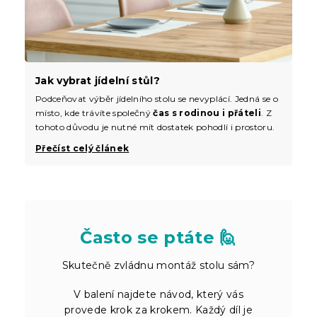
Jak vybrat jídelní stůl?
Podceňovat výběr jídelního stolu se nevyplácí. Jedná se o
místo, kde trávíte společný
čas s rodinou i přáteli
. Z
tohoto důvodu je nutné mít dostatek pohodlí i prostoru.
Přečíst celý článek
Často se ptáte 🙋
Skutečně zvládnu montáž stolu sám?
V balení najdete návod, který vás
provede krok za krokem. Každý díl je