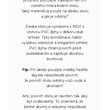
prostoru, počítejte s alespoň 60 cm
volného místa kolem stolu.
Jaký materiál je použit na desku stolu
a jak je odolný?
Deska stolu je vyrobena z MDF s
vrstvou PVC dýhy v dekoru dub
artisan. Tato kombinace nabízí
vysokou odolnost a elegantní vzhled.
PVC dýha chrání povrch před
poškrábáním a zajišťuje dlouhou
životnost.
Tip:
Při úklidu použijte měkký hadřík,
abyste nepoškodili povrch.
Je povrch stolu odolný vůči vodě a
skvrnám?
Ano, povrch stolu je navržen tak, aby
byl voděodolný. To znamená, že
běžné skvrny a tekutiny nepoškodí