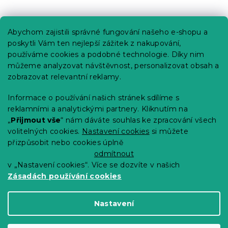
Praktické informace
Abychom zajistili správné fungování našeho e-shopu a
Kariéra
poskytli Vám ten nejlepší zážitek z nakupování,
používáme cookies a podobné technologie. Díky nim
Poptávky a B2B spolupráce
můžeme analyzovat návštěvnost, personalizovat obsah a
Proč se u nás registrovat?
zobrazovat relevantní reklamy.
Věrnostní program - Sleva až 10 %
Informace o používání našich stránek sdílíme s
reklamními a analytickými partnery. Kliknutím na
Návody
„
Přijmout vše
“ nám dáváte souhlas ke zpracování všech
Tabulky velikostí
volitelných cookies.
Nastavení cookies
si můžete
přizpůsobit nebo cookies úplně
Blog
odmítnout
v „Nastavení cookies“. Více se dozvíte v našich
Zásadách používání cookies
Vytvořil Shoptet Premium
Nastavení
Copyright 2026
Výprodej povlečení
. Všechna