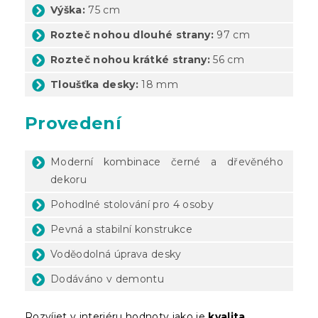
Výška:
75 cm
Rozteč nohou dlouhé strany:
97 cm
Rozteč nohou krátké strany:
56 cm
Tloušťka desky:
18 mm
Provedení
Moderní kombinace černé a dřevěného
dekoru
Pohodlné stolování pro 4 osoby
Pevná a stabilní konstrukce
Voděodolná úprava desky
Dodáváno v demontu
Rozvíjet v interiéru hodnoty jako je
kvalita,