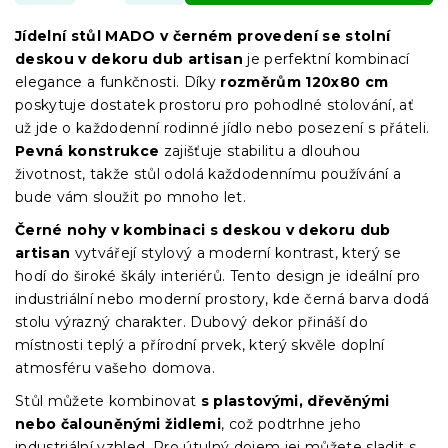
Jídelní stůl MADO v černém provedení se stolní
deskou v dekoru dub artisan
je perfektní kombinací
elegance a funkčnosti. Díky
rozměrům 120x80 cm
poskytuje dostatek prostoru pro pohodlné stolování, ať
už jde o každodenní rodinné jídlo nebo posezení s přáteli.
Pevná konstrukce
zajišťuje stabilitu a dlouhou
životnost, takže stůl odolá každodennímu používání a
bude vám sloužit po mnoho let.
Černé nohy v kombinaci s deskou v dekoru dub
artisan
vytvářejí stylový a moderní kontrast, který se
hodí do široké škály interiérů. Tento design je ideální pro
industriální nebo moderní prostory, kde černá barva dodá
stolu výrazný charakter. Dubový dekor přináší do
místnosti teplý a přírodní prvek, který skvěle doplní
atmosféru vašeho domova.
Stůl můžete kombinovat
s plastovými, dřevěnými
nebo čalouněnými židlemi
, což podtrhne jeho
industriální vzhled. Pro útulný dojem jej můžete sladit s