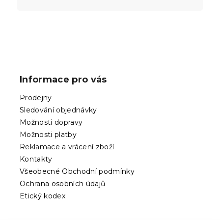
Z
á
p
Informace pro vás
a
t
Prodejny
í
Sledování objednávky
Možnosti dopravy
Možnosti platby
Reklamace a vrácení zboží
Kontakty
Všeobecné Obchodní podmínky
Ochrana osobních údajů
Etický kodex