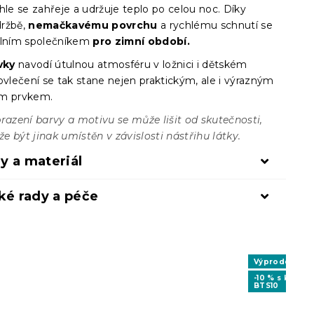
hle se zahřeje a udržuje teplo po celou noc. Díky
ržbě,
nemačkavému povrchu
a rychlému schnutí se
álním společníkem
pro zimní období.
vky
navodí útulnou atmosféru v ložnici i dětském
ovlečení se tak stane nejen praktickým, ale i výrazným
ím prvkem.
razení barvy a motivu se může lišit od skutečnosti,
 být jinak umístěn v závislosti nástřihu látky.
y a materiál
ké rady a péče
Výprodej
-10 % s kódem
BTS10