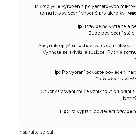
Mikroplyš je vyroben z polyesterových mikrovl
tomu je povlečení vhodné pro alergiky.
Mat
Tip:
Pravidelně větrejte a pe
Bude povlečení stále 
Ano, mikroplyš si zachovává svou měkkost i
Vyhněte se aviváži a sušičce. Rychlé schn
Tip:
Po vyprání pověste povlečení nar
Co když se povleč
Chuchvalcování může vzniknout při praní s
jemný 
Tip:
Po vyprání povlečení pravideln
Inspirujte se dál