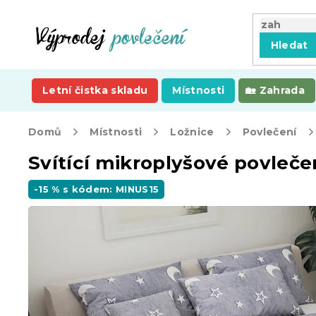
Přejít
na
obsah
Hledat
Letní čistka skladu
Místnosti
Zahrada
Domů
Místnosti
Ložnice
Povlečení
Svítící mikroplyšové povleč
-15 % s kódem: MINUS15