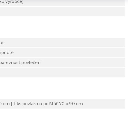
tku výrobce)
te
zapnuté
 barevnost povlečení
0 cm | 1 ks povlak na polštář 70 x 90 cm