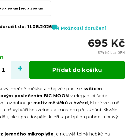
70 x 90 cm | 140 x 200 cm
oručit do:
11.08.2026
Možnosti doručení
695 Kč
574 Kč bez DPH
em
Měrn
cena:
Přidat do košíku
si výjimečně měkké a hřejivé spaní se
svítícím
šovým povlečením BIG MOON
v elegantní šedé
avní ozdobou je
motiv měsíčků a hvězd
, které ve tmě
í, což vytváří kouzelnou atmosféru při usínání. Skvělé
ěti, ale i pro dospělé, kteří si potrpí na pohodlí i hravý
é
z jemného mikroplyše
je neuvěřitelně hebké na