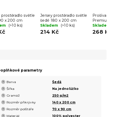
 prostěradlo světle
Jersey prostěradlo světle
Prošívaný po
90 x 200 cm
šedé 180 x 200 cm
Premium 70
dem
(>10 ks)
Skladem
(>10 ks)
Skladem
(>
Kč
214 Kč
268 Kč
oplňkové parametry
Barva
Šedá
?
Šířka
Na jednolůžko
?
Gramáž
250 g/m2
?
Rozměr přikrývky
140 x 200 cm
?
Rozměr polštáře
70 x 90 cm
?
Materiál
100% polyester
?