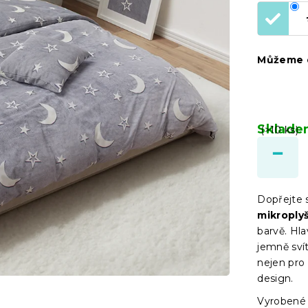
Můžeme d
Sklad
(>10 ks)
Dopřejte 
mikroply
barvě. Hl
jemně svít
nejen pro d
design.
Vyroben