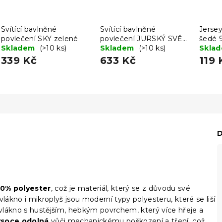
Svítící bavlněné
Svítící bavlněné
Jersey
povlečení SKY zelené
povlečení JURSKÝ SVĚT
šedé 
Skladem
(>10 ks)
modré
Skladem
(>10 ks)
Skla
339 Kč
633 Kč
119 
D
00% polyester
, což je materiál, který se z důvodu své
vlákno i mikroplyš jsou moderní typy polyesteru, které se liší
vlákno s hustějším, hebkým povrchem, který více hřeje a
ysoce odolná
vůči mechanickému poškození a tření, což