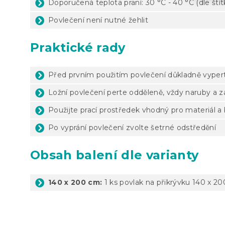
Doporučená teplota praní: 30 °C - 40 °C (dle ští
Povlečení není nutné žehlit
Praktické rady
Před prvním použitím povlečení důkladně vyper
Ložní povlečení perte odděleně, vždy naruby a 
Použijte prací prostředek vhodný pro materiál a
Po vyprání povlečení zvolte šetrné odstředění
Obsah balení dle varianty
140 x 200 cm:
1 ks povlak na přikrývku 140 x 20