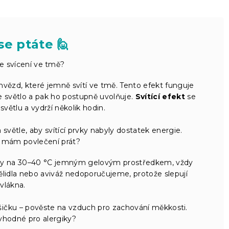
se ptáte 🙋
e svícení ve tmě?
vězd, které jemně svítí ve tmě. Tento efekt funguje
je světlo a pak ho postupně uvolňuje.
Svítící efekt
se
světlu a vydrží několik hodin.
světle, aby svítící prvky nabyly dostatek energie.
k mám povlečení prát?
ýdny na 30–40 °C jemným gelovým prostředkem, vždy
ělidla nebo aviváž nedoporučujeme, protože slepují
vlákna.
šičku – pověste na vzduch pro zachování měkkosti.
vhodné pro alergiky?