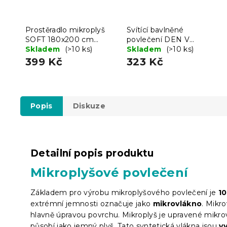
Prostěradlo mikroplyš
Svítící bavlněné
SOFT 180x200 cm
povlečení DEN V
světle šedé
Skladem
(>10 ks)
PAŘÍŽI, NOC V
Skladem
(>10 ks)
LONDÝNĚ bílé
399 Kč
323 Kč
Popis
Diskuze
Detailní popis produktu
Mikroplyšové povlečení
Základem pro výrobu mikroplyšového povlečení je
1
extrémní jemnosti označuje jako
mikrovlákno
.
Mikro
hlavně úpravou povrchu. Mikroplyš je upravené mikro
působí jako jemný plyš. Tato syntetická vlákna jsou
v