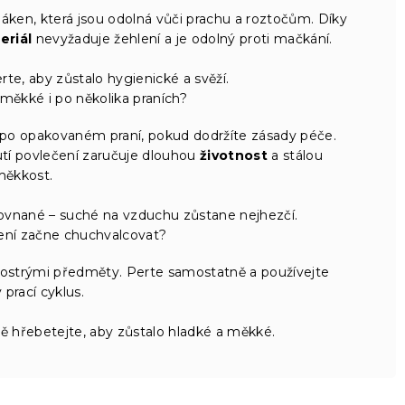
áken, která jsou odolná vůči prachu a roztočům. Díky
eriál
nevyžaduje žehlení a je odolný proti mačkání.
rte, aby zůstalo hygienické a svěží.
měkké i po několika praních?
 po opakovaném praní, pokud dodržíte zásady péče.
utí povlečení zaručuje dlouhou
životnost
a stálou
měkkost.
ovnané – suché na vzduchu zůstane nejhezčí.
ení začne chuchvalcovat?
 ostrými předměty. Perte samostatně a používejte
prací cyklus.
ě hřebetejte, aby zůstalo hladké a měkké.