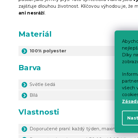
zajišťuje dlouhou životnost. Klíčovou výhodou je, že 
ani nesráží
.
Materiál
Abycho
nejlep
100% polyester
Díky n
zobraz
Barva
Informa
partner
Světle šedá
všech v
cookie
Bílá
Zásadá
Vlastnosti
Nas
Doporučené praní: každý týden, maximálně 1x za