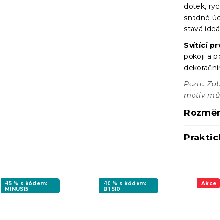
dotek, ryc
snadné úd
stává ide
Svítící pr
pokoji a p
dekoračn
Pozn.: Zob
motiv může
Rozměr
Praktic
-15 % s kódem:
-10 % s kódem:
Akce
MINUS15
BTS10