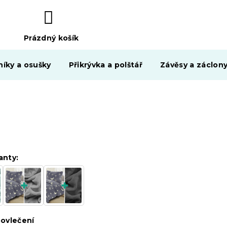
Prázdný košík
NÁKUPNÍ
KOŠÍK
níky a osušky
Přikrývka a polštář
Závěsy a záclon
anty:
ovlečení