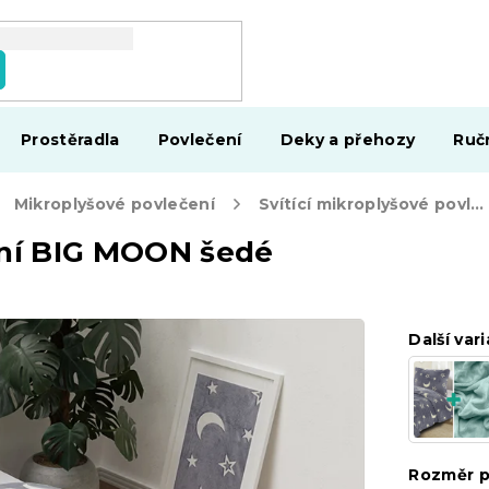
Prostěradla
Povlečení
Deky a přehozy
Ruč
Mikroplyšové povlečení
Svítící mikroplyšové povlečení BIG MOON šedé
ení BIG MOON šedé
Další vari
Rozměr p