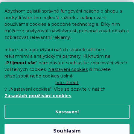
Praktické informace
Abychom zajistili správné fungování našeho e-shopu a
Kariéra
poskytli Vám ten nejlepší zážitek z nakupování,
používáme cookies a podobné technologie. Díky nim
Poptávky a B2B spolupráce
můžeme analyzovat návštěvnost, personalizovat obsah a
Proč se u nás registrovat?
zobrazovat relevantní reklamy.
Věrnostní program - Sleva až 10 %
Informace o používání našich stránek sdílíme s
reklamními a analytickými partnery. Kliknutím na
Návody
„
Přijmout vše
“ nám dáváte souhlas ke zpracování všech
Tabulky velikostí
volitelných cookies.
Nastavení cookies
si můžete
přizpůsobit nebo cookies úplně
Blog
odmítnout
v „Nastavení cookies“. Více se dozvíte v našich
Zásadách používání cookies
Vytvořil Shoptet Premium
Nastavení
Copyright 2026
Výprodej povlečení
. Všechna
Souhlasím
práva vyhrazena.
Upravit nastavení cookies