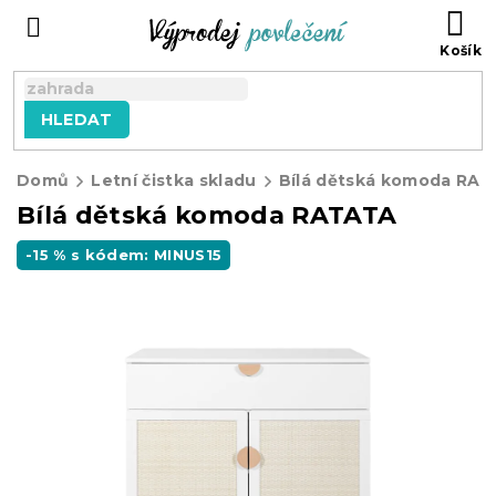
Přejít
NÁ
na
KO
obsah
HLEDAT
Domů
Letní čistka skladu
Bílá dětská komoda RA
Bílá dětská komoda RATATA
-15 % s kódem: MINUS15