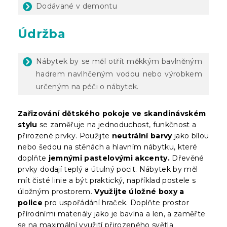
Dodávané v demontu
Údržba
Nábytek by se měl otřít měkkým bavlněným
hadrem navlhčeným vodou nebo výrobkem
určeným na péči o nábytek.
Zařizování dětského pokoje ve skandinávském
stylu
se zaměřuje na jednoduchost, funkčnost a
přirozené prvky. Použijte
neutrální barvy
jako bílou
nebo šedou na stěnách a hlavním nábytku, které
doplňte
jemnými pastelovými akcenty.
Dřevěné
prvky dodají teplý a útulný pocit. Nábytek by měl
mít čisté linie a být praktický, například postele s
úložným prostorem.
Využijte úložné boxy a
police
pro uspořádání hraček. Doplňte prostor
přírodními materiály jako je bavlna a len, a zaměřte
se na maximální využití přirozeného světla