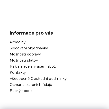
Z
á
p
Informace pro vás
a
t
Prodejny
í
Sledování objednávky
Možnosti dopravy
Možnosti platby
Reklamace a vrácení zboží
Kontakty
Všeobecné Obchodní podmínky
Ochrana osobních údajů
Etický kodex