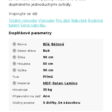
doplněného jednoduchými svítidly.
Inspirujte se dál
Totální výprodej
Výprodej
Pro děti
Nábytek
Rodinné
balení
Série nábytku
Doplňkové parametry
Barva
Bílá
,
Béžová
?
Dekor dřeva
Buk
?
Šířka
90 cm
?
Hloubka
50 cm
?
Výška
90 cm
?
Tvar
Přímá
Materiál
MDF
,
Ratan
,
Lamino
?
Hmotnost
35 kg
Připevnění na zeď
Ano
Úložný prostor
S dvířky, Se zásuvkou