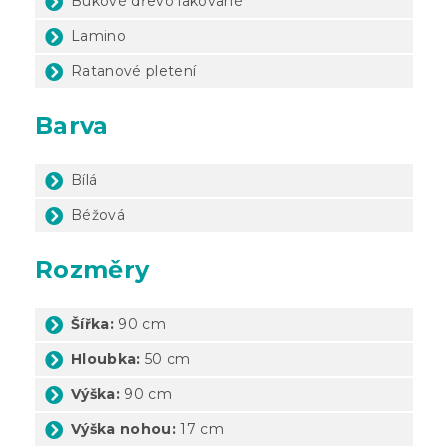
Bukové dřevo lakované
Lamino
Ratanové pletení
Barva
Bílá
Béžová
Rozměry
Šířka:
90 cm
Hloubka:
50 cm
Výška:
90 cm
Výška nohou:
17 cm