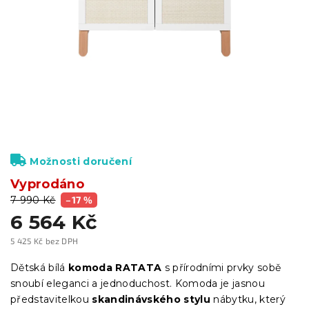
Možnosti doručení
Vyprodáno
7 990 Kč
–17 %
6 564 Kč
5 425 Kč bez DPH
Měrná
cena:
Dětská bílá
komoda RATATA
s přírodními prvky sobě
snoubí eleganci a jednoduchost. Komoda je jasnou
představitelkou
skandinávského stylu
nábytku, který