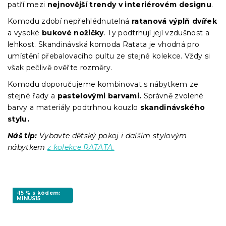
patří mezi
nejnovější trendy v interiérovém designu
.
Komodu zdobí nepřehlédnutelná
ratanová výplň dvířek
a vysoké
bukové nožičky
. Ty podtrhují její vzdušnost a
lehkost. Skandinávská komoda Ratata je vhodná pro
umístění přebalovacího pultu ze stejné kolekce. Vždy si
však pečlivě ověřte rozměry.
Komodu doporučujeme kombinovat s nábytkem ze
stejné řady a
pastelovými barvami.
Správně zvolené
barvy a materiály podtrhnou kouzlo
skandinávského
stylu.
Náš tip:
Vybavte dětský pokoj i dalším stylovým
nábytkem
z kolekce RATATA.
-15 % s kódem:
MINUS15