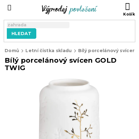
Přejít
NÁ
na
KO
obsah
HLEDAT
Domů
Letní čistka skladu
Bílý porcelánový svícen GOLD
TWIG