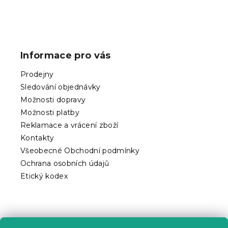
Z
á
p
Informace pro vás
a
t
Prodejny
í
Sledování objednávky
Možnosti dopravy
Možnosti platby
Reklamace a vrácení zboží
Kontakty
Všeobecné Obchodní podmínky
Ochrana osobních údajů
Etický kodex
Praktické informace