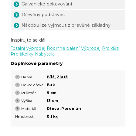
Galvanické pokovování
Dřevěný podstavec
Nádobu lze vyjmout z dřevěné základny
Inspirujte se dál
Totální výprodej
Rodinné balení
Výprodej
Pro děti
Pro školky
Nábytek
Doplňkové parametry
Barva
Bílá
,
Zlatá
?
Dekor dřeva
Buk
?
Průměr
9 cm
?
Výška
13 cm
?
Materiál
Dřevo, Porcelán
?
Hmotnost
0,1 kg