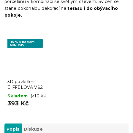
porcelánu v kombinaci se světlým dřevem. Svícen se
stane dokonalou dekorací na
terasu i do obývacího
pokoje.
-15 % s kódem:
MINUS15
3D povlečení
EIFFELOVA VĚŽ
Skladem
(>10 ks)
393 Kč
Popis
Diskuze