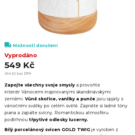
Možnosti doručení
Vyprodáno
549 Kč
454 Kč bez DPH
Měrná
cena:
Zapojte všechny svoje smysly
a provoňte
interiér
Vánocemi
inspirovanými skandinávskými
zeměmi.
Vůně skořice, vanilky a punče
jsou spjaty s
vánočními svátky po celém světě. Zapněte si ladné tóny
piana a zapalte svícny. Romantickou atmosféru
podtrhnou
třpytivé odlesky lucerny.
Bílý porcelánový svícen GOLD TWIG
je vyroben z