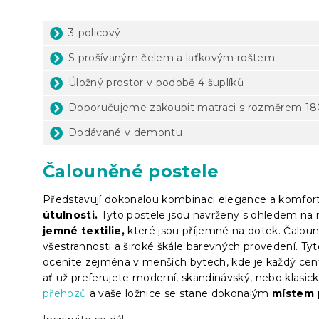
3-policový
S prošívaným čelem a laťkovým roštem
Úložný prostor v podobě 4 šuplíků
Doporučujeme zakoupit matraci s rozměrem 180
Dodávané v demontu
Čalouněné postele
Představují dokonalou kombinaci elegance a komfort
útulnosti.
Tyto postele jsou navrženy s ohledem na m
jemné textilie,
které jsou příjemné na dotek. Čalouně
všestrannosti a široké škále barevných provedení. Ty
oceníte zejména v menších bytech, kde je každý centi
ať už preferujete moderní, skandinávský, nebo klasick
přehozů
a vaše ložnice se stane dokonalým
místem 