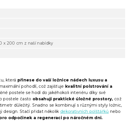
 x 200 cm z naší nabídky
u, která
přinese do vaší ložnice nádech luxusu a
aximální pohodlí, což zajišťuje
kvalitní polstrování a
né postele se hodí do jakéhokoli interiéru díky své
to postele často
obsahují praktické úložné prostory,
což
metr důležitý. Snadno se kombinují s různými styly ložnic,
ý design. Stačí přidat několik
dekorativních polštářků
nebo
pro odpočinek a regeneraci po náročném dni.