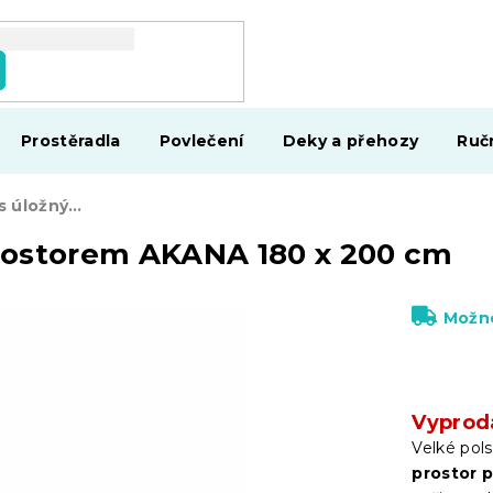
Prostěradla
Povlečení
Deky a přehozy
Ruč
Krémová postel s úložným prostorem AKANA 180 x 200 cm
rostorem AKANA 180 x 200 cm
Možno
Vyprod
Velké pol
prostor 