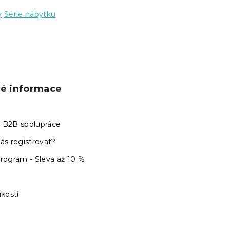
y
Série nábytku
ké informace
 B2B spolupráce
ás registrovat?
program - Sleva až 10 %
ikostí