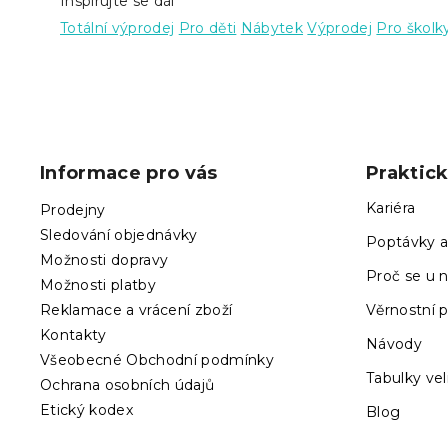
Inspirujte se dál
Totální výprodej
Pro děti
Nábytek
Výprodej
Pro školk
Z
á
p
Informace pro vás
Praktic
a
t
Kariéra
Prodejny
í
Sledování objednávky
Poptávky a
Možnosti dopravy
Proč se u n
Možnosti platby
Reklamace a vrácení zboží
Věrnostní 
Kontakty
Návody
Všeobecné Obchodní podmínky
Tabulky vel
Ochrana osobních údajů
Etický kodex
Blog