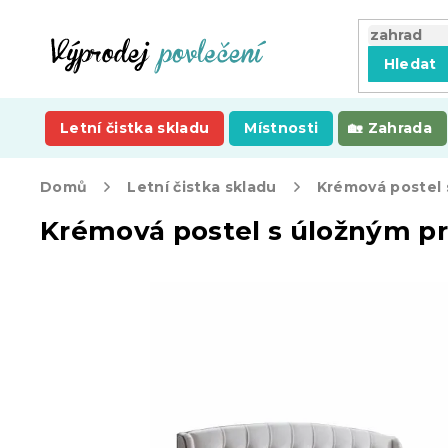
Přejít
na
obsah
Hledat
Letní čistka skladu
Místnosti
Zahrada
Domů
Letní čistka skladu
Krémová postel s úložným p