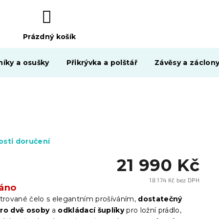
Prázdný košík
NÁKUPNÍ
KOŠÍK
níky a osušky
Přikrývka a polštář
Závěsy a záclon
sti doručení
21 990 Kč
18 174 Kč bez DPH
áno
Měrn
cena:
strované čelo s elegantním prošíváním,
dostatečný
pro dvě osoby
a
odkládací šuplíky
pro ložní prádlo,