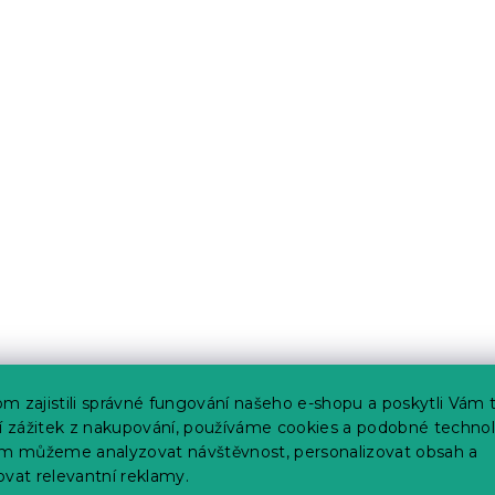
m zajistili správné fungování našeho e-shopu a poskytli Vám 
ší zážitek z nakupování, používáme cookies a podobné technol
im můžeme analyzovat návštěvnost, personalizovat obsah a
ovat relevantní reklamy.