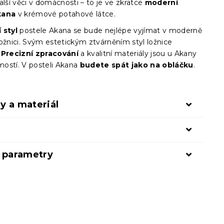
alší věci v domácnosti – to je ve zkratce
moderní
kana
v krémové potahové látce.
 styl
postele Akana se bude nejlépe vyjímat v moderně
ožnici. Svým estetickým ztvárněním styl ložnice
Precizní zpracování
a kvalitní materiály jsou u Akany
ostí. V posteli Akana
budete spát jako na obláčku
.
y a materiál
í parametry