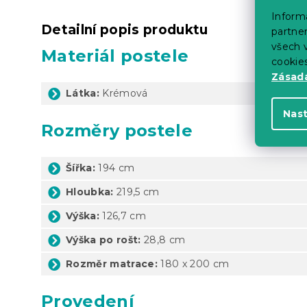
Informa
Detailní popis produktu
partner
všech v
Materiál postele
cookie
Zásadá
Látka:
Krémová
Nas
Rozměry postele
Šířka:
194 cm
Hloubka:
219,5 cm
Výška:
126,7 cm
Výška po rošt:
28,8 cm
Rozměr matrace:
180 x 200 cm
Provedení