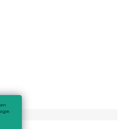
ten
ogie.