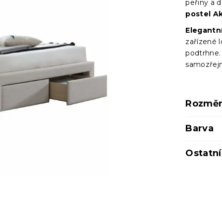
peřiny a d
postel A
Elegantní
zařízené l
podtrhne.
samozřejm
Rozměr
Barva
Ostatn