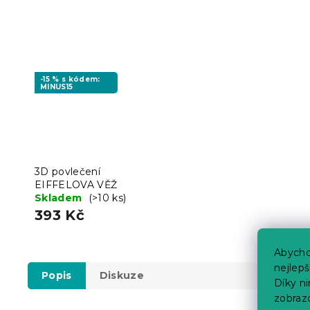
-15 % s kódem:
MINUS15
3D povlečení
EIFFELOVA VĚŽ
Skladem
(>10 ks)
393 Kč
Abycho
nejlep
Popis
Diskuze
Díky n
zobraz