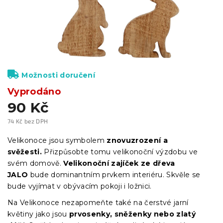
Možnosti doručení
Vyprodáno
90 Kč
74 Kč bez DPH
Měrná
cena:
Velikonoce jsou symbolem
znovuzrození a
svěžesti.
Přizpůsobte tomu velikonoční výzdobu ve
svém domově.
Velikonoční zajíček ze dřeva
JALO
bude dominantním prvkem interiéru. Skvěle se
bude vyjímat v obývacím pokoji i ložnici.
Na Velikonoce nezapomeňte také na čerstvé jarní
květiny jako jsou
prvosenky, sněženky nebo zlatý