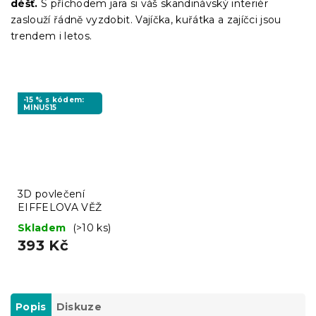
déšť.
S příchodem jara si váš skandinávský interiér
zaslouží řádně vyzdobit. Vajíčka, kuřátka a zajíčci jsou
trendem i letos.
-15 % s kódem:
MINUS15
3D povlečení
EIFFELOVA VĚŽ
Skladem
(>10 ks)
393 Kč
Popis
Diskuze