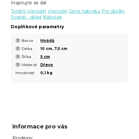
Inspirujte se dál
Totální výprodej
Výprodej
Série nábytku
Pro školky
Scandi - sklad
Nábytek
Doplňkové parametry
Barva
Hnědá
?
Délka
10 cm, 7,5 cm
?
Šířka
5 cm
?
Materiál
Dřevo
?
Hmotnost
0,1 kg
Z
á
p
Informace pro vás
a
t
Prodejny