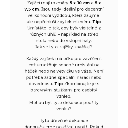
Zajíčci mají rozměry
5 x 10 cm
a
5 x
7,5 cm
. Jsou tedy ideální pro decentní
velikonoční výzdobu, která zaujme,
ale nepřehluší zbytek interiéru.
Tip:
Umístěte je tak, aby byly viditelné z
různých úhlů – například na střed
stolu nebo do vstupní haly.
Jak se tyto zajíčky zavěšují?
Každý zajíček má očko pro zavěšení,
což umožňuje snadné umístění na
háček nebo na větvičku ve váze. Není
potřeba žádné speciální nářadí nebo
dovednosti.
Tip:
Zkombinujte je s
barevnými stužkami pro osobitý
vzhled.
Mohou být tyto dekorace použity
venku?
Tyto dřevěné dekorace
doporučujeme používat uvnitř. Pokud