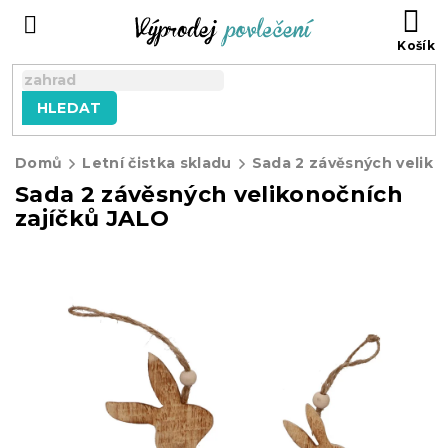
Přejít
NÁ
na
KO
obsah
HLEDAT
Domů
Letní čistka skladu
Sada 2 závěsných velikonočních
zajíčků JALO