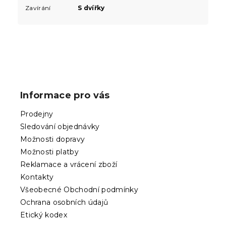
Zavírání
S dvířky
Z
á
p
Informace pro vás
a
t
Prodejny
í
Sledování objednávky
Možnosti dopravy
Možnosti platby
Reklamace a vrácení zboží
Kontakty
Všeobecné Obchodní podmínky
Ochrana osobních údajů
Etický kodex