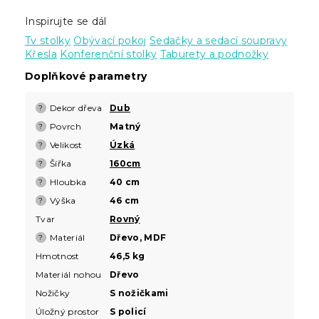
Inspirujte se dál
Tv stolky
Obývací pokoj
Sedačky a sedací soupravy
Křesla
Konferenční stolky
Taburety a podnožky
Doplňkové parametry
Dekor dřeva
Dub
?
Povrch
Matný
?
Velikost
Úzká
?
Šířka
160cm
?
Hloubka
40 cm
?
Výška
46 cm
?
Tvar
Rovný
Materiál
Dřevo, MDF
?
Hmotnost
46,5 kg
Materiál nohou
Dřevo
Nožičky
S nožičkami
Úložný prostor
S policí