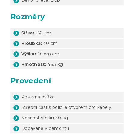
Dekor dřeva: Dub
Rozměry
Šířka:
160 cm
Hloubka:
40 cm
Výška:
46 cm cm
Hmotnost:
46,5 kg
Provedení
Posuvná dvířka
Střední část s policí a otvorem pro kabely
Nosnost stolku 40 kg
Dodávané v demontu