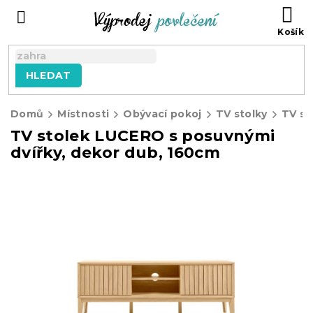
Přejít
NÁ
na
KO
obsah
HLEDAT
Domů
Místnosti
Obývací pokoj
TV stolky
TV stolek LUCERO s posuvnými
dvířky, dekor dub, 160cm