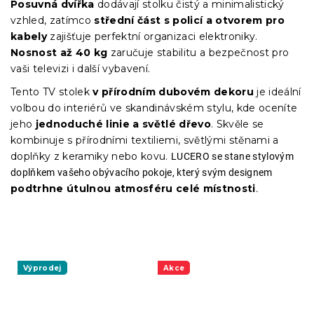
Posuvná dvířka
dodávají stolku čistý a minimalistický
vzhled, zatímco
střední část s policí a otvorem pro
kabely
zajišťuje perfektní organizaci elektroniky.
Nosnost až 40 kg
zaručuje stabilitu a bezpečnost pro
vaši televizi i další vybavení.
Tento TV stolek
v přírodním dubovém dekoru
je ideální
volbou do interiérů ve skandinávském stylu, kde oceníte
jeho
jednoduché linie a světlé dřevo
. Skvěle se
kombinuje s přírodními textiliemi, světlými stěnami a
doplňky z keramiky nebo kovu.
LUCERO se stane stylovým
doplňkem vašeho obývacího pokoje, který svým designem
podtrhne útulnou atmosféru celé místnosti
.
Výprodej
Akce