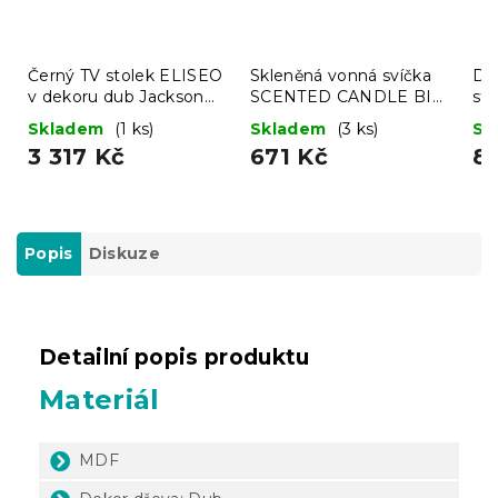
Černý TV stolek ELISEO
Skleněná vonná svíčka
De
v dekoru dub Jackson
SCENTED CANDLE BIG
st
Hickory
315g
LU
Skladem
(1 ks)
Skladem
(3 ks)
Sk
ba
3 317 Kč
671 Kč
8
Popis
Diskuze
Detailní popis produktu
Materiál
MDF