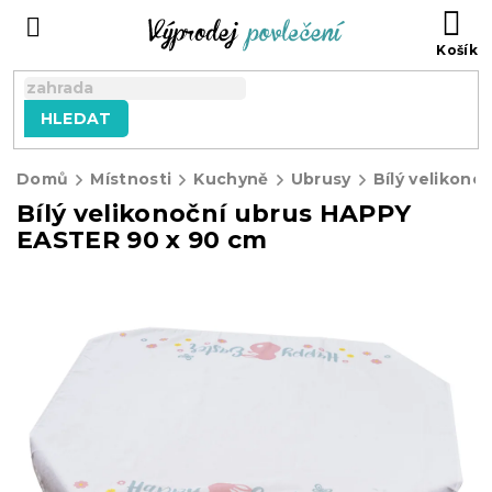
Přejít
NÁ
na
KO
obsah
HLEDAT
Domů
Místnosti
Kuchyně
Ubrusy
Bílý velikonoční ubrus HAPPY
EASTER 90 x 90 cm