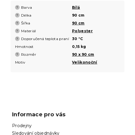
Barva
Bílá
?
Délka
90 cm
?
Šířka
90 cm
?
Materiál
Polyester
?
Doporučená teplota praní
30 °C
?
Hmotnost
0,15 kg
Rozměr
90 x 90 cm
?
Motiv
Velikonoční
Z
á
p
Informace pro vás
a
t
Prodejny
í
Sledování objednávky