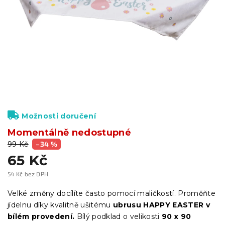
Možnosti doručení
Momentálně nedostupné
99 Kč
–34 %
65 Kč
54 Kč bez DPH
Měrná
cena:
Velké změny docílíte často pomocí maličkostí. Proměňte
jídelnu díky kvalitně ušitému
ubrusu HAPPY EASTER v
bílém provedení.
Bílý podklad o velikosti
90 x 90