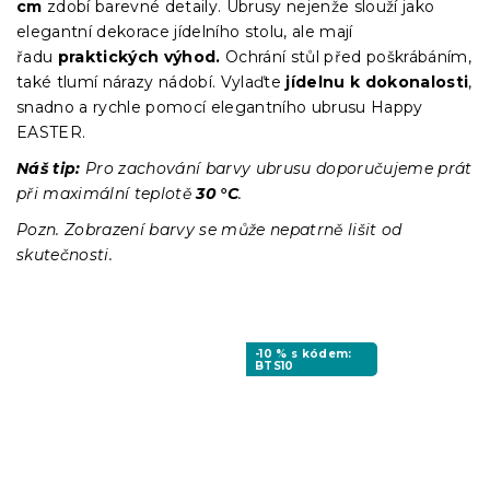
cm
zdobí barevné detaily. Ubrusy nejenže slouží jako
elegantní dekorace jídelního stolu, ale mají
řadu
praktických výhod.
Ochrání stůl před poškrábáním,
také tlumí nárazy nádobí. Vylaďte
jídelnu k dokonalosti
,
snadno a rychle pomocí elegantního ubrusu Happy
EASTER.
Náš tip:
Pro zachování barvy ubrusu doporučujeme prát
při maximální teplotě
30 °C
.
Pozn. Zobrazení barvy se může nepatrně lišit od
skutečnosti.
-10 % s kódem:
BTS10