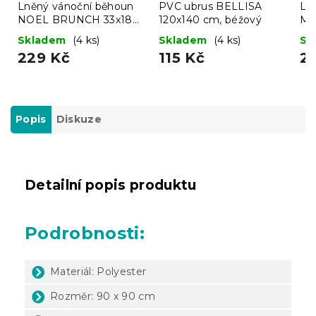
Lněný vánoční běhoun
PVC ubrus BELLISA
Ln
NOEL BRUNCH 33x180
120x140 cm, béžový
ME
cm, béžový
33
Skladem
(4 ks)
Skladem
(4 ks)
Sk
229 Kč
115 Kč
2
Popis
Diskuze
Detailní popis produktu
Podrobnosti:
Materiál: Polyester
Rozměr: 90 x 90 cm