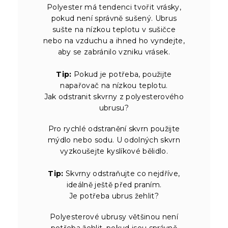
Polyester má tendenci tvořit vrásky,
pokud není správně sušený. Ubrus
sušte na nízkou teplotu v sušičce
nebo na vzduchu a ihned ho vyndejte,
aby se zabránilo vzniku vrásek.
Tip:
Pokud je potřeba, použijte
napařovač na nízkou teplotu.
Jak odstranit skvrny z polyesterového
ubrusu?
Pro rychlé odstranění skvrn použijte
mýdlo nebo sodu. U odolných skvrn
vyzkoušejte kyslíkové bělidlo.
Tip:
Skvrny odstraňujte co nejdříve,
ideálně ještě před praním.
Je potřeba ubrus žehlit?
Polyesterové ubrusy většinou není
potřeba žehlit, pokud jsou správně