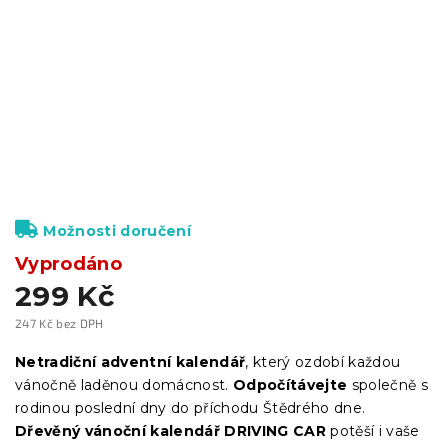
Možnosti doručení
Vyprodáno
299 Kč
247 Kč bez DPH
Měrná
cena:
Netradiční adventní kalendář
, který ozdobí každou
vánočně laděnou domácnost.
Odpočítávejte
společně s
rodinou poslední dny do příchodu Štědrého dne.
Dřevěný vánoční kalendář DRIVING CAR
potěší i vaše