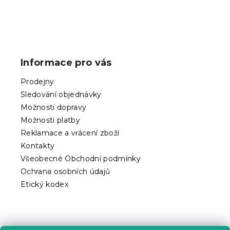
Z
á
p
Informace pro vás
a
t
Prodejny
í
Sledování objednávky
Možnosti dopravy
Možnosti platby
Reklamace a vrácení zboží
Kontakty
Všeobecné Obchodní podmínky
Ochrana osobních údajů
Etický kodex