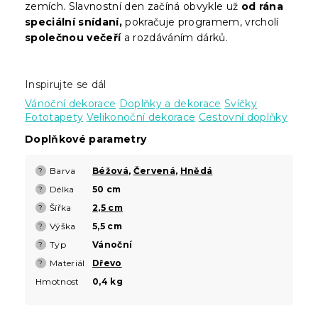
zemích. Slavnostní den začíná obvykle už
od rána
speciální snídaní,
pokračuje programem, vrcholí
společnou večeří
a rozdáváním dárků.
Inspirujte se dál
Vánoční dekorace
Doplňky a dekorace
Svíčky
Fototapety
Velikonoční dekorace
Cestovní doplňky
Doplňkové parametry
Barva
Béžová
,
Červená
,
Hnědá
?
Délka
50 cm
?
Šířka
2,5 cm
?
Výška
5,5 cm
?
Typ
Vánoční
?
Materiál
Dřevo
?
Hmotnost
0,4 kg