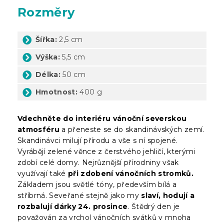
Rozměry
Šířka:
2,5 cm
Výška:
5,5 cm
Délka:
50 cm
Hmotnost:
400 g
Vdechněte do interiéru vánoční severskou
atmosféru
a přeneste se do skandinávských zemí.
Skandinávci milují přírodu a vše s ní spojené.
Vyrábějí zelené věnce z čerstvého jehličí, kterými
zdobí celé domy. Nejrůznější přírodniny však
využívají také
při zdobení vánočních stromků.
Základem jsou světlé tóny, především bílá a
stříbrná. Seveřané stejně jako my
slaví, hodují a
rozbalují dárky 24. prosince
. Štědrý den je
považován za vrchol vánočních svátků v mnoha