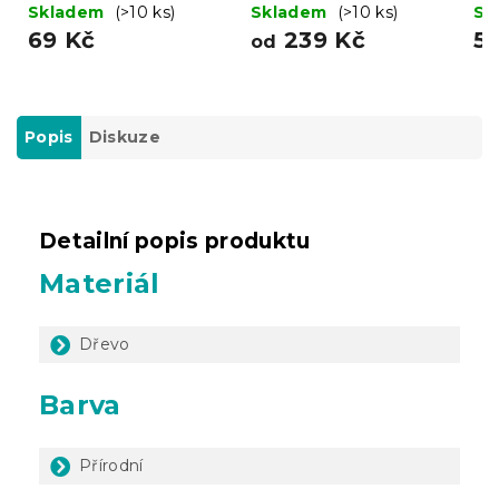
hnědý - více velikostí
ks
Skladem
(>10 ks)
Skladem
(>10 ks)
Sk
69 Kč
239 Kč
5
od
Popis
Diskuze
Detailní popis produktu
Materiál
Dřevo
Barva
Přírodní