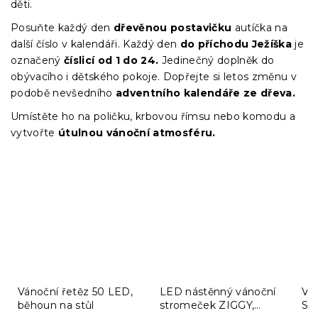
děti.
Posuňte každý den
dřevěnou postavičku
autíčka na
další číslo v kalendáři. Každý den
do příchodu Ježíška
je
označený
číslicí od 1 do 24.
Jedinečný doplněk do
obývacího i dětského pokoje. Dopřejte si letos změnu v
podobě nevšedního
adventního kalendáře ze dřeva.
Umístěte ho na poličku, krbovou římsu nebo komodu a
vytvořte
útulnou vánoční atmosféru.
Vánoční řetěz 50 LED,
LED nástěnný vánoční
Ván
běhoun na stůl
stromeček ZIGGY,
SA