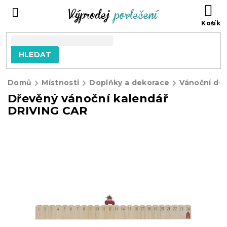
Přejít
NÁ
na
KO
obsah
HLEDAT
Domů
Místnosti
Doplňky a dekorace
Vánoční de
Dřevěný vánoční kalendář
DRIVING CAR