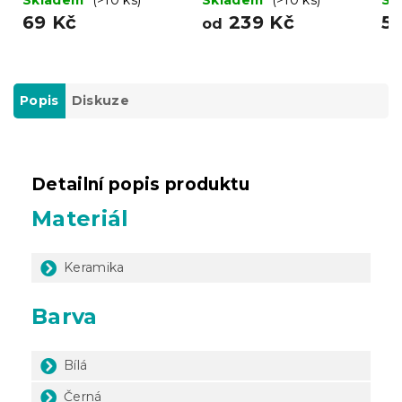
69 Kč
239 Kč
5
od
Popis
Diskuze
Detailní popis produktu
Materiál
Keramika
Barva
Bílá
Černá