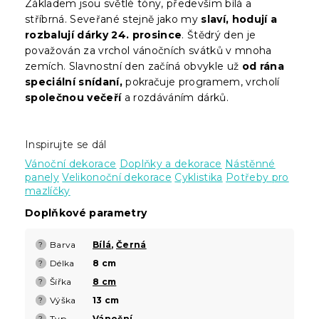
Základem jsou světlé tóny, především bílá a
stříbrná. Seveřané stejně jako my
slaví, hodují a
rozbalují dárky 24. prosince
. Štědrý den je
považován za vrchol vánočních svátků v mnoha
zemích. Slavnostní den začíná obvykle už
od rána
speciální snídaní,
pokračuje programem, vrcholí
společnou večeří
a rozdáváním dárků.
Inspirujte se dál
Vánoční dekorace
Doplňky a dekorace
Nástěnné
panely
Velikonoční dekorace
Cyklistika
Potřeby pro
mazlíčky
Doplňkové parametry
Barva
Bílá
,
Černá
?
Délka
8 cm
?
Šířka
8 cm
?
Výška
13 cm
?
Typ
Vánoční
?