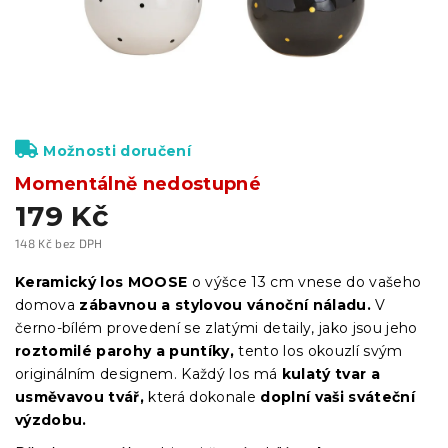
Možnosti doručení
Momentálně nedostupné
179 Kč
148 Kč bez DPH
Měrná
cena:
Keramický los MOOSE
o výšce 13 cm vnese do vašeho
domova
zábavnou a stylovou vánoční náladu.
V
černo-bílém provedení se zlatými detaily, jako jsou jeho
roztomilé parohy a puntíky,
tento los okouzlí svým
originálním designem. Každý los má
kulatý tvar a
usměvavou tvář,
která dokonale
doplní vaši sváteční
výzdobu.