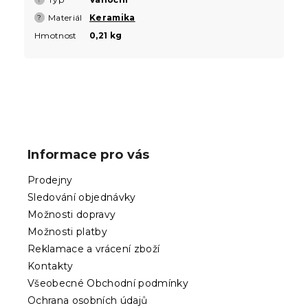
Materiál
Keramika
?
Hmotnost
0,21 kg
Z
á
p
Informace pro vás
a
t
Prodejny
í
Sledování objednávky
Možnosti dopravy
Možnosti platby
Reklamace a vrácení zboží
Kontakty
Všeobecné Obchodní podmínky
Ochrana osobních údajů