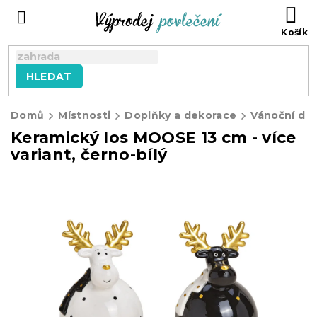
Přejít
NÁ
na
KO
obsah
HLEDAT
Domů
Místnosti
Doplňky a dekorace
Vánoční de
Keramický los MOOSE 13 cm - více
variant, černo-bílý