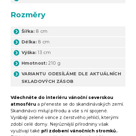
Rozměry
Šířka:
8 cm
Délka:
8 cm
Výška:
13 cm
Hmotnost:
210 g
VARIANTU ODESÍLÁME DLE AKTUÁLNÍCH
SKLADOVÝCH ZÁSOB
Vdechněte do interiéru vánoční severskou
atmosféru
a přeneste se do skandinávských zemí.
Skandinávci milují přírodu a vše s ní spojené.
Vyrábějí zelené věnce z čerstvého jehličí, kterými
zdobí celé domy. Nejrůznější přírodniny však
využívají také
při zdobení vánočních stromků.