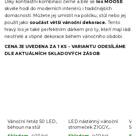
Díky kontrastní kombinaci černé a bílé se
los MOOSE
skvěle hodí do moderních interiérů i tradičnějších
domácností. Můžete jej umístit na poličku, stůl nebo jej
použít jako
součást větší vánoční dekorace.
Tento
hravý los je také perfektním dárkem pro ty, kteří mají rádi
neotřelé a vtipné dekorace během vánočního období.
CENA JE UVEDENA ZA 1 KS - VARIANTU ODESÍLÁME
DLE AKTUÁLNÍCH SKLADOVÝCH ZÁSOB
Vánoční řetěz 50 LED,
LED nástěnný vánoční
Ván
běhoun na stůl
stromeček ZIGGY,
SA
hnědý - více velikostí
ks
Skladem
(>10 ks)
Skladem
(>10 ks)
Sk