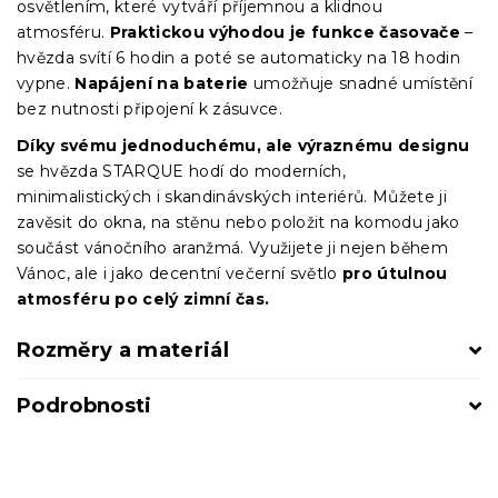
osvětlením, které vytváří příjemnou a klidnou
atmosféru.
Praktickou výhodou je funkce časovače
–
hvězda svítí 6 hodin a poté se automaticky na 18 hodin
vypne.
Napájení na baterie
umožňuje snadné umístění
bez nutnosti připojení k zásuvce.
Díky svému jednoduchému, ale výraznému designu
se hvězda STARQUE hodí do moderních,
minimalistických i skandinávských interiérů. Můžete ji
zavěsit do okna, na stěnu nebo položit na komodu jako
součást vánočního aranžmá. Využijete ji nejen během
Vánoc, ale i jako decentní večerní světlo
pro útulnou
atmosféru po celý zimní čas.
Rozměry a materiál
Podrobnosti