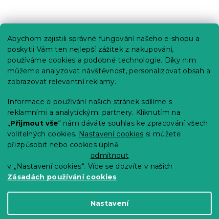
Praktické informace
Abychom zajistili správné fungování našeho e-shopu a
Kariéra
poskytli Vám ten nejlepší zážitek z nakupování,
používáme cookies a podobné technologie. Díky nim
Poptávky a B2B spolupráce
můžeme analyzovat návštěvnost, personalizovat obsah a
Proč se u nás registrovat?
zobrazovat relevantní reklamy.
Věrnostní program - Sleva až 10 %
Informace o používání našich stránek sdílíme s
reklamními a analytickými partnery. Kliknutím na
Návody
„
Přijmout vše
“ nám dáváte souhlas ke zpracování všech
Tabulky velikostí
volitelných cookies.
Nastavení cookies
si můžete
přizpůsobit nebo cookies úplně
Blog
odmítnout
v „Nastavení cookies“. Více se dozvíte v našich
Zásadách používání cookies
Vytvořil Shoptet Premium
Nastavení