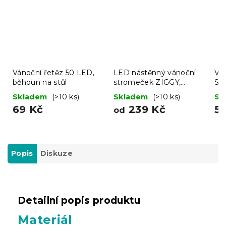
Vánoční řetěz 50 LED,
LED nástěnný vánoční
Ván
běhoun na stůl
stromeček ZIGGY,
SA
hnědý - více velikostí
ks
Skladem
(>10 ks)
Skladem
(>10 ks)
Sk
69 Kč
239 Kč
5
od
Popis
Diskuze
Detailní popis produktu
Materiál