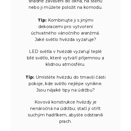
snadné zavěšení do okna, na stěnu
nebo ji můžete položit na komodu.
Tip:
Kombinujte ji s jinými
dekoracemi pro vytvoření
úchvatného vánočního aranžmá.
Jaké světlo hvězda vyzařuje?
LED světla v hvězdě vyzařují teplé
bílé světlo, které vytváří příjemnou a
klidnou atmosféru.
Tip:
Umístěte hvězdu do tmavší části
pokoje, kde světlo nejlépe vynikne.
Jsou nějaké tipy na údržbu?
Kovová konstrukce hvězdy je
nenáročná na údržbu; stačí ji otřít
suchým hadříkem, abyste odstranili
prach.