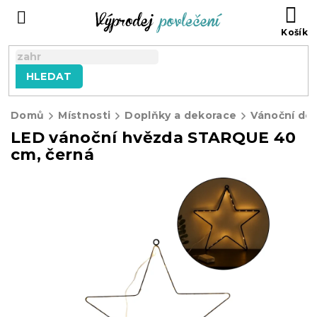
Přejít
NÁ
na
KO
obsah
HLEDAT
Domů
Místnosti
Doplňky a dekorace
Vánoční de
LED vánoční hvězda STARQUE 40
cm, černá