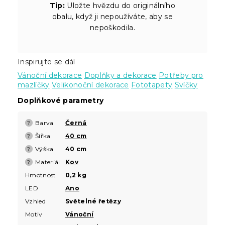
Tip:
Uložte hvězdu do originálního
obalu, když ji nepoužíváte, aby se
nepoškodila.
Inspirujte se dál
Vánoční dekorace
Doplňky a dekorace
Potřeby pro
mazlíčky
Velikonoční dekorace
Fototapety
Svíčky
Doplňkové parametry
Barva
Černá
?
Šířka
40 cm
?
Výška
40 cm
?
Materiál
Kov
?
Hmotnost
0,2 kg
LED
Ano
Vzhled
Světelné řetězy
Motiv
Vánoční