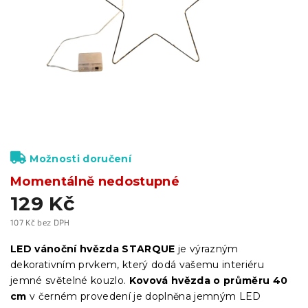
Možnosti doručení
Momentálně nedostupné
129 Kč
107 Kč bez DPH
Měrná
cena:
LED vánoční hvězda STARQUE
je výrazným
dekorativním prvkem, který dodá vašemu interiéru
jemné světelné kouzlo.
Kovová hvězda o průměru 40
cm
v černém provedení je doplněna jemným LED