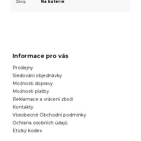
Zdroj
Na baterie
Z
á
p
Informace pro vás
a
t
Prodejny
í
Sledování objednávky
Možnosti dopravy
Možnosti platby
Reklamace a vrácení zboží
Kontakty
Všeobecné Obchodní podmínky
Ochrana osobních údajů
Etický kodex