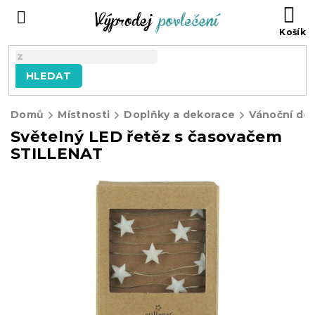
Přejít
NÁ
na
KO
obsah
HLEDAT
Domů
Místnosti
Doplňky a dekorace
Vánoční de
Světelný LED řetěz s časovačem
STILLENAT