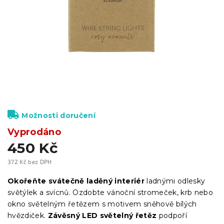
Možnosti doručení
Vyprodáno
450 Kč
372 Kč bez DPH
Měrná
cena:
Okořeňte svátečně laděný interiér
ladnými odlesky
světýlek a svícnů. Ozdobte vánoční stromeček, krb nebo
okno světelným řetězem s motivem sněhově bílých
hvězdiček.
Závěsný LED světelný řetěz
podpoří