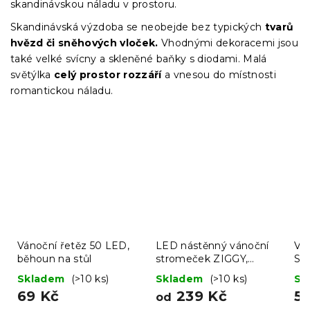
skandinávskou náladu v prostoru.
Skandinávská výzdoba se neobejde bez typických
tvarů
hvězd či sněhových vloček.
Vhodnými dekoracemi jsou
také velké svícny a skleněné baňky s diodami. Malá
světýlka
celý prostor rozzáří
a vnesou do místnosti
romantickou náladu.
Vánoční řetěz 50 LED,
LED nástěnný vánoční
Ván
běhoun na stůl
stromeček ZIGGY,
SA
hnědý - více velikostí
ks
Skladem
(>10 ks)
Skladem
(>10 ks)
Sk
69 Kč
239 Kč
5
od