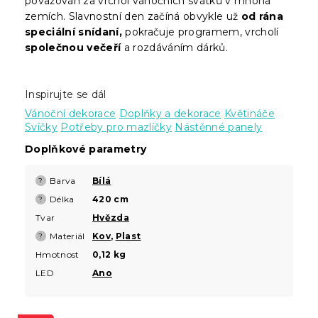
považován za vrchol vánočních svátků v mnoha
zemích. Slavnostní den začíná obvykle už
od rána
speciální snídaní,
pokračuje programem, vrcholí
společnou večeří
a rozdáváním dárků.
Inspirujte se dál
Vánoční dekorace
Doplňky a dekorace
Květináče
Svíčky
Potřeby pro mazlíčky
Nástěnné panely
Doplňkové parametry
Barva
Bílá
?
Délka
420 cm
?
Tvar
Hvězda
Materiál
Kov
,
Plast
?
Hmotnost
0,12 kg
LED
Ano