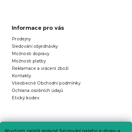
Z
á
p
Informace pro vás
a
t
Prodejny
í
Sledování objednávky
Možnosti dopravy
Možnosti platby
Reklamace a vrácení zboží
Kontakty
Všeobecné Obchodní podmínky
Ochrana osobních údajů
Etický kodex
Praktické informace
Abychom zajistili správné fungování našeho e-shopu a