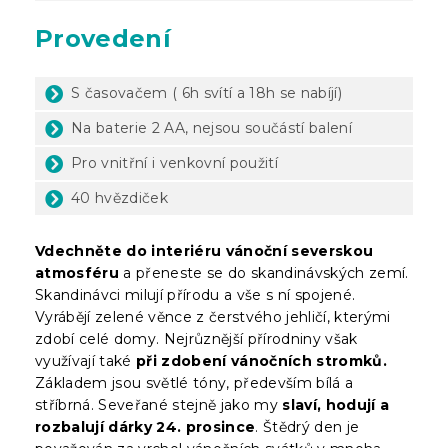
Provedení
S časovačem ( 6h svítí a 18h se nabíjí)
Na baterie 2 AA, nejsou součástí balení
Pro vnitřní i venkovní použití
40 hvězdiček
Vdechněte do interiéru vánoční severskou
atmosféru
a přeneste se do skandinávských zemí.
Skandinávci milují přírodu a vše s ní spojené.
Vyrábějí zelené věnce z čerstvého jehličí, kterými
zdobí celé domy. Nejrůznější přírodniny však
využívají také
při zdobení vánočních stromků.
Základem jsou světlé tóny, především bílá a
stříbrná. Seveřané stejně jako my
slaví, hodují a
rozbalují dárky 24. prosince
. Štědrý den je