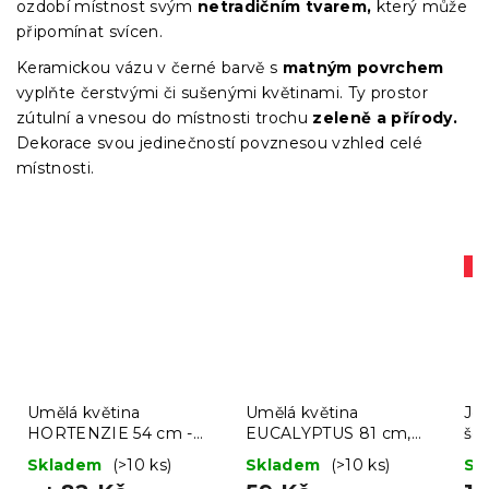
ozdobí místnost svým
netradičním tvarem,
který může
připomínat svícen.
Keramickou vázu v černé barvě s
matným povrchem
vyplňte čerstvými či sušenými květinami. Ty prostor
zútulní a vnesou do místnosti trochu
zeleně a přírody.
Dekorace svou jedinečností povznesou vzhled celé
místnosti.
A
Umělá květina
Umělá květina
Jer
HORTENZIE 54 cm -
EUCALYPTUS 81 cm,
še
více barev
fialová
Skladem
(>10 ks)
Skladem
(>10 ks)
Sk