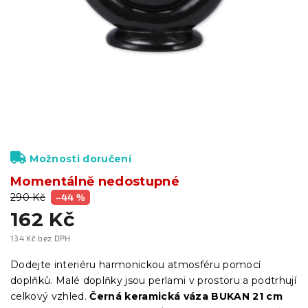
Možnosti doručení
Momentálně nedostupné
290 Kč
–44 %
162 Kč
134 Kč bez DPH
Měrná
cena:
Dodejte interiéru harmonickou atmosféru pomocí
doplňků. Malé doplňky jsou perlami v prostoru a podtrhují
celkový vzhled.
Černá keramická váza BUKAN 21 cm