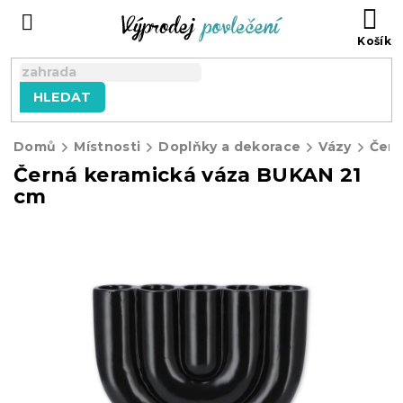
Přejít
NÁ
na
KO
obsah
HLEDAT
Domů
Místnosti
Doplňky a dekorace
Vázy
Černá keramická váza BUKAN 21
cm