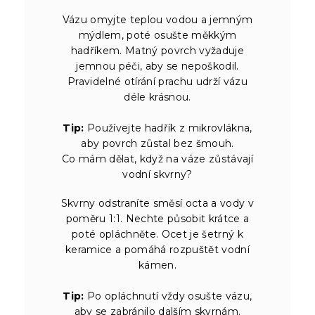
Vázu omyjte teplou vodou a jemným
mýdlem, poté osušte měkkým
hadříkem. Matný povrch vyžaduje
jemnou péči, aby se nepoškodil.
Pravidelné otírání prachu udrží vázu
déle krásnou.
Tip:
Používejte hadřík z mikrovlákna,
aby povrch zůstal bez šmouh.
Co mám dělat, když na váze zůstávají
vodní skvrny?
Skvrny odstraníte směsí octa a vody v
poměru 1:1. Nechte působit krátce a
poté opláchněte. Ocet je šetrný k
keramice a pomáhá rozpuštět vodní
kámen.
Tip:
Po opláchnutí vždy osušte vázu,
aby se zabránilo dalším skvrnám.