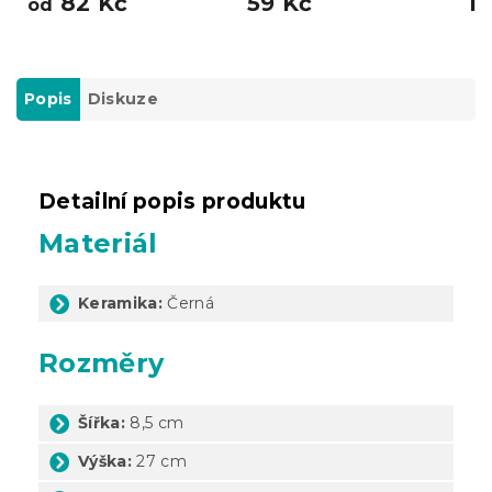
82 Kč
59 Kč
11
od
Popis
Diskuze
Detailní popis produktu
Materiál
Keramika:
Černá
Rozměry
Šířka:
8,5 cm
Výška:
27 cm