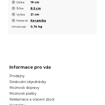
Délka
19 cm
?
Šířka
8,5 cm
?
Výška
21 cm
?
Materiál
Keramika
?
Hmotnost
0,74 kg
Z
á
p
Informace pro vás
a
t
Prodejny
í
Sledování objednávky
Možnosti dopravy
Možnosti platby
Reklamace a vrácení zboží