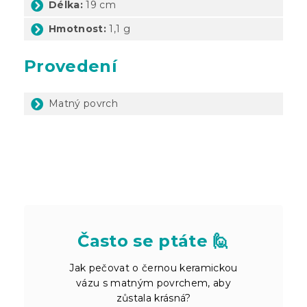
Délka:
19 cm
Hmotnost:
1,1 g
Provedení
Matný povrch
Často se ptáte 🙋
Jak pečovat o černou keramickou
vázu s matným povrchem, aby
zůstala krásná?