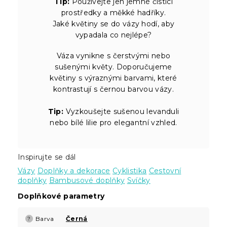
Tip:
Používejte jen jemné čisticí
prostředky a měkké hadříky.
Jaké květiny se do vázy hodí, aby
vypadala co nejlépe?
Váza vynikne s čerstvými nebo
sušenými květy. Doporučujeme
květiny s výraznými barvami, které
kontrastují s černou barvou vázy.
Tip:
Vyzkoušejte sušenou levanduli
nebo bílé lilie pro elegantní vzhled.
Inspirujte se dál
Vázy
Doplňky a dekorace
Cyklistika
Cestovní
doplňky
Bambusové doplňky
Svíčky
Doplňkové parametry
Barva
Černá
?