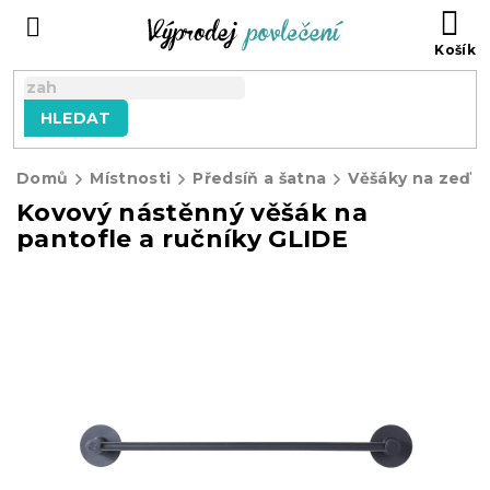
Přejít
NÁ
na
KO
obsah
HLEDAT
Domů
Místnosti
Předsíň a šatna
Věšáky na zeď
Kovový nástěnný věšák na
pantofle a ručníky GLIDE