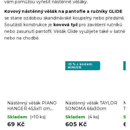
vám pomůžou vyřešit nástěnné věšáky.
Kovový nástěnný věšák na pantofle a ručníky GLIDE
se stane ozdobou skandinávské koupelny nebo předsíně.
Součástí konstrukce je
kovová tyč
pro zavěšení ručníků
nebo zasunutí pantoflí. Věšák Glide využijete také v šatně
nebo na chodbě.
-15 % s kódem:
-1
MINUS15
MI
Nástěnný věšák PIANO
Nástěnný věšák TAYLOR
Ná
HANGER 45,5x11 cm,
SONOMA 66x30cm
TA
šedo-černý
Skladem
(>10 ks)
Skladem
(4 ks)
Sk
69 Kč
605 Kč
6