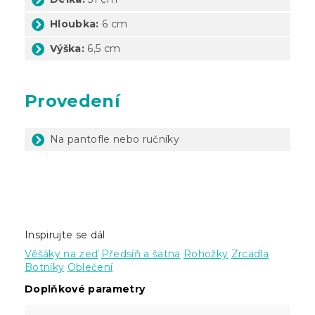
Hloubka:
6 cm
Výška:
6,5 cm
Provedení
Na pantofle nebo ručníky
Inspirujte se dál
Věšáky na zeď
Předsíň a šatna
Rohožky
Zrcadla
Botníky
Oblečení
Doplňkové parametry