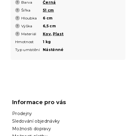
Barva
Černá
?
Šířka
51 cm
?
Hloubka
6 cm
?
Výška
6,5 cm
?
Materiál
Kov
,
Plast
?
Hmotnost
1 kg
Typ umístění
Nástěnné
Z
á
p
Informace pro vás
a
t
Prodejny
í
Sledování objednávky
Možnosti dopravy