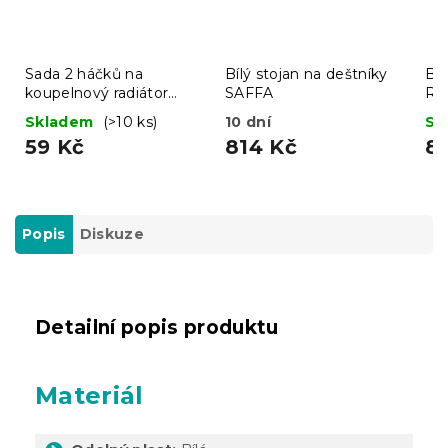
Sada 2 háčků na
Bílý stojan na deštníky
Bíl
koupelnový radiátor
SAFFA
RA
SEZA, černé
Skladem
(>10 ks)
10 dní
Sk
59 Kč
814 Kč
8
Popis
Diskuze
Detailní popis produktu
Materiál