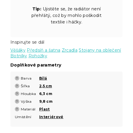
Tip:
Ujistěte se, že radiátor není
přehřátý, což by mohlo poškodit
textilie i háčky.
Inspirujte se dál
Věšáky
Předsíň a šatna
Zrcadla
Stojany na oblečení
Botníky
Rohožky
Doplňkové parametry
Barva
Bílá
?
Šířka
2,5 cm
?
Hloubka
6,3 cm
?
Výška
9,8 cm
?
Materiál
Plast
?
Umístění
Interiérové