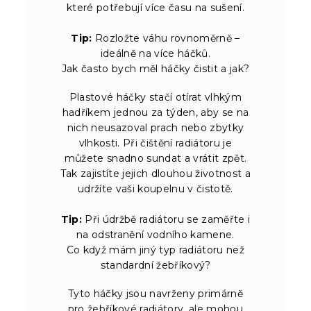
které potřebují více času na sušení.
Tip:
Rozložte váhu rovnoměrně –
ideálně na více háčků.
Jak často bych měl háčky čistit a jak?
Plastové háčky stačí otírat vlhkým
hadříkem jednou za týden, aby se na
nich neusazoval prach nebo zbytky
vlhkosti. Při čištění radiátoru je
můžete snadno sundat a vrátit zpět.
Tak zajistíte jejich dlouhou životnost a
udržíte vaši koupelnu v čistotě.
Tip:
Při údržbě radiátoru se zaměřte i
na odstranění vodního kamene.
Co když mám jiný typ radiátoru než
standardní žebříkový?
Tyto háčky jsou navrženy primárně
pro žebříkové radiátory, ale mohou