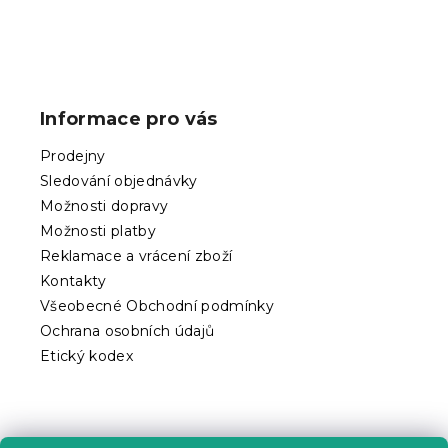
Z
á
p
Informace pro vás
a
t
Prodejny
í
Sledování objednávky
Možnosti dopravy
Možnosti platby
Reklamace a vrácení zboží
Kontakty
Všeobecné Obchodní podmínky
Ochrana osobních údajů
Etický kodex