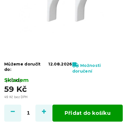
Můžeme doručit
12.08.2026
Možnosti
do:
doručení
Skladem
(>10 ks)
59 Kč
49 Kč bez DPH
Měrná
cena:
Přidat do košíku