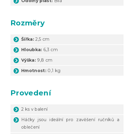
Odolný plast:
Bílá
Rozměry
Šířka:
2,5 cm
Hloubka:
6,3 cm
Výška:
9,8 cm
Hmotnost:
0,1 kg
Provedení
2 ks v balení
Háčky jsou ideální pro zavěšení ručníků a
oblečení