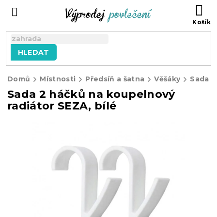
Přejít
NÁ
na
KO
obsah
HLEDAT
Domů
Místnosti
Předsíň a šatna
Věšáky
Sada 2 háčků na koupelnový
radiátor SEZA, bílé