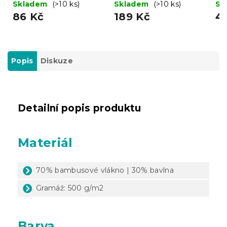
Skladem
(>10 ks)
Skladem
(>10 ks)
Sk
bílá
86 Kč
189 Kč
4
Popis
Diskuze
Detailní popis produktu
Materiál
70% bambusové vlákno | 30% bavlna
Gramáž: 500 g/m2
Barva