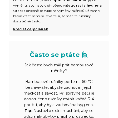
horizontu. Existuje však
optimální doba
pro jejich
výměnu, aby nebylo ohroženo vaše
zdraví a hygiena
.
Otázka ohledně pravidelné výměny ručníků už vám v
hlavě vrtat nemusí. Ověřte si, že měníte ručníky
dostatečně často.
Přečíst celý článek
Často se ptáte 🙋
Jak často bych měl prát bambusové
ručníky?
Bambusové ručníky perte na 60 °C
bez aviváže, abyste zachovali jejich
měkkost a savost. Při správné péči je
doporučeno ručníky měnit každé 3-4
použití, aby byla zachována hygiena.
Tip:
Nastavte extra máchání, aby se
odstranily zbytky pracího prostředku.