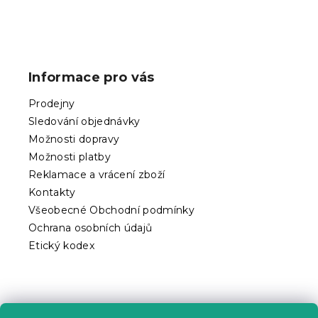
Z
á
p
Informace pro vás
a
t
Prodejny
í
Sledování objednávky
Možnosti dopravy
Možnosti platby
Reklamace a vrácení zboží
Kontakty
Všeobecné Obchodní podmínky
Ochrana osobních údajů
Etický kodex
Praktické informace