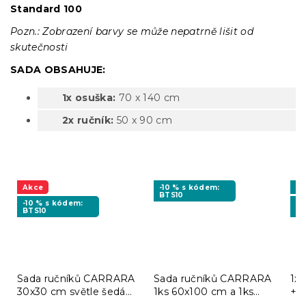
Standard 100
Pozn.: Zobrazení barvy se může nepatrně lišit od
skutečnosti
SADA OBSAHUJE:
1x osuška:
70 x 140 cm
2x ručník:
50 x 90 cm
Akce
-10 % s kódem:
Vý
BTS10
-10 % s kódem:
-1
BTS10
BT
Sada ručníků CARRARA
Sada ručníků CARRARA
1x
30x30 cm světle šedá
1ks 60x100 cm a 1ks
+ 
100% bavlna, 3 ks
40x55 cm 100% bavlna,
bíl