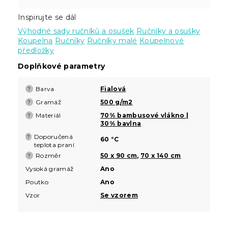
Inspirujte se dál
Výhodné sady ručníků a osušek
Ručníky a osušky
Koupelna
Ručníky
Ručníky malé
Koupelnové
předložky
Doplňkové parametry
Barva
Fialová
?
Gramáž
500 g/m2
?
Materiál
70% bambusové vlákno |
?
30% bavlna
Doporučená
?
60 °C
teplota praní
Rozměr
50 x 90 cm
,
70 x 140 cm
?
Vysoká gramáž
Ano
Poutko
Ano
Vzor
Se vzorem