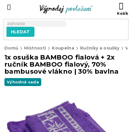
Přejít
NÁ
na
KO
obsah
HLEDAT
Domů
Místnosti
Koupelna
Ručníky a osušky
Vý
1x osuška BAMBOO fialová + 2x
ručník BAMBOO fialový, 70%
bambusové vlákno | 30% bavlna
Výhodná sada