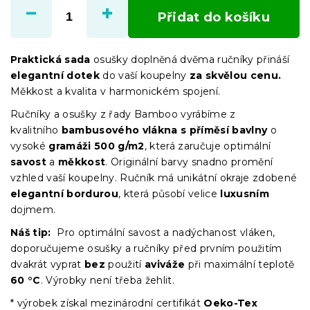
cena:
Přidat do košíku
Praktická sada
osušky doplněná dvěma ručníky přináší
elegantní dotek
do vaší koupelny
za skvělou cenu.
Měkkost a kvalita v harmonickém spojení.
Ručníky a osušky z řady Bamboo vyrábíme z
kvalitního
bambusového vlákna s příměsí bavlny
o
vysoké
gramáži 500 g/m2
, která zaručuje optimální
savost
a
měkkost
. Originální barvy snadno promění
vzhled vaší koupelny. Ručník má unikátní okraje zdobené
elegantní bordurou
, která působí velice
luxusním
dojmem.
Náš tip:
Pro optimální savost a nadýchanost vláken,
doporučujeme osušky a ručníky před prvním použitím
dvakrát vyprat
bez
použití
aviváže
při maximální teplotě
60 °C
. Výrobky není třeba žehlit.
* výrobek získal mezinárodní certifikát
Oeko-Tex