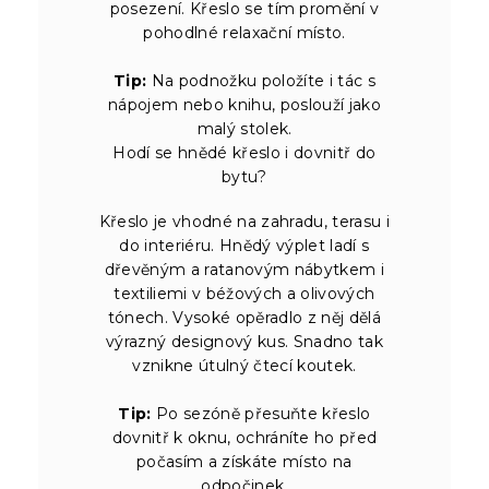
posezení. Křeslo se tím promění v
pohodlné relaxační místo.
Tip:
Na podnožku položíte i tác s
nápojem nebo knihu, poslouží jako
malý stolek.
Hodí se hnědé křeslo i dovnitř do
bytu?
Křeslo je vhodné na zahradu, terasu i
do interiéru. Hnědý výplet ladí s
dřevěným a ratanovým nábytkem i
textiliemi v béžových a olivových
tónech. Vysoké opěradlo z něj dělá
výrazný designový kus. Snadno tak
vznikne útulný čtecí koutek.
Tip:
Po sezóně přesuňte křeslo
dovnitř k oknu, ochráníte ho před
počasím a získáte místo na
odpočinek.