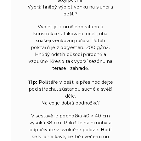
Vydrží hnědý výplet venku na slunci a
dešti?
Výplet je z umělého ratanu a
konstrukce z lakované oceli, oba
snášejí venkovní počasí. Potah
polštářů je z polyesteru 200 g/m2.
Hnědý odstín působí přírodně a
vzdušně. Křeslo tak vydrží sezónu na
terase i zahradě.
Tip:
Polštáře v dešti a přes noc dejte
pod střechu, zůstanou suché a svěží
déle.
Na co je dobrá podnožka?
V sestavě je podnožka 40 × 40 cm
vysoká 38 cm. Položíte na ni nohy a
odpočíváte v uvolněné poloze. Hodí
se k ranní kávě, četbě i večernímu