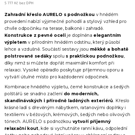
5 777 Kč bez DPH
Měrná
cena:
Zahradní křeslo AURELO s podnožkou
v hnědém
provedení nabízí výjimečné pohodlí a stylový vzhled pro
chvíle odpočinku na terase, balkoně i zahradě.
Konstrukce z pevné oceli
je doplněna
elegantním
výpletem
v přírodním hnědém odstínu, který působí
lehce a vzdušně. Součástí sestavy jsou
měkké a bohatě
polstrované sedáky
spolu
s praktickou podnožkou
,
díky nimž si můžete dopřát maximální komfort při
relaxaci. Vysoké opěradlo poskytuje příjemnou oporu a
vytváří útulné místo pro každodenní odpočinek.
Kombinace hnědého výpletu, černé konstrukce a šedých
polštářů se snadno začlení
do moderních,
skandinávských i přírodně laděných exteriérů
. Křeslo
krásně ladí s dřevěným nábytkem, ratanovými doplňky i
textiliemi v béžových, krémových, šedých nebo olivových
tónech. AURELO s podnožkou
vytvoří příjemný
relaxační kout
, kde si vychutnáte ranní kávu, odpolední