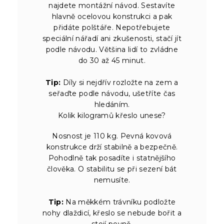
najdete montážní návod. Sestavíte
hlavně ocelovou konstrukci a pak
přidáte polštáře. Nepotřebujete
speciální nářadí ani zkušenosti, stačí jít
podle návodu. Většina lidí to zvládne
do 30 až 45 minut.
Tip:
Díly si nejdřív rozložte na zem a
seřaďte podle návodu, ušetříte čas
hledáním.
Kolik kilogramů křeslo unese?
Nosnost je 110 kg. Pevná kovová
konstrukce drží stabilně a bezpečně.
Pohodlně tak posadíte i statnějšího
člověka. O stabilitu se při sezení bát
nemusíte.
Tip:
Na měkkém trávníku podložte
nohy dlaždicí, křeslo se nebude bořit a
stojí pevně.