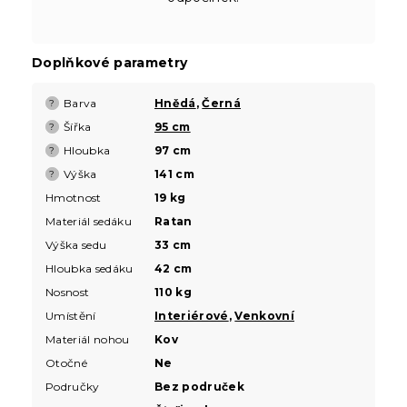
Doplňkové parametry
Barva
Hnědá
,
Černá
?
Šířka
95 cm
?
Hloubka
97 cm
?
Výška
141 cm
?
Hmotnost
19 kg
Materiál sedáku
Ratan
Výška sedu
33 cm
Hloubka sedáku
42 cm
Nosnost
110 kg
Umístění
Interiérové
,
Venkovní
Materiál nohou
Kov
Otočné
Ne
Područky
Bez područek