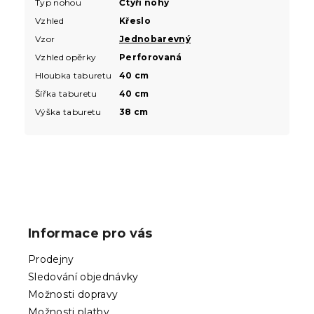
Typ nohou
Čtyři nohy
Vzhled
Křeslo
Vzor
Jednobarevný
Vzhled opěrky
Perforovaná
Hloubka taburetu
40 cm
Šířka taburetu
40 cm
Výška taburetu
38 cm
Z
á
p
Informace pro vás
a
t
Prodejny
í
Sledování objednávky
Možnosti dopravy
Možnosti platby