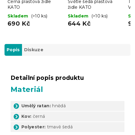
Černá plastová židle
Světle šedá plastová
Tur
KATO
židle KATO
VE
Skladem
(>10 ks)
Skladem
(>10 ks)
Sk
690 Kč
644 Kč
9
Popis
Diskuze
Detailní popis produktu
Materiál
Umělý ratan:
hnědá
Kov:
černá
Polyester:
tmavě šedá