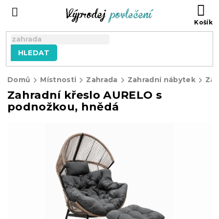
Přejít
NÁ
na
KO
obsah
HLEDAT
Domů
Místnosti
Zahrada
Zahradní nábytek
Zahradní křeslo AURELO s
podnožkou, hnědá