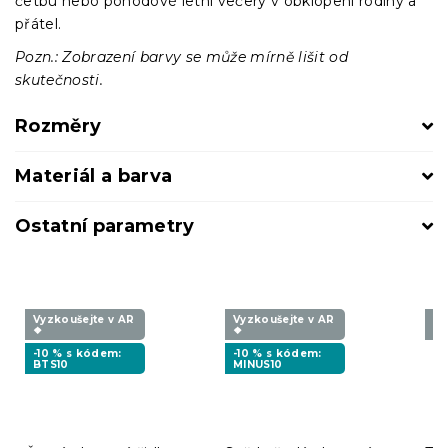
četbu nebo pohodové letní večery v obklopení rodiny a
přátel.
Pozn.: Zobrazení barvy se může mírně lišit od
skutečnosti.
Rozměry
Materiál a barva
Ostatní parametry
Vyzkoušejte v AR
Vyzkoušejte v AR
Vy
❖
❖
❖
-10 % s kódem:
-10 % s kódem:
BTS10
MINUS10