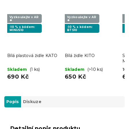
Vyzkoušejte v AR
Vyzkoušejte v AR
Vy
❖
❖
❖
-10 % s kódem:
-10 % s kódem:
-1
MINUS10
BTS10
MI
Bílá plastová židle KATO
Bílá židle KITO
Svě
MA
no
Skladem
(1 ks)
Skladem
(>10 ks)
10 
690 Kč
650 Kč
6
Popis
Diskuze
Detailní popis produktu