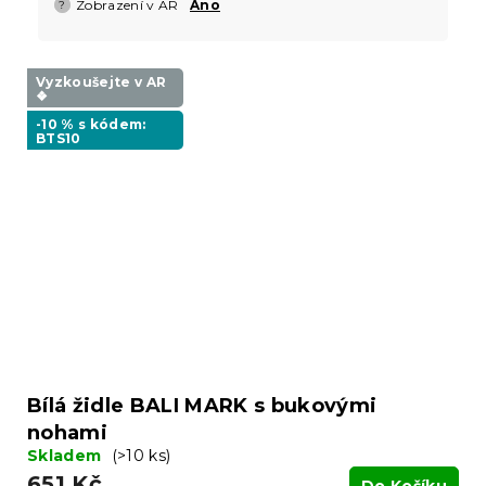
Zobrazení v AR
Ano
?
Vyzkoušejte v AR
❖
-10 % s kódem:
BTS10
Bílá židle BALI MARK s bukovými
nohami
Skladem
(>10 ks)
651 Kč