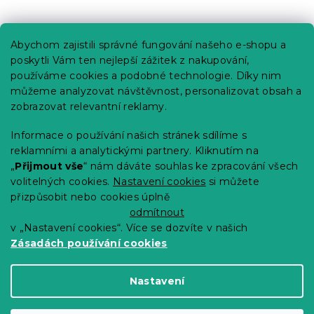
Praktické informace
Abychom zajistili správné fungování našeho e-shopu a
Kariéra
poskytli Vám ten nejlepší zážitek z nakupování,
používáme cookies a podobné technologie. Díky nim
Poptávky a B2B spolupráce
můžeme analyzovat návštěvnost, personalizovat obsah a
zobrazovat relevantní reklamy.
Proč se u nás registrovat?
Věrnostní program - Sleva až 10 %
Informace o používání našich stránek sdílíme s
reklamními a analytickými partnery. Kliknutím na
Návody
„
Přijmout vše
“ nám dáváte souhlas ke zpracování všech
Tabulky velikostí
volitelných cookies.
Nastavení cookies
si můžete
přizpůsobit nebo cookies úplně
Blog
odmítnout
v „Nastavení cookies“. Více se dozvíte v našich
Zásadách používání cookies
Vytvořil Shoptet Premium
Nastavení
Copyright 2026
Výprodej povlečení
. Všechna