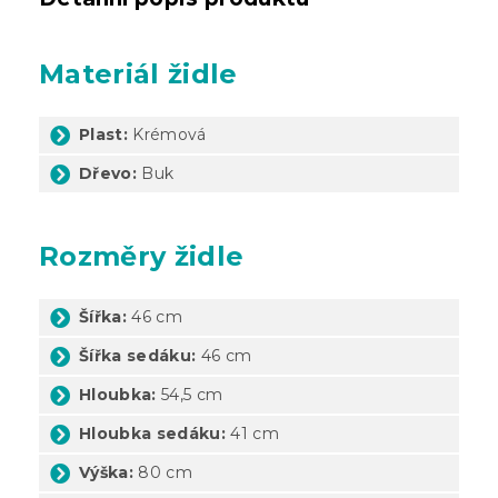
Materiál židle
Plast:
Krémová
Dřevo:
Buk
Rozměry židle
Šířka:
46 cm
Šířka sedáku:
46 cm
Hloubka:
54,5 cm
Hloubka sedáku:
41 cm
Výška:
80 cm