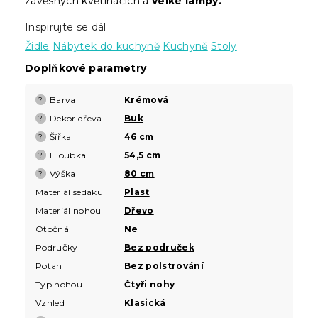
závěsných květináčích a
velké lampy.
Inspirujte se dál
Židle
Nábytek do kuchyně
Kuchyně
Stoly
Doplňkové parametry
Barva
Krémová
?
Dekor dřeva
Buk
?
Šířka
46 cm
?
Hloubka
54,5 cm
?
Výška
80 cm
?
Materiál sedáku
Plast
Materiál nohou
Dřevo
Otočná
Ne
Područky
Bez područek
Potah
Bez polstrování
Typ nohou
Čtyři nohy
Vzhled
Klasická