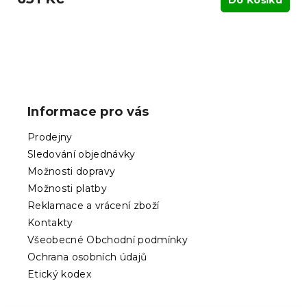
Do Košíku
Z
á
p
Informace pro vás
a
t
Prodejny
í
Sledování objednávky
Možnosti dopravy
Možnosti platby
Reklamace a vrácení zboží
Kontakty
Všeobecné Obchodní podmínky
Ochrana osobních údajů
Etický kodex