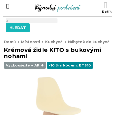
Přejít
NÁ
na
KO
obsah
HLEDAT
Domů
Místnosti
Kuchyně
Nábytek do kuchyně
Krémová židle KITO s bukovými
nohami
Vyzkoušejte v AR ❖
-10 % s kódem: BTS10