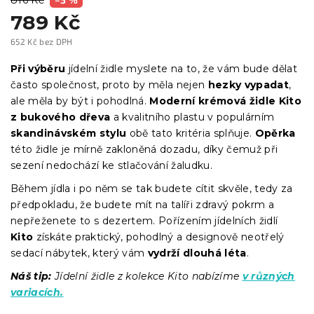
789 Kč
652 Kč bez DPH
Měrná
cena:
Při výběru
jídelní židle myslete na to, že vám bude dělat
často společnost, proto by měla nejen
hezky vypadat
,
ale měla by být i pohodlná.
Moderní krémová židle Kito
z bukového dřeva
a kvalitního plastu v populárním
skandinávském stylu
obě tato kritéria splňuje.
Opěrka
této židle je mírně zakloněná dozadu, díky čemuž při
sezení nedochází ke stlačování žaludku.
Během jídla i po něm se tak budete cítit skvěle, tedy za
předpokladu, že budete mít na talíři zdravý pokrm a
nepřeženete to s dezertem. Pořízením jídelních židlí
Kito
získáte praktický, pohodlný a designově neotřelý
sedací nábytek, který vám
vydrží dlouhá léta
.
Náš tip:
Jídelní židle z kolekce Kito nabízíme
v různých
variacích.