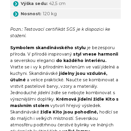
Výška sedu:
42,5 cm
Nosnost:
120 kg
Pozn.: Testovací certifikát SGS je k dispozici ke
stažení.
Symbolem skandinávského stylu
je bezesporu
příroda. V přírodě inspirovaný
styl vnese harmonii
a severskou eleganci
do každého interiéru.
Vraťte se i vy k přírodním kořenům ve vaší jídelně a
kuchyni. Skandinávské
jídelny jsou vzdušné,
útulné
a velice praktické. Naučte se kombinovat a
vrstvit pastelové barvy, vzory a materiály.
Jednoduché jídelní židle se nebojte kombinovat s
výraznějšími doplňky.
Krémová jídelní židle Kito s
masivním stolem
vytvoří hřejivý výsledek.
Skandinávské
židle Kito jsou pohodlné,
hodící se
do malých i velkých místností. Severskou
atmosféru podtrhnou čerstvé bylinky ve lněných