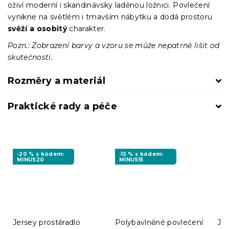
oživí moderní i skandinávsky laděnou ložnici. Povlečení
vynikne na světlém i tmavším nábytku a dodá prostoru
svěží a osobitý
charakter.
Pozn.: Zobrazení barvy a vzoru se může nepatrně lišit od
skutečnosti.
Rozměry a materiál
Praktické rady a péče
-20 % s kódem:
-15 % s kódem:
MINUS20
MINUS15
Jersey prostěradlo
Polybavlněné povlečení
Jer