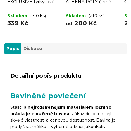
EXCLUSIVE tyrkysové
ATHENA POLY černé
še
180 x 200 cm
Skladem
(>10 ks)
Skladem
(>10 ks)
Sk
339 Kč
280 Kč
2
od
Popis
Diskuze
Detailní popis produktu
Bavlněné povlečení
Stálicí a
nejrozšířenějším materiálem ložního
prádla je zaručeně bavlna
. Zákazníci ocení její
skvělé vlastnosti a cenovou dostupnost. Bavlna je
prodyšná, měkká a výborně odvádí jakoukoliv