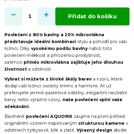
Měrná
cena:
Přidat do košíku
Povlečení z 80% bavlny a 20% mikrovlákna
představuje ideální kombinaci
stylu a pohodlí pro vaši
ložnici. Díky
vysokému podílu bavlny
nabízí toto
povlečení měkkost a přirozenou prodyšnost,
zatímco
příměs mikrovlákna zajišťuje jeho dlouhou
životnost
a odolnost.
Vybrat si můžete z široké škály barev
a vzorů, které
dodají vaší ložnici osobitý šmrnc a harmonii. Ať už
preferujete jemné pastelové odstíny, elegantní neutrální
barvy nebo výrazné vzory,
naše povlečení splní vaše
očekávání.
Bavlněné
povlečení AQUORIX
zaujme na první pohled
originálním vzorem inspirovaným
strukturou kamene
v
odstínech tyrkysové, bílé a zlaté.
Výrazný design
skvěle