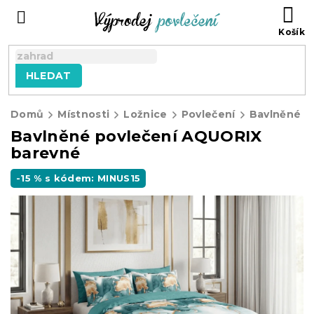
Přejít
NÁ
na
KO
obsah
HLEDAT
Domů
Místnosti
Ložnice
Povlečení
Bavlněné p
Bavlněné povlečení AQUORIX
barevné
-15 % s kódem: MINUS15