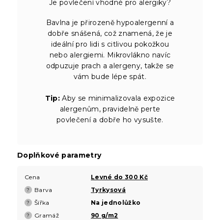
Je povlečení vhodné pro alergiky?
Bavlna je přirozeně hypoalergenní a
dobře snášená, což znamená, že je
ideální pro lidi s citlivou pokožkou
nebo alergiemi. Mikrovlákno navíc
odpuzuje prach a alergeny, takže se
vám bude lépe spát.
Tip:
Aby se minimalizovala expozice
alergenům, pravidelně perte
povlečení a dobře ho vysušte.
Doplňkové parametry
Cena
Levné do 300 Kč
Barva
Tyrkysová
?
Šířka
Na jednolůžko
?
Gramáž
90 g/m2
?