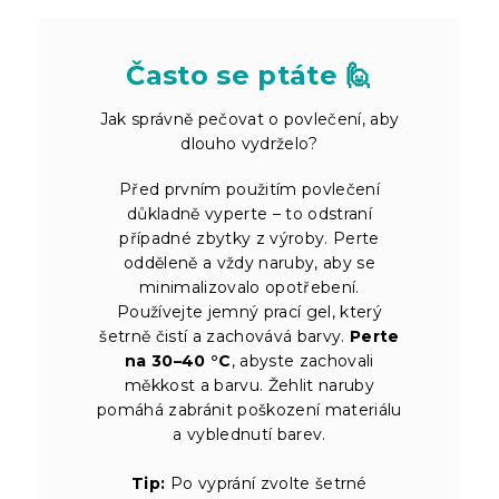
Často se ptáte 🙋
Jak správně pečovat o povlečení, aby
dlouho vydrželo?
Před prvním použitím povlečení
důkladně vyperte – to odstraní
případné zbytky z výroby. Perte
odděleně a vždy naruby, aby se
minimalizovalo opotřebení.
Používejte jemný prací gel, který
šetrně čistí a zachovává barvy.
Perte
na 30–40 °C
, abyste zachovali
měkkost a barvu. Žehlit naruby
pomáhá zabránit poškození materiálu
a vyblednutí barev.
Tip:
Po vyprání zvolte šetrné