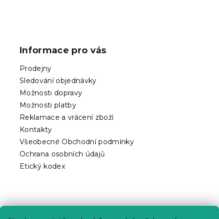
Z
á
p
Informace pro vás
a
t
Prodejny
í
Sledování objednávky
Možnosti dopravy
Možnosti platby
Reklamace a vrácení zboží
Kontakty
Všeobecné Obchodní podmínky
Ochrana osobních údajů
Etický kodex
Praktické informace