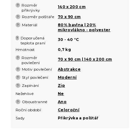
Rozměr
?
140 x 200 cm
přikrývky
Rozměr polštáře
70 x 90 cm
?
Materiál
80% bavlna | 20%
?
mikrovlákno - polyester
Doporučená
?
30 - 40 °C
teplota praní
Hmotnost
0,7 kg
Rozměr
?
70 x 90 cm | 140 x 200 cm
povlečení
Motiv povlečení
Abstrakce
?
Styl povlečení
Moderní
?
Zapínání
Zip
?
Nežehlivé
Ne
Oboustranné
Ano
?
Roční období
Celoroční
Sady
Přikrývka a polštář