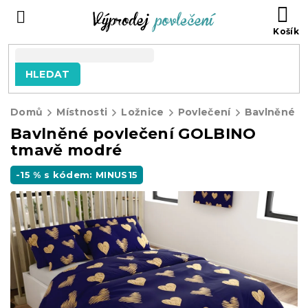
Přejít
NÁ
na
KO
obsah
HLEDAT
Domů
Místnosti
Ložnice
Povlečení
Bavlněné p
Bavlněné povlečení GOLBINO
tmavě modré
-15 % s kódem: MINUS15