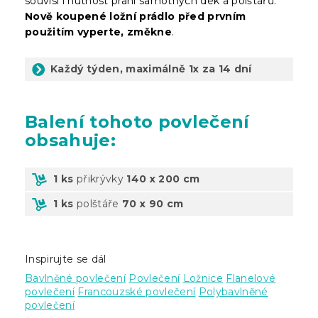
souvisí i nutnost praní samotných dek a polštářů.
Nově koupené ložní prádlo před prvním
použitím vyperte, změkne
.
Každý týden, maximálně 1x za 14 dní
Balení
tohoto povlečení
obsahuje:
1 ks
přikrývky
140 x 200 cm
1 ks
polštáře
70 x 90 cm
Inspirujte se dál
Bavlněné povlečení
Povlečení
Ložnice
Flanelové
povlečení
Francouzské povlečení
Polybavlněné
povlečení