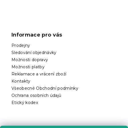
Z
á
p
Informace pro vás
a
t
Prodejny
í
Sledování objednávky
Možnosti dopravy
Možnosti platby
Reklamace a vrácení zboží
Kontakty
Všeobecné Obchodní podmínky
Ochrana osobních údajů
Etický kodex