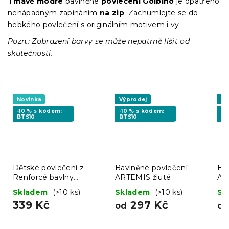
Tmavě modré
bavlněné
povlečení Golbino
je opatřeno
nenápadným zapínáním
na zip
. Zachumlejte se do
hebkého povlečení s originálním motivem i vy.
Pozn.: Zobrazení barvy se může nepatrně lišit od
skutečnosti.
Novinka
Výprodej
Vý
-10 % s kódem:
-10 % s kódem:
-1
BTS10
BTS10
MI
Dětské povlečení z
Bavlněné povlečení
Ba
Renforcé bavlny
ARTEMIS žluté
AR
DINOROO barevné
ba
Skladem
(>10 ks)
Skladem
(>10 ks)
Sk
339 Kč
297 Kč
od
o