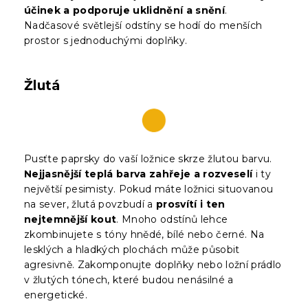
účinek a podporuje uklidnění a snění
.
Nadčasové světlejší odstíny se hodí do menších
prostor s jednoduchými doplňky.
Žlutá
Pusťte paprsky do vaší ložnice skrze žlutou barvu.
Nejjasnější teplá barva zahřeje a rozveselí
i ty
největší pesimisty. Pokud máte ložnici situovanou
na sever, žlutá povzbudí a
prosvítí i ten
nejtemnější kout
. Mnoho odstínů lehce
zkombinujete s tóny hnědé, bílé nebo černé. Na
lesklých a hladkých plochách může působit
agresivně. Zakomponujte doplňky nebo ložní prádlo
v žlutých tónech, které budou nenásilné a
energetické.