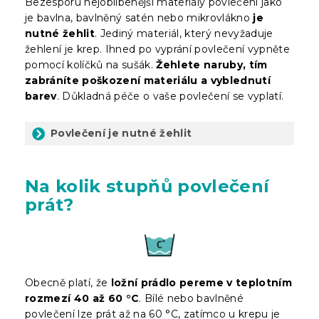
Bezesporu nejoblíbenější materiály povlečení jako
je bavlna, bavlněný satén nebo mikrovlákno
je
nutné žehlit
. Jediný materiál, který nevyžaduje
žehlení je krep. Ihned po vyprání povlečení vypněte
pomocí kolíčků na sušák.
Žehlete naruby, tím
zabráníte poškození materiálu a vyblednutí
barev
. Důkladná péče o vaše povlečení se vyplatí.
Povlečení je nutné žehlit
Na kolik stupňů povlečení
prát?
Obecně platí, že
ložní prádlo pereme v teplotním
rozmezí 40 až 60 °C
. Bílé nebo bavlněné
povlečení lze prát až na 60 °C, zatímco u krepu je