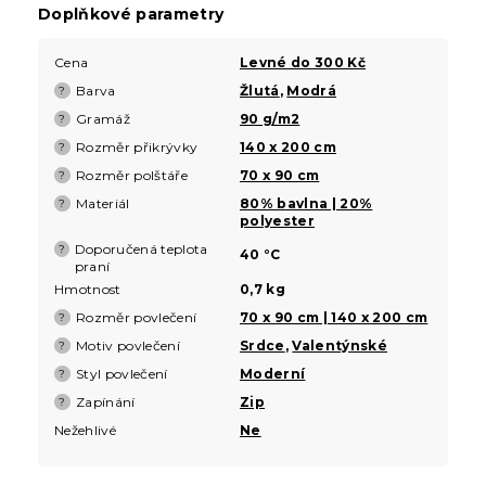
Doplňkové parametry
Cena
Levné do 300 Kč
Barva
Žlutá
,
Modrá
?
Gramáž
90 g/m2
?
Rozměr přikrývky
140 x 200 cm
?
Rozměr polštáře
70 x 90 cm
?
Materiál
80% bavlna | 20%
?
polyester
Doporučená teplota
?
40 °C
praní
Hmotnost
0,7 kg
Rozměr povlečení
70 x 90 cm | 140 x 200 cm
?
Motiv povlečení
Srdce
,
Valentýnské
?
Styl povlečení
Moderní
?
Zapínání
Zip
?
Nežehlivé
Ne