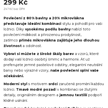
299 Kč
247 Kč bez DPH
Měrná
cena:
Povlečení z 80% bavlny a 20% mikrovlákna
představuje ideální kombinaci
stylu a pohodlí pro vaši
ložnici. Díky
vysokému podílu bavlny
nabízí toto
povlečení měkkost a přirozenou prodyšnost,
zatímco
příměs mikrovlákna zajišťuje jeho dlouhou
životnost
a odolnost.
Vybrat si můžete z široké škály barev
a vzorů, které
dodají vaší ložnici osobitý šmrnc a harmonii. Ať už
preferujete jemné pastelové odstíny, elegantní neutrální
barvy nebo výrazné vzory,
naše povlečení splní vaše
očekávání.
Moderní styl
s motivem
srdcí
zaručeně promění každou
ložnici.
Tmavě modré pozad
í v kombinaci se žlutými
detaily, originálním designem a
jemnou textilií
podpoří
klidné usínání.