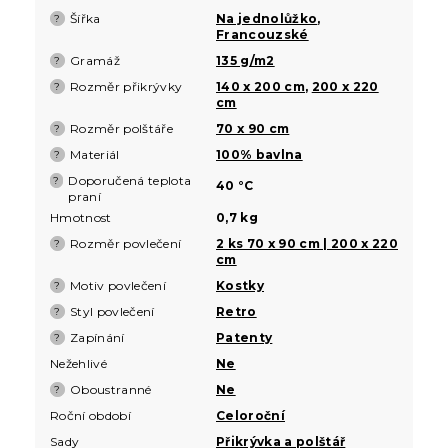
Šířka
Na jednolůžko
,
?
Francouzské
Gramáž
135 g/m2
?
Rozměr přikrývky
140 x 200 cm
,
200 x 220
?
cm
Rozměr polštáře
70 x 90 cm
?
Materiál
100% bavlna
?
Doporučená teplota
?
40 °C
praní
Hmotnost
0,7 kg
Rozměr povlečení
2 ks 70 x 90 cm | 200 x 220
?
cm
Motiv povlečení
Kostky
?
Styl povlečení
Retro
?
Zapínání
Patenty
?
Nežehlivé
Ne
Oboustranné
Ne
?
Roční období
Celoroční
Sady
Přikrývka a polštář