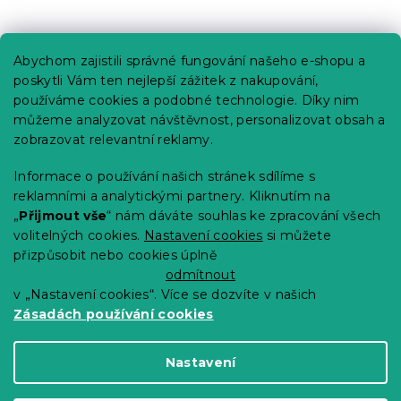
Praktické informace
Abychom zajistili správné fungování našeho e-shopu a
Kariéra
poskytli Vám ten nejlepší zážitek z nakupování,
používáme cookies a podobné technologie. Díky nim
Poptávky a B2B spolupráce
můžeme analyzovat návštěvnost, personalizovat obsah a
zobrazovat relevantní reklamy.
Proč se u nás registrovat?
Věrnostní program - Sleva až 10 %
Informace o používání našich stránek sdílíme s
reklamními a analytickými partnery. Kliknutím na
Návody
„
Přijmout vše
“ nám dáváte souhlas ke zpracování všech
Tabulky velikostí
volitelných cookies.
Nastavení cookies
si můžete
přizpůsobit nebo cookies úplně
Blog
odmítnout
v „Nastavení cookies“. Více se dozvíte v našich
Zásadách používání cookies
Vytvořil Shoptet Premium
Nastavení