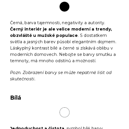
Černá, barva tajemnosti, negativity a autority.
Černý interiér je ale velice moderní a trendy,
obzvláště u mužské populace
. S dostatkem
světla a jasných barev působí elegantním dojmem.
Láskyplný kontrast bílé a černé si získává oblibu v
moderních domovech. Nebojte se barvy smutku a
temnoty, má mnoho odstínů a možností.
Pozn. Zobrazení barvy se může nepatrně lišit od
skutečnosti.
Bílá
Jednoduchost a čistota
, symbol bílé barvy.