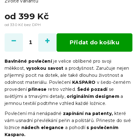
Zvolte variantu
od
399 Kč
od
330 Kč
bez DPH
Měrná
cena:
Přidat do košíku
Bavlněné povlečení
je velice oblíbené pro svoji
měkkost,
vysokou savost
a prodyšnost. Zaručuje nejen
příjemný pocit na dotek, ale také dlouhou životnost a
odolnost materiálu. Povlečení
KASPARO
v šedo-černém
provedení
přinese
retro vzhled.
Šedé pozadí
se
světlými a tmavými detaily,
originálním designem
a
jemnou textilií podtrhne vzhled každé ložnice.
Povlečení má nenápadné
zapínání na patenty,
které
vám usnadní převlékání peřin a polštářů. Přineste do své
ložnice
nádech elegance
a pohodlí
s povlečením
Kasparo.