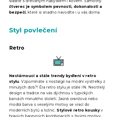
sladíte s dřevěným nábytkem i kovem. Samotný
čtverec je symbolem pevnosti, dokonalosti a
bezpečí
, které si snadno navodíte i u vás doma.
Styl povlečení
Retro
Nestárnoucí a stále trendy bydlení v retro
stylu
. Vzpomínáte s nostalgií na módní výstřelky z
minulých dob?! Éra retro stylu je stále IN. Neotřelý
design a tradice na vás dýchnou v typických
barvách minulého století. Jasně oranžová nebo
modrá barva s veselými motivy se vrací do
moderních bytů a ložnic.
Stylové retro kousky
v
hravých barevných kombinacích s živými motivy