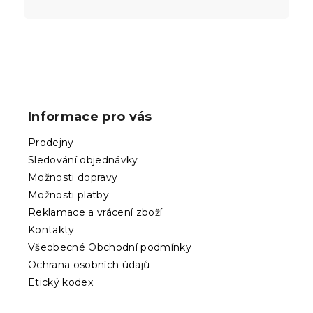
Z
á
p
Informace pro vás
a
t
Prodejny
í
Sledování objednávky
Možnosti dopravy
Možnosti platby
Reklamace a vrácení zboží
Kontakty
Všeobecné Obchodní podmínky
Ochrana osobních údajů
Etický kodex