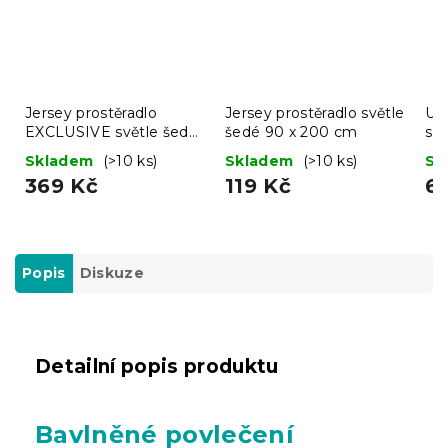
Jersey prostěradlo
Jersey prostěradlo světle
Ut
EXCLUSIVE světle šedé
šedé 90 x 200 cm
set
200 x 220 cm
Skladem
(>10 ks)
Skladem
(>10 ks)
Sk
369 Kč
119 Kč
6
Popis
Diskuze
Detailní popis produktu
Bavlněné povlečení