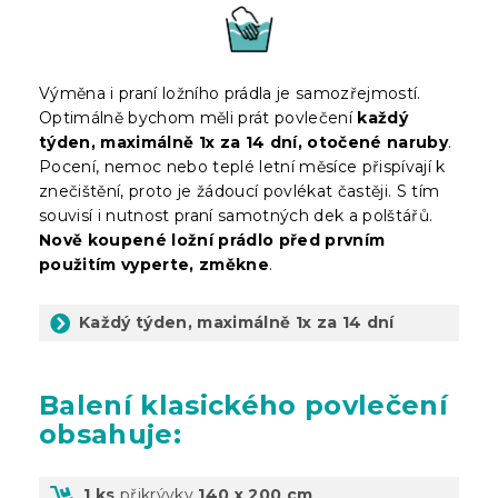
Výměna i praní ložního prádla je samozřejmostí.
Optimálně bychom měli prát povlečení
každý
týden, maximálně 1x za 14 dní, otočené naruby
.
Pocení, nemoc nebo teplé letní měsíce přispívají k
znečištění, proto je žádoucí povlékat častěji. S tím
souvisí i nutnost praní samotných dek a polštářů.
Nově koupené ložní prádlo před prvním
použitím vyperte, změkne
.
Každý týden, maximálně 1x za 14 dní
Balení
klasického povlečení
obsahuje:
1 ks
přikrývky
140 x 200 cm