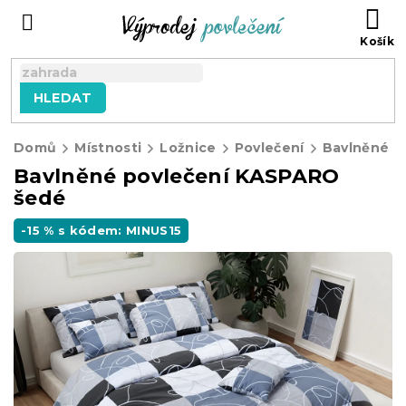
Přejít
NÁ
na
KO
obsah
HLEDAT
Domů
Místnosti
Ložnice
Povlečení
Bavlněné p
Bavlněné povlečení KASPARO
šedé
-15 % s kódem: MINUS15