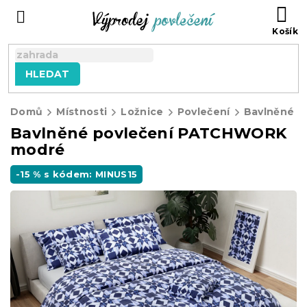
Přejít
NÁ
na
KO
obsah
HLEDAT
Domů
Místnosti
Ložnice
Povlečení
Bavlněné p
Bavlněné povlečení PATCHWORK
modré
-15 % s kódem: MINUS15