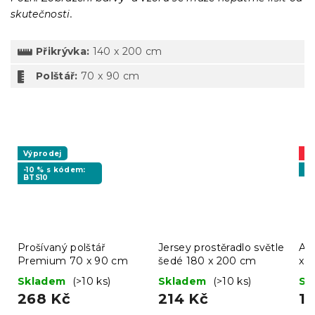
skutečnosti.
Přikrývka:
140 x 200 cm
Polštář:
70 x 90 cm
Výprodej
A
-10 % s kódem:
Vý
BTS10
Prošívaný polštář
Jersey prostěradlo světle
AK
Premium 70 x 90 cm
šedé 180 x 200 cm
x 2
Skladem
(>10 ks)
Skladem
(>10 ks)
Sk
268 Kč
214 Kč
1 