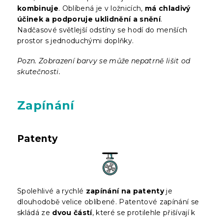
kombinuje
. Oblíbená je v ložnicích,
má chladivý
účinek a podporuje uklidnění a snění
.
Nadčasové světlejší odstíny se hodí do menších
prostor s jednoduchými doplňky.
Pozn. Zobrazení barvy se může nepatrně lišit od
skutečnosti.
Zapínání
Patenty
Spolehlivé a rychlé
zapínání na patenty
je
dlouhodobě velice oblíbené. Patentové zapínání se
skládá ze
dvou částí
, které se protilehle přišívají k