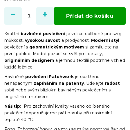
Měrná
cena:
Přidat do košíku
Kvalitní
bavlněné povlečení
je velice oblíbené pro svoji
měkkost,
vysokou savost
a prodyšnost.
Moderní styl
povlečení s
geometrickým motivem
si zamilujete na
první pohled. Modré pozadí se světlými detaily,
originálním designem
a jemnou textilií podtrhne vzhled
každé ložnice.
Bavlněné
povlečení Patchwork
je opatřeno
nenápadným
zapínáním na patenty
. Udělejte
radost
sobě nebo svým blízkým bavlněným povlečením s
originálním motivem.
Náš tip:
Pro zachování kvality vašeho oblíbeného
povlečení doporučujeme prát naruby při maximální
teplotě 40 °C.
Pozn. Zobrazení barvy a vzoru se může nepatrně lišit od