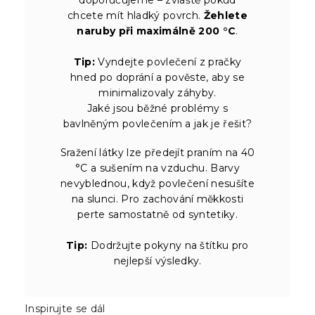
doporučujeme – zvláště pokud
chcete mít hladký povrch.
Žehlete
naruby při maximálně 200 °C
.
Tip:
Vyndejte povlečení z pračky
hned po doprání a pověste, aby se
minimalizovaly záhyby.
Jaké jsou běžné problémy s
bavlněným povlečením a jak je řešit?
Sražení látky lze předejít praním na 40
°C a sušením na vzduchu. Barvy
nevyblednou, když povlečení nesušíte
na slunci. Pro zachování měkkosti
perte samostatně od syntetiky.
Tip:
Dodržujte pokyny na štítku pro
nejlepší výsledky.
Inspirujte se dál