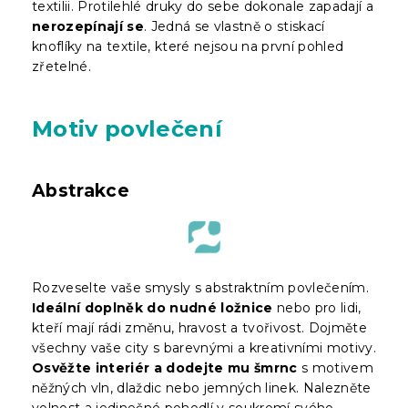
textilii. Protilehlé druky do sebe dokonale zapadají a
nerozepínají se
. Jedná se vlastně o stiskací
knoflíky na textile, které nejsou na první pohled
zřetelné.
Motiv povlečení
Abstrakce
Rozveselte vaše smysly s abstraktním povlečením.
Ideální doplněk do nudné ložnice
nebo pro lidi,
kteří mají rádi změnu, hravost a tvořivost. Dojměte
všechny vaše city s barevnými a kreativními motivy.
Osvěžte interiér a dodejte mu šmrnc
s motivem
něžných vln, dlaždic nebo jemných linek. Nalezněte