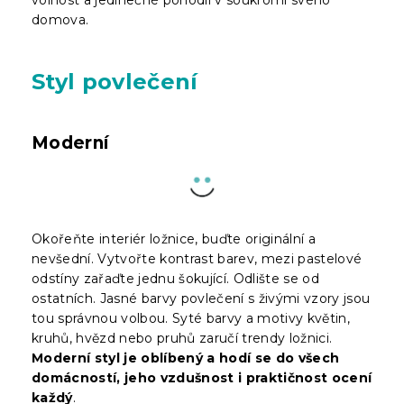
volnost a jedinečné pohodlí v soukromí svého
domova.
Styl povlečení
Moderní
Okořeňte interiér ložnice, buďte originální a
nevšední. Vytvořte kontrast barev, mezi pastelové
odstíny zařaďte jednu šokující. Odlište se od
ostatních. Jasné barvy povlečení s živými vzory jsou
tou správnou volbou. Syté barvy a motivy květin,
kruhů, hvězd nebo pruhů zaručí trendy ložnici.
Moderní styl je oblíbený a hodí se do všech
domácností, jeho vzdušnost i praktičnost ocení
každý
.