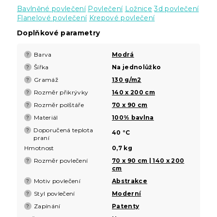
Bavlněné povlečení
Povlečení
Ložnice
3d povlečení
Flanelové povlečení
Krepové povlečení
Doplňkové parametry
Barva
Modrá
?
Šířka
Na jednolůžko
?
Gramáž
130 g/m2
?
Rozměr přikrývky
140 x 200 cm
?
Rozměr polštáře
70 x 90 cm
?
Materiál
100% bavlna
?
Doporučená teplota
?
40 °C
praní
Hmotnost
0,7 kg
Rozměr povlečení
70 x 90 cm | 140 x 200
?
cm
Motiv povlečení
Abstrakce
?
Styl povlečení
Moderní
?
Zapínání
Patenty
?