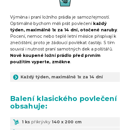
Výměna i praní ložního prádla je samozřejmostí.
Optimálně bychom měli prát povlečení
každý
týden, maximálně 1x za 14 dní, otočené naruby
.
Pocení, nemoc nebo teplé letní měsíce přispívají k
znečištění, proto je žádoucí povlékat častěji. S tím
souvisí i nutnost praní samotných dek a polštářů.
Nově koupené ložní prádlo před prvním
použitím vyperte, změkne
.
Každý týden, maximálně 1x za 14 dní
Balení
klasického povlečení
obsahuje:
1 ks
přikrývky
140 x 200 cm