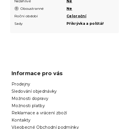
Nežehlivé
Ne
Oboustranné
Ne
?
Roční období
Celoroční
Sady
Přikrývka a polštář
Z
á
p
Informace pro vás
a
t
Prodejny
í
Sledování objednávky
Možnosti dopravy
Možnosti platby
Reklamace a vrácení zboží
Kontakty
Všeobecné Obchodní podmínky