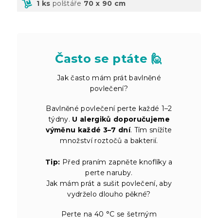
1 ks
polštáře
70 x 90 cm
Často se ptáte 🙋
Jak často mám prát bavlněné
povlečení?
Bavlněné povlečení perte každé 1–2
týdny.
U alergiků doporučujeme
výměnu každé 3–7 dní
. Tím snížíte
množství roztočů a bakterií.
Tip:
Před praním zapněte knoflíky a
perte naruby.
Jak mám prát a sušit povlečení, aby
vydrželo dlouho pěkné?
Perte na 40 °C se šetrným