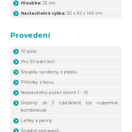
Hloubka:
25 cm
Nastavitelná výška:
50 x 92 x 140 cm
Provedení
10 polic
Pro 30 párů bot
Sloupky vyrobeny z plastu
Příčníky z kovu
Nastavitelný počet úrovní 1 - 10
Složený ze 3 částí,které lze vzájemně
kombinovat
Lehký a pevný
Snadné sestavení