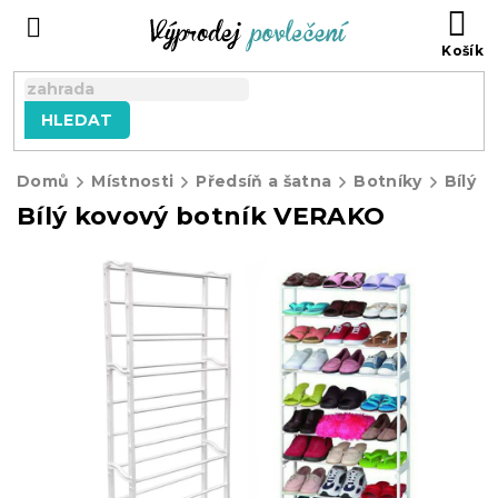
Přejít
NÁ
na
KO
obsah
HLEDAT
Domů
Místnosti
Předsíň a šatna
Botníky
Bílý 
Bílý kovový botník VERAKO