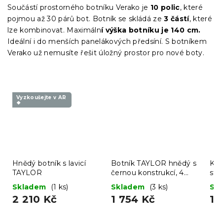
Součástí prostorného botníku Verako je
10 polic
, které
pojmou až 30 párů bot. Botník se skládá ze
3 částí
, které
lze kombinovat. Maximáln
í výška botníku je 140 cm.
Ideální i do menších panelákových předsíní. S botníkem
Verako už nemusíte řešit úložný prostor pro nové boty.
Vyzkoušejte v AR
❖
Hnědý botník s lavicí
Botník TAYLOR hnědý s
Ko
TAYLOR
černou konstrukcí, 4
st
police
če
Skladem
(1 ks)
Skladem
(3 ks)
Sk
2 210 Kč
1 754 Kč
1 