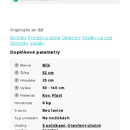
Inspirujte se dál
Botníky
Předsíň a šatna
Oblečení
Věšáky na zeď
Rohožky
Věšáky
Doplňkové parametry
Barva
Bílá
?
Šířka
52 cm
?
Hloubka
25 cm
?
Výška
50 - 140 cm
?
Materiál
Kov
,
Plast
?
Hmotnost
6 kg
S lavicí
Bez lavice
Typ umístění
Na nožičkách
Úložný
S poličkami
,
Otevřený úložný