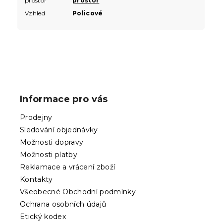
prostor
prostor
Vzhled
Policové
Z
á
p
Informace pro vás
a
t
Prodejny
í
Sledování objednávky
Možnosti dopravy
Možnosti platby
Reklamace a vrácení zboží
Kontakty
Všeobecné Obchodní podmínky
Ochrana osobních údajů
Etický kodex