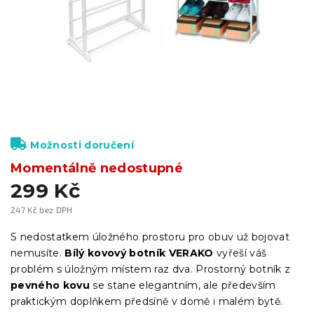
Možnosti doručení
Momentálně nedostupné
299 Kč
247 Kč bez DPH
Měrná
cena:
S nedostatkem úložného prostoru pro obuv už bojovat
nemusíte.
Bílý
kovový botník VERAKO
vyřeší váš
problém s úložným místem raz dva. Prostorný botník z
pevného kovu
se stane elegantním, ale především
praktickým doplňkem předsíně v domě i malém bytě.