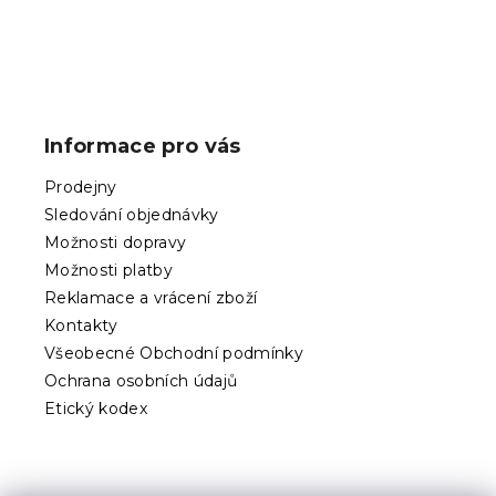
Z
á
p
Informace pro vás
a
t
Prodejny
í
Sledování objednávky
Možnosti dopravy
Možnosti platby
Reklamace a vrácení zboží
Kontakty
Všeobecné Obchodní podmínky
Ochrana osobních údajů
Etický kodex