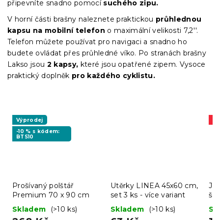
připevníte snadno pomocí
suchého zipu.
V horní části brašny naleznete praktickou
průhlednou
kapsu na mobilní telefon
o maximální velikosti 7,2''.
Telefon můžete používat pro navigaci a snadno ho
budete ovládat přes průhledné víko. Po stranách brašny
Lakso jsou
2 kapsy,
které jsou opatřené zipem. Vysoce
praktický doplněk
pro každého cyklistu.
Výprodej
A
-10 % s kódem:
BTS10
Prošívaný polštář
Utěrky LINEA 45x60 cm,
Jer
Premium 70 x 90 cm
set 3 ks - více variant
še
Skladem
(>10 ks)
Skladem
(>10 ks)
Sk