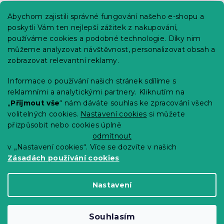
Praktické informace
Abychom zajistili správné fungování našeho e-shopu a
Kariéra
poskytli Vám ten nejlepší zážitek z nakupování,
používáme cookies a podobné technologie. Díky nim
Poptávky a B2B spolupráce
můžeme analyzovat návštěvnost, personalizovat obsah a
Proč se u nás registrovat?
zobrazovat relevantní reklamy.
Věrnostní program - Sleva až 10 %
Informace o používání našich stránek sdílíme s
reklamními a analytickými partnery. Kliknutím na
Návody
„
Přijmout vše
“ nám dáváte souhlas ke zpracování všech
Tabulky velikostí
volitelných cookies.
Nastavení cookies
si můžete
přizpůsobit nebo cookies úplně
Blog
odmítnout
v „Nastavení cookies“. Více se dozvíte v našich
Zásadách používání cookies
Vytvořil Shoptet Premium
Nastavení
Copyright 2026
Výprodej povlečení
. Všechna
Souhlasím
práva vyhrazena.
Upravit nastavení cookies