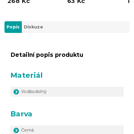
268 Kč
63 Kč
11
Popis
Diskuze
Detailní popis produktu
Materiál
Voděodolný
Barva
Černá