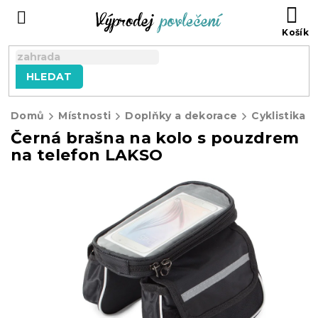
Přejít
NÁ
na
KO
obsah
HLEDAT
Domů
Místnosti
Doplňky a dekorace
Cyklistika
Černá brašna na kolo s pouzdrem
na telefon LAKSO