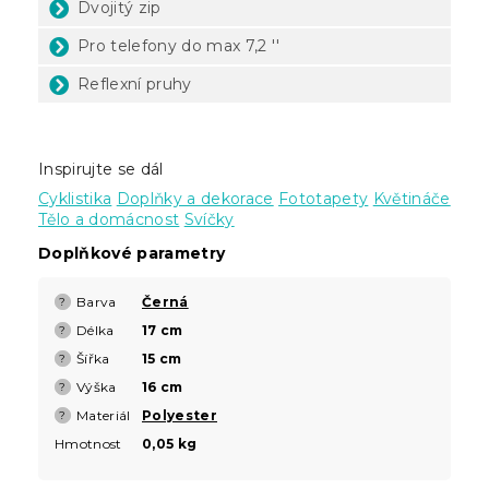
Dvojitý zip
Pro telefony do max
7,2 ''
Reflexní pruhy
Inspirujte se dál
Cyklistika
Doplňky a dekorace
Fototapety
Květináče
Tělo a domácnost
Svíčky
Doplňkové parametry
Barva
Černá
?
Délka
17 cm
?
Šířka
15 cm
?
Výška
16 cm
?
Materiál
Polyester
?
Hmotnost
0,05 kg