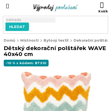
Přejít
NÁ
na
KO
obsah
HLEDAT
Domů
Místnosti
Bytový textil
Dekorační polštářk
Dětský dekorační polštářek WAVE
40x40 cm
-10 % s kódem: BTS10