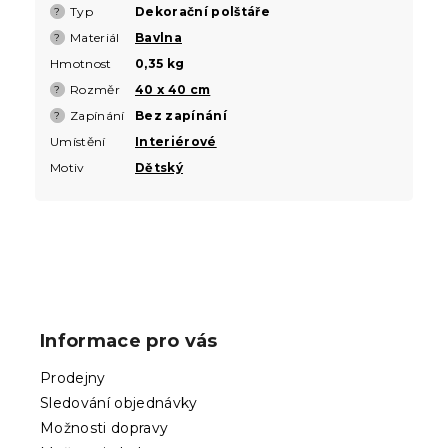
Typ
Dekorační polštáře
?
Materiál
Bavlna
?
Hmotnost
0,35 kg
Rozměr
40 x 40 cm
?
Zapínání
Bez zapínání
?
Umístění
Interiérové
Motiv
Dětský
Z
á
p
Informace pro vás
a
t
Prodejny
í
Sledování objednávky
Možnosti dopravy