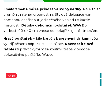
I malá změna může přinést velké výsledky
. Naučte se
proměnit interiér drobnostmi. Stylové dekorace vám
pomohou dosáhnout jedinečného vzhledu v každé
místnosti.
Dětský dekorační polštářek WAVE
o
velikosti 40 x 40 cm vnese do pokojíčku jarní atmosféru.
Hravý polštářek
v bílé barvě s
barevnými vlnkami
děti
využijí během odpočinku i hraní her.
Rozveselte své
ratolesti
praktickými maličkostmi, třeba v podobě
dekoračního polštářku Wave.
Akce
Vý
-1
BT