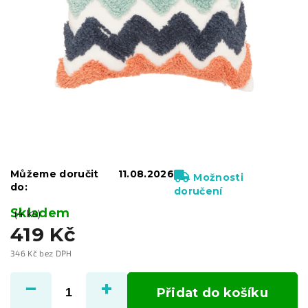
Můžeme doručit
11.08.2026
Možnosti
do:
doručení
Skladem
(4 ks)
419 Kč
346 Kč bez DPH
Měrná
cena:
Přidat do košíku