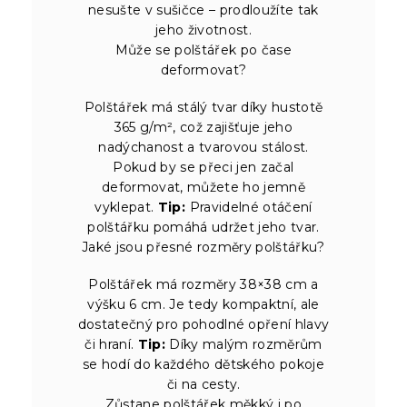
nesušte v sušičce – prodloužíte tak
jeho životnost.
Může se polštářek po čase
deformovat?
Polštářek má stálý tvar díky hustotě
365 g/m², což zajišťuje jeho
nadýchanost a tvarovou stálost.
Pokud by se přeci jen začal
deformovat, můžete ho jemně
vyklepat.
Tip:
Pravidelné otáčení
polštářku pomáhá udržet jeho tvar.
Jaké jsou přesné rozměry polštářku?
Polštářek má rozměry 38×38 cm a
výšku 6 cm. Je tedy kompaktní, ale
dostatečný pro pohodlné opření hlavy
či hraní.
Tip:
Díky malým rozměrům
se hodí do každého dětského pokoje
či na cesty.
Zůstane polštářek měkký i po