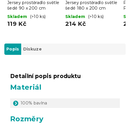
Jersey prostěradlo světle
Jersey prostěradlo světle
Pro
šedé 90 x 200 cm
šedé 180 x 200 cm
Pr
Skladem
(>10 ks)
Skladem
(>10 ks)
Sk
119 Kč
214 Kč
2
Popis
Diskuze
Detailní popis produktu
Materiál
100% bavlna
Rozměry