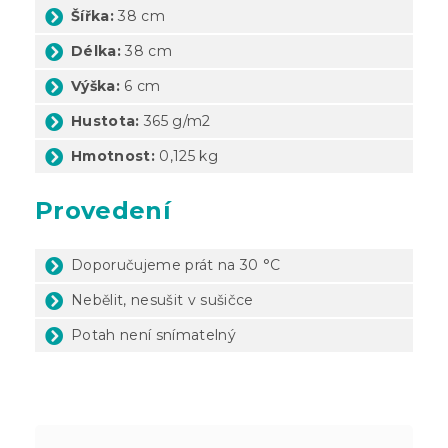
Šířka:
38 cm
Délka:
38 cm
Výška:
6 cm
Hustota:
365 g/m2
Hmotnost:
0,125 kg
Provedení
Doporučujeme prát na 30 °C
Nebělit, nesušit v sušičce
Potah není snímatelný