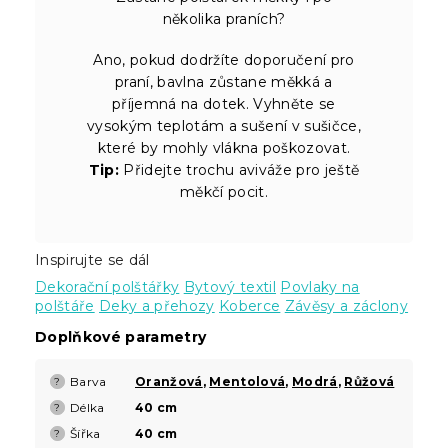
několika praních?
Ano, pokud dodržíte doporučení pro
praní, bavlna zůstane měkká a
příjemná na dotek. Vyhněte se
vysokým teplotám a sušení v sušičce,
které by mohly vlákna poškozovat.
Tip:
Přidejte trochu aviváže pro ještě
měkčí pocit.
Inspirujte se dál
Dekorační polštářky
Bytový textil
Povlaky na
polštáře
Deky a přehozy
Koberce
Závěsy a záclony
Doplňkové parametry
Barva
Oranžová
,
Mentolová
,
Modrá
,
Růžová
?
Délka
40 cm
?
Šířka
40 cm
?