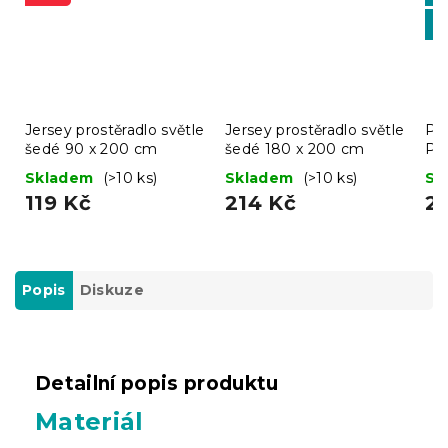
-1
BT
Jersey prostěradlo světle
Jersey prostěradlo světle
Pro
šedé 90 x 200 cm
šedé 180 x 200 cm
Pr
Skladem
(>10 ks)
Skladem
(>10 ks)
Sk
119 Kč
214 Kč
2
Popis
Diskuze
Detailní popis produktu
Materiál