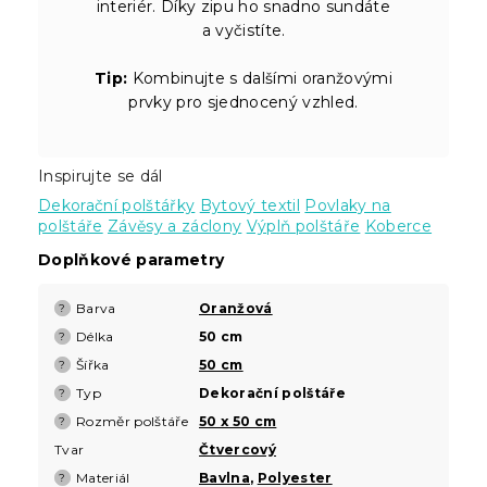
interiér. Díky zipu ho snadno sundáte
a vyčistíte.
Tip:
Kombinujte s dalšími oranžovými
prvky pro sjednocený vzhled.
Inspirujte se dál
Dekorační polštářky
Bytový textil
Povlaky na
polštáře
Závěsy a záclony
Výplň polštáře
Koberce
Doplňkové parametry
Barva
Oranžová
?
Délka
50 cm
?
Šířka
50 cm
?
Typ
Dekorační polštáře
?
Rozměr polštáře
50 x 50 cm
?
Tvar
Čtvercový
Materiál
Bavlna
,
Polyester
?