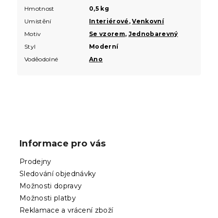
Hmotnost
0,5 kg
Umístění
Interiérové
,
Venkovní
Motiv
Se vzorem
,
Jednobarevný
Styl
Moderní
Voděodolné
Ano
Z
á
p
Informace pro vás
a
t
Prodejny
í
Sledování objednávky
Možnosti dopravy
Možnosti platby
Reklamace a vrácení zboží