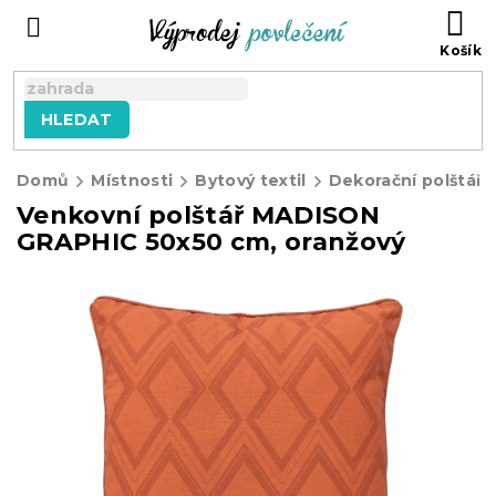
Přejít
NÁ
na
KO
obsah
HLEDAT
Domů
Místnosti
Bytový textil
Dekorační polštářk
Venkovní polštář MADISON
GRAPHIC 50x50 cm, oranžový