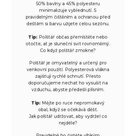
50% bavlny a 45% polyesteru
minimalizuje vyblednutí. S
pravidelným čištěním a ochranou před
deštěm si barvu užijete celou sezónu.
Tip:
Polštář občas přemístěte nebo
otočte, ať je sluneční svit rovnoměrný.
Co když polštář zmokne?
Polštář je omyvatelný a určený pro
venkovní použití. Polyesterová vlákna
zajišťují rychlé schnutí. Přesto
doporučujeme nechat ho vysušit na
vzduchu, abyste předešli plísním.
Tip:
Mějte po ruce nepromokavý
obal, když se očekává déšť.
Jak polštář udržovat, aby vydržel co
nejdéle?
Pravidelně ho čistěte vlhkým