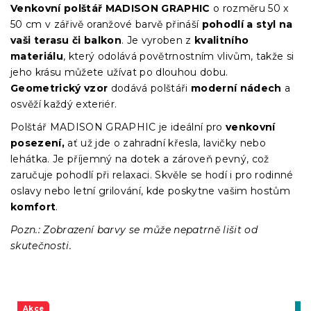
Venkovní polštář MADISON GRAPHIC
o rozměru 50 x
50 cm v zářivě oranžové barvě přináší
pohodlí a styl na
vaši terasu či balkon
. Je vyroben z
kvalitního
materiálu
, který odolává povětrnostním vlivům, takže si
jeho krásu můžete užívat po dlouhou dobu.
Geometrický vzor
dodává polštáři
moderní nádech
a
osvěží každý exteriér.
Polštář MADISON GRAPHIC je ideální pro
venkovní
posezení,
ať už jde o zahradní křesla, lavičky nebo
lehátka. Je příjemný na dotek a zároveň pevný, což
zaručuje pohodlí při relaxaci. Skvěle se hodí i pro rodinné
oslavy nebo letní grilování, kde poskytne vašim hostům
komfort
.
Pozn.: Zobrazení barvy se může nepatrně lišit od
skutečnosti.
Akce
Vý