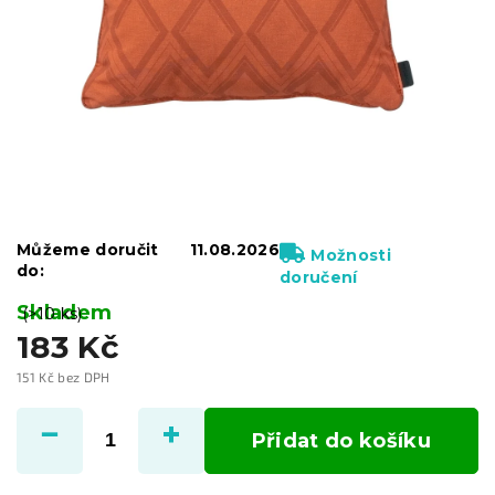
Můžeme doručit
11.08.2026
Možnosti
do:
doručení
Skladem
(>10 ks)
183 Kč
151 Kč bez DPH
Měrná
cena:
Přidat do košíku