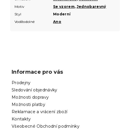
Motiv
Se vzorem
,
Jednobarevný
Styl
Moderní
Voděodolné
Ano
Z
á
p
Informace pro vás
a
t
Prodejny
í
Sledování objednávky
Možnosti dopravy
Možnosti platby
Reklamace a vrácení zboží
Kontakty
Všeobecné Obchodní podmínky