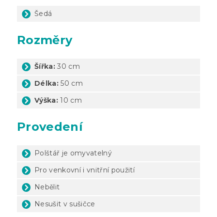
Šedá
Rozměry
Šířka:
30 cm
Délka:
50 cm
Výška:
10 cm
Provedení
Polštář je omyvatelný
Pro venkovní i vnitřní použití
Nebělit
Nesušit v sušičce