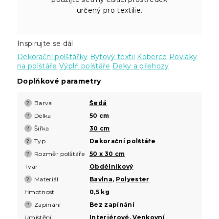
určený pro textilie.
Inspirujte se dál
Dekorační polštářky
Bytový textil
Koberce
Povlaky
na polštáře
Výplň polštáře
Deky a přehozy
Doplňkové parametry
Barva
Šedá
?
Délka
50 cm
?
Šířka
30 cm
?
Typ
Dekorační polštáře
?
Rozměr polštáře
50 x 30 cm
?
Tvar
Obdélníkový
Materiál
Bavlna
,
Polyester
?
Hmotnost
0,5 kg
Zapínání
Bez zapínání
?
Umístění
Interiérové
,
Venkovní