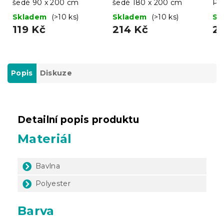
šedé 90 x 200 cm
šedé 180 x 200 cm
Pr
Skladem
(>10 ks)
Skladem
(>10 ks)
Sk
119 Kč
214 Kč
2
Popis
Diskuze
Detailní popis produktu
Materiál
Bavlna
Polyester
Barva