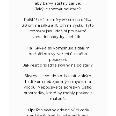
aby barvy zůstaly zářivé.
Jaký je rozměr polštáře?
Polštář má rozměry 50 cm na délku,
30 cm na šířku a 10 cm na výšku. Tyto
rozměry jsou ideální pro běžné
zahradní nábytky a lehátka.
Tip:
Skvěle se kombinuje s dalšími
polštáři pro vytvoření útulného
posezení.
Jak řešit případné skvrny na polštáři?
Skvrny lze snadno odstranit vlhkým
hadříkem nebo jemným mýdlem a
vodou. Nepoužívejte agresivní čistící
prostředky, které by mohly poškodit
materiál.
Tip:
Pro skvrny odolné vůči vodě
použijte šetrný čisticí prostředek