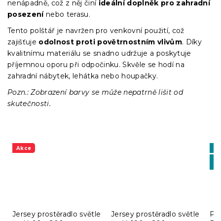
nenápadně, což z něj činí
ideální doplněk pro zahradní
posezení
nebo terasu.
Tento polštář je navržen pro venkovní použití, což
zajišťuje
odolnost proti povětrnostním vlivům
. Díky
kvalitnímu materiálu se snadno udržuje a poskytuje
příjemnou oporu při odpočinku. Skvěle se hodí na
zahradní nábytek, lehátka nebo houpačky.
Pozn.: Zobrazení barvy se může nepatrně lišit od
skutečnosti.
Akce
Vý
-1
BT
Jersey prostěradlo světle
Jersey prostěradlo světle
Pro