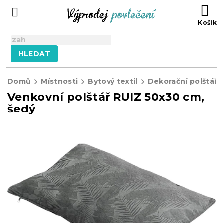
Přejít
NÁ
na
KO
obsah
HLEDAT
Domů
Místnosti
Bytový textil
Dekorační polštářk
Venkovní polštář RUIZ 50x30 cm,
šedý