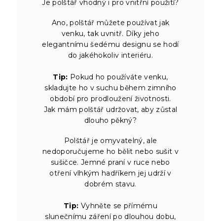
Je polštář vhodný i pro vnitřní použití?
Ano, polštář můžete používat jak
venku, tak uvnitř. Díky jeho
elegantnímu šedému designu se hodí
do jakéhokoliv interiéru.
Tip:
Pokud ho používáte venku,
skladujte ho v suchu během zimního
období pro prodloužení životnosti.
Jak mám polštář udržovat, aby zůstal
dlouho pěkný?
Polštář je omyvatelný, ale
nedoporučujeme ho bělit nebo sušit v
sušičce. Jemné praní v ruce nebo
otření vlhkým hadříkem jej udrží v
dobrém stavu.
Tip:
Vyhněte se přímému
slunečnímu záření po dlouhou dobu,