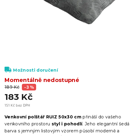
Možnosti doručení
Momentálně nedostupné
189 Kč
–3 %
183 Kč
151 Kč bez DPH
Měrná
cena:
Venkovní polštář RUIZ 50x30 cm
přináší do vašeho
venkovního prostoru
styl i pohodlí
. Jeho elegantní šedá
barva s jemným listovým vzorem působí moderně a