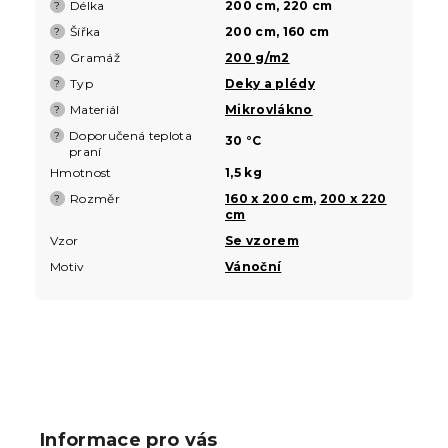
Délka
200 cm, 220 cm
?
Šířka
200 cm, 160 cm
?
Gramáž
200 g/m2
?
Typ
Deky a plédy
?
Materiál
Mikrovlákno
?
Doporučená teplota
?
30 °C
praní
Hmotnost
1,5 kg
Rozměr
160 x 200 cm
,
200 x 220
?
cm
Vzor
Se vzorem
Motiv
Vánoční
Z
á
p
Informace pro vás