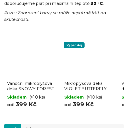
doporučujeme prát při maximální teplotě
30 °C
.
Pozn.: Zobrazení barvy se může nepatrně lišit od
skutečnosti.
Výprodej
Vánoční mikroplyšová
Mikroplyšová deka
Vá
deka SNOWY FOREST
VIOLET BUTTERFLY
de
šedá
tmavě modrá
še
Skladem
(>10 ks)
Skladem
(>10 ks)
Sk
399 Kč
399 Kč
od
od
o