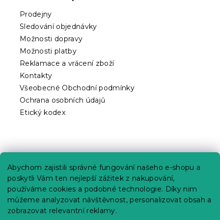
a
t
Prodejny
í
Sledování objednávky
Možnosti dopravy
Možnosti platby
Reklamace a vrácení zboží
Kontakty
Všeobecné Obchodní podmínky
Ochrana osobních údajů
Etický kodex
Praktické informace
Abychom zajistili správné fungování našeho e-shopu a
Kariéra
poskytli Vám ten nejlepší zážitek z nakupování,
používáme cookies a podobné technologie. Díky nim
Poptávky a B2B spolupráce
můžeme analyzovat návštěvnost, personalizovat obsah a
Proč se u nás registrovat?
zobrazovat relevantní reklamy.