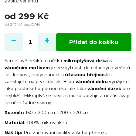
Zvolte variantu
od
299 Kč
od
247 Kč
bez DPH
Měrná
cena:
Přidat do košíku
Sametově hebká a měkká
mikroplyšová deka
s
vánočním motivem
je nezbytností do chladných večerů.
Její lehkost, nadýchanost a
úžasnou hřejivost
si
zamilujete na první dotek. Bílou
vánoční deku
využijete
jako praktického pomocníka, ale také
vánoční dárek
pro
nejbližší. Mikroplyš se navíc snadno udržuje a nezůstávají
na něm žádné skvrny.
Rozměr:
160 x 200 cm | 200 x 220 cm
Materiál:
100% mikrovlákno
Náš tip:
Pro zachování kvality vašeho přehozu