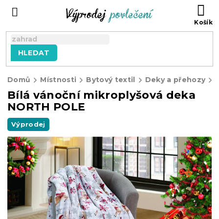
Přejít
NÁ
na
KO
obsah
HLEDAT
Domů
Místnosti
Bytový textil
Deky a přehozy
Bílá vánoční mikroplyšová deka
NORTH POLE
Výprodej