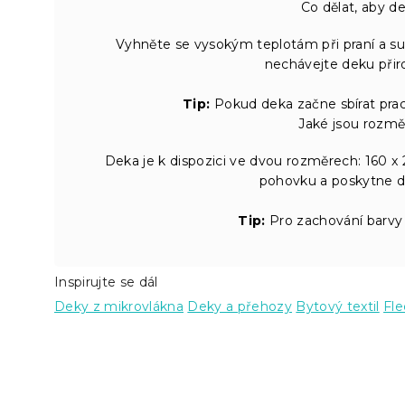
Co dělat, aby d
Vyhněte se vysokým teplotám při praní a suš
nechávejte deku při
Tip:
Pokud deka začne sbírat prach
Jaké jsou rozmě
Deka je k dispozici ve dvou rozměrech: 160 x 
pohovku a poskytne do
Tip:
Pro zachování barvy
Inspirujte se dál
Deky z mikrovlákna
Deky a přehozy
Bytový textil
Fl
Z