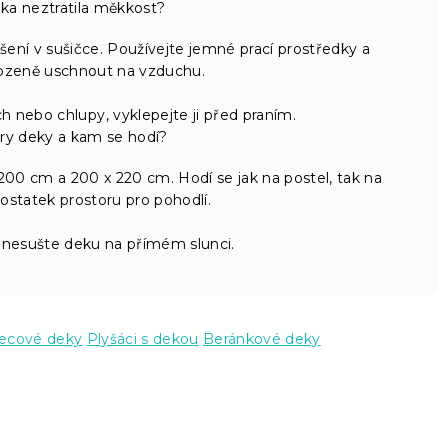
eka neztratila měkkost?
ení v sušičce. Používejte jemné prací prostředky a
rozeně uschnout na vzduchu.
 nebo chlupy, vyklepejte ji před praním.
ry deky a kam se hodí?
200 cm a 200 x 220 cm. Hodí se jak na postel, tak na
statek prostoru pro pohodlí.
 nesušte deku na přímém slunci.
eecové deky
Plyšáci s dekou
Beránkové deky