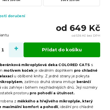
160 x 200 cm
200 x 220 cm
sti doručení
od
649 Kč
iantu
od
536 Kč
bez DPH
Měrn
cena:
Přidat do košíku
beránková mikroplyšová deka COLORED CATS
s
ým
motivem koček
je ideálním doplňkem
pro chladné
relaxaci
u oblíbené knihy. Z jedné strany je pokryta
mikroplyšem
, zatímco druhá strana imituje
beránčí
rá vás zahřeje i během nejchladnějších dnů. Její rozměry
dostatek prostoru
pro pohodlí a útulnost.
yrobena z
měkkého a hřejivého mikroplyše, který
e maximální komfort a pohodlí
, ideální pro chladné