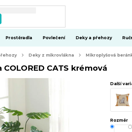
Prostěradla
Povlečení
Deky a přehozy
Ruč
přehozy
Deky z mikrovlákna
ka COLORED CATS krémová
Další vari
Rozměr