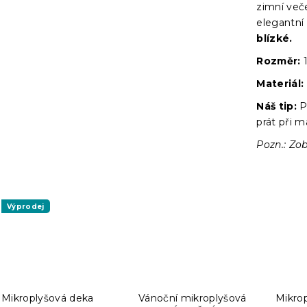
zimní veče
elegantní
blízké.
Rozměr:
1
Materiál:
Náš tip:
P
prát při m
Pozn.: Zob
Výprodej
Mikroplyšová deka
Vánoční mikroplyšová
Mikro