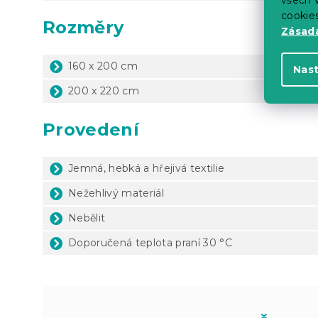
cookie
Rozměry
Zásadá
160 x 200 cm
Nas
200 x 220 cm
Provedení
Jemná, hebká a hřejivá textilie
Nežehlivý materiál
Nebělit
Doporučená teplota praní 30 °C