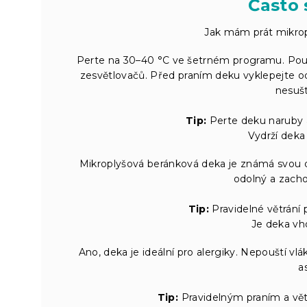
Často 
Jak mám prát mikro
Perte na 30–40 °C ve šetrném programu. Použi
zesvětlovačů. Před praním deku vyklepejte od
nesušt
Tip:
Perte deku naruby a
Vydrží deka
Mikroplyšová beránková deka je známá svou dl
odolný a zachov
Tip:
Pravidelné větrání p
Je deka vh
Ano, deka je ideální pro alergiky. Nepouští vl
a
Tip:
Pravidelným praním a vět