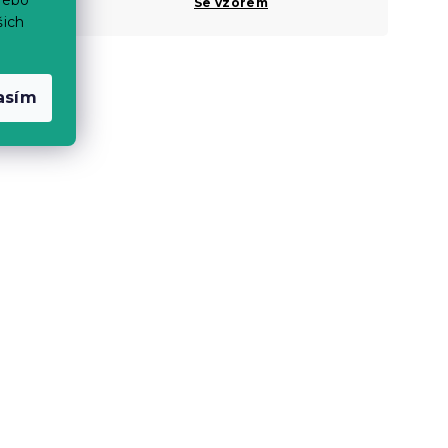
Vzor
Se vzorem
šich
asím