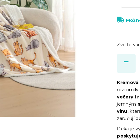
Možno
Zvolte var
Krémová 
roztomil
večery i 
jemným
vlnu
, kte
zaručují 
Deka je v
poskytuj