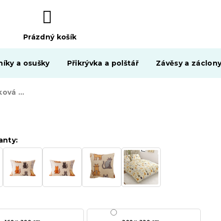
Prázdný košík
NÁKUPNÍ
KOŠÍK
níky a osušky
Přikrývka a polštář
Závěsy a záclon
Mikroplyšová beránková deka COLORED CATS krémová
anty: