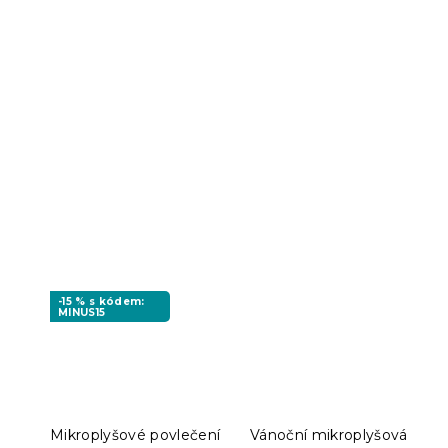
-15 % s kódem:
MINUS15
Mikroplyšové povlečení
Vánoční mikroplyšová