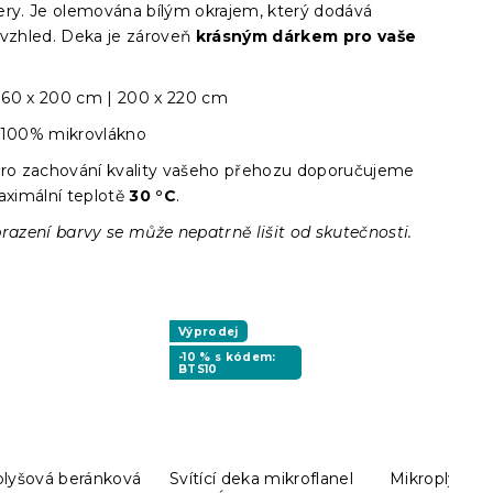
ry. Je
olemována bílým okrajem, který dodává
 vzhled. Deka je zároveň
krásným dárkem pro vaše
60 x 200 cm | 200 x 220 cm
100% mikrovlákno
ro zachování kvality vašeho přehozu doporučujeme
aximální teplotě
30 °C
.
razení barvy se může nepatrně lišit od skutečnosti.
Výprodej
-10 % s kódem:
BTS10
plyšová beránková
Svítící deka mikroflanel
Mikroplyšov