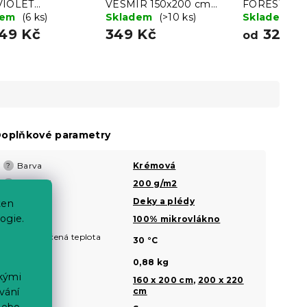
VIOLET
VESMÍR 150x200 cm
FOREST ANI
ERFLY tmavě
dem
(6 ks)
modrá
Skladem
(>10 ks)
vínová
Skladem
(>
á
49 Kč
349 Kč
329 K
od
oplňkové parametry
Barva
Krémová
?
Gramáž
200 g/m2
?
Typ
Deky a plédy
?
ten
ogie.
Materiál
100% mikrovlákno
?
Doporučená teplota
?
30 °C
praní
Hmotnost
0,88 kg
ckými
Rozměr
160 x 200 cm
,
200 x 220
?
vání
cm
nebo