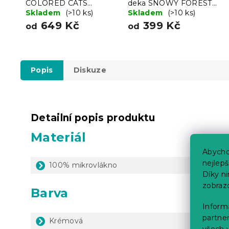
COLORED CATS
deka SNOWY FOREST
krémové
Skladem
(>10 ks)
šedá
Skladem
(>10 ks)
649 Kč
399 Kč
od
od
Popis
Diskuze
Detailní popis produktu
Materiál
Abycho
nejlep
100% mikrovlákno
Díky n
zobraz
Barva
Informa
partner
Krémová
všech v