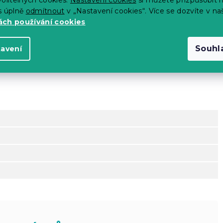
s úplně
odmítnout
v „Nastavení cookies“. Více se dozvíte v na
ch používání cookies
Souhl
tavení