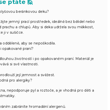
se ptáte 🙋
plyšovou beránkovou deku?
jte jemný prací prostředek, ideálně bez bělidel nebo
 prachu a chlupů. Aby si deka udržela svou měkkost,
e ji v sušičce.
 odděleně, aby se nepoškodila.
 i opakované praní?
ouhou životností i po opakovaném praní. Materiál je
ává si své vlastnosti.
rodlouží její jemnost a svěžest.
odná pro alergiky?
ákna, nepodporuje pyl a roztoče, a je vhodná pro děti a
stmatiky.
ráním zabráníte hromadění alergenů.