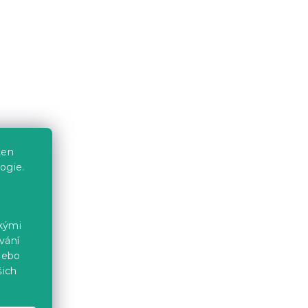
ten
ogie.
ckými
vání
nebo
šich