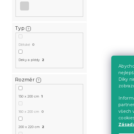
Typ
?
Dětské
0
Deky a plédy
2
Abycho
nejlep
Díky n
Rozměr
?
zobraz
150 x 200 cm
1
Informa
partner
všech v
160 x 200 cm
0
cookie
Zásadá
200 x 220 cm
2