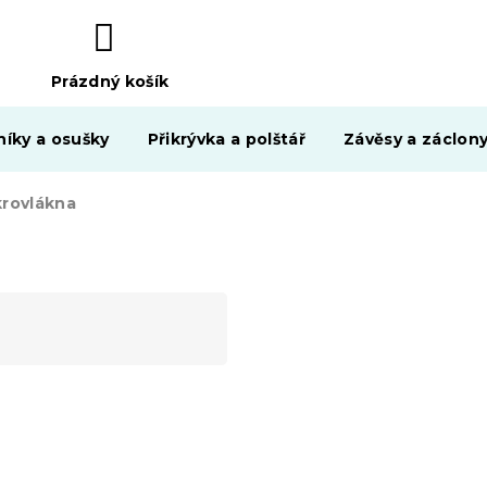
Prázdný košík
NÁKUPNÍ
KOŠÍK
níky a osušky
Přikrývka a polštář
Závěsy a záclon
krovlákna