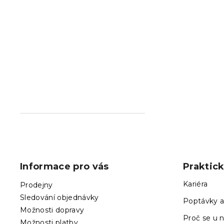
Z
á
p
Informace pro vás
Praktic
a
t
Kariéra
Prodejny
í
Sledování objednávky
Poptávky a
Možnosti dopravy
Proč se u n
Možnosti platby