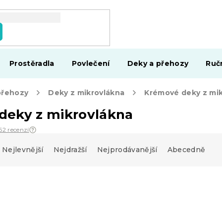
Prostěradla
Povlečení
Deky a přehozy
Ruč
přehozy
Deky z mikrovlákna
Krémové deky z mi
deky z mikrovlákna
62 recenzí
Nejlevnější
Nejdražší
Nejprodávanější
Abecedně