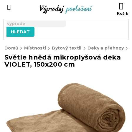
Přejít
NÁ
na
KO
obsah
HLEDAT
Domů
Místnosti
Bytový textil
Deky a přehozy
Světle hnědá mikroplyšová deka
VIOLET, 150x200 cm