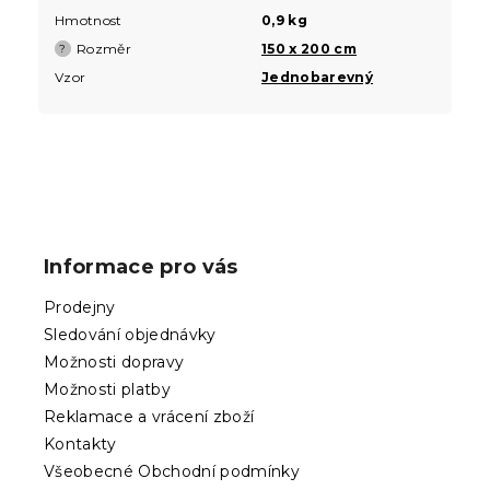
Hmotnost
0,9 kg
Rozměr
150 x 200 cm
?
Vzor
Jednobarevný
Z
á
p
Informace pro vás
a
t
Prodejny
í
Sledování objednávky
Možnosti dopravy
Možnosti platby
Reklamace a vrácení zboží
Kontakty
Všeobecné Obchodní podmínky