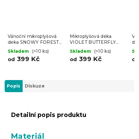
Vánoční mikroplyšová
Mikroplyšová deka
Vá
deka SNOWY FOREST
VIOLET BUTTERFLY
de
šedá
tmavě modrá
še
Skladem
(>10 ks)
Skladem
(>10 ks)
Sk
399 Kč
399 Kč
od
od
o
Popis
Diskuze
Detailní popis produktu
Materiál