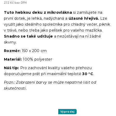
272 Kč bez DPH
Měrná
cena:
Tuto hebkou deku z mikrovlákna
si zamilujete na
první dotek, je lehká, nadýchaná a
úžasně hřejivá.
Lze
využít jako ideálního společníka pro chladný večer, piknik
v trávě, nebo třeba jako pelíšek pro vašeho mazlíčka.
Snadno se také udržuje
a nezůstávají na ní žádné
skvrny.
Rozměr:
150 x 200 cm
Materiál:
100% polyester
Náš tip:
Pro zachování kvality vašeho přehozu
doporučujeme prát při maximální teplotě
30 °C
.
Pozn.: Zobrazení barvy se může nepatrně lišit od
skutečnosti.
Výprodej