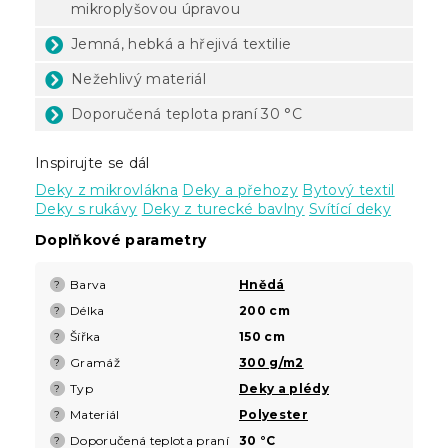
mikroplyšovou úpravou
Jemná, hebká a hřejivá textilie
Nežehlivý materiál
Doporučená teplota praní 30 °C
Inspirujte se dál
Deky z mikrovlákna
Deky a přehozy
Bytový textil
Deky s rukávy
Deky z turecké bavlny
Svítící deky
Doplňkové parametry
Barva
Hnědá
?
Délka
200 cm
?
Šířka
150 cm
?
Gramáž
300 g/m2
?
Typ
Deky a plédy
?
Materiál
Polyester
?
Doporučená teplota praní
30 °C
?