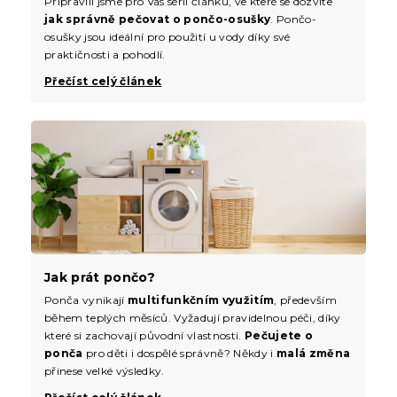
Připravili jsme pro Vás sérii článků, ve které se dozvíte
jak správně pečovat o pončo-osušky
. Pončo-
osušky jsou ideální pro použití u vody díky své
praktičnosti a pohodlí.
Přečíst celý článek
Jak prát pončo?
Ponča vynikají
multifunkčním využitím
, především
během teplých měsíců. Vyžadují pravidelnou péči, díky
které si zachovají původní vlastnosti.
Pečujete o
ponča
pro děti i dospělé správně? Někdy i
malá změna
přinese velké výsledky.