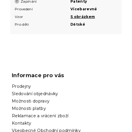
Zapínání
Patenty
?
Provedení
Vícebarevné
Vzor
S obrázkem
Pro děti
Dětské
Z
á
p
Informace pro vás
a
t
Prodejny
í
Sledování objednávky
Možnosti dopravy
Možnosti platby
Reklamace a vrácení zboží
Kontakty
Všeobecné Obchodní podmínky