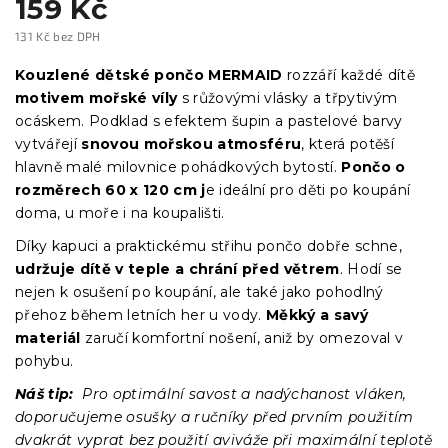
159 Kč
131 Kč bez DPH
Měrná
cena:
Kouzlené dětské pončo MERMAID
rozzáří každé dítě
motivem mořské víly
s růžovými vlásky a třpytivým
ocáskem. Podklad s efektem šupin a pastelové barvy
vytvářejí
snovou mořskou atmosféru
, která potěší
hlavně malé milovnice pohádkových bytostí.
Pončo o
rozměrech 60 x 120 cm j
e ideální pro děti po koupání
doma, u moře i na koupališti.
Díky kapuci a praktickému střihu pončo dobře schne,
udržuje dítě v teple a chrání před větrem
. Hodí se
nejen k osušení po koupání, ale také jako pohodlný
přehoz během letních her u vody.
Měkký a savý
materiál
zaručí komfortní nošení, aniž by omezoval v
pohybu.
Náš tip:
Pro optimální savost a nadýchanost vláken,
doporučujeme osušky a ručníky před prvním použitím
dvakrát vyprat bez použití aviváže při maximální teplotě