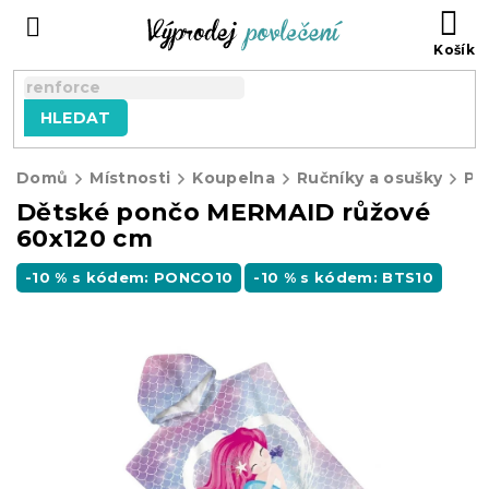
Přejít
NÁ
na
KO
obsah
HLEDAT
Domů
Místnosti
Koupelna
Ručníky a osušky
Po
Dětské pončo MERMAID růžové
60x120 cm
-10 % s kódem: PONCO10
-10 % s kódem: BTS10