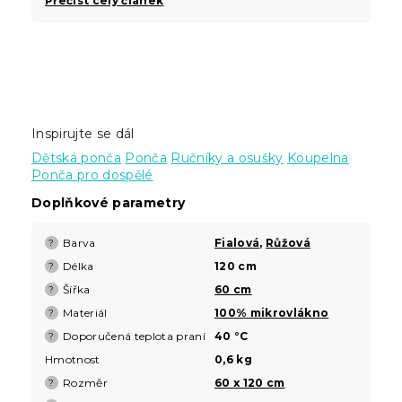
Přečíst celý článek
Inspirujte se dál
Dětská ponča
Ponča
Ručníky a osušky
Koupelna
Ponča pro dospělé
Doplňkové parametry
Barva
Fialová
,
Růžová
?
Délka
120 cm
?
Šířka
60 cm
?
Materiál
100% mikrovlákno
?
Doporučená teplota praní
40 °C
?
Hmotnost
0,6 kg
Rozměr
60 x 120 cm
?