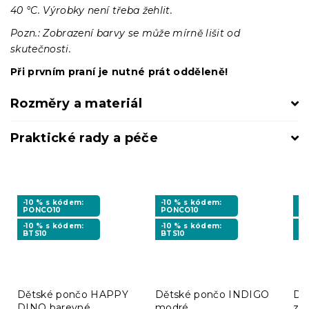
40 °C. Výrobky není třeba žehlit.
Pozn.: Zobrazení barvy se může mírně lišit od
skutečnosti.
Při prvním praní je nutné prát odděleně!
Rozměry a materiál
Praktické rady a péče
-10 % s kódem:
-10 % s kódem:
-1
PONCO10
PONCO10
P
-10 % s kódem:
-10 % s kódem:
-1
BTS10
BTS10
BT
Dětské pončo HAPPY
Dětské pončo INDIGO
Dě
DINO barevné
modré
ze