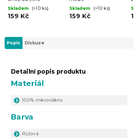
Skladem
(>10 ks)
Skladem
(>10 ks)
Sk
159 Kč
159 Kč
15
Popis
Diskuze
Detailní popis produktu
Materiál
100% mikrovlákno
Barva
Růžová