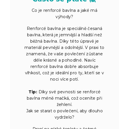
Co je renforcé bavlna a jaké má
výhody?
Renforcé bavlna je speciálně česaná
bavlna, která je jemnější a hladší než
běžná bavlna. Díky této úpravě je
materiál pevnější a odolnější. V praxi to
znamená, že vaše povlečení zůstane
déle krásné a pohodlné. Navíc
renforcé bavlna dobře absorbuje
vlhkost, což je ideální pro ty, kteří se v
noci více potí.
Tip:
Díky své pevnosti se renforcé
bavlna méně mačká, což oceníte při
žehlení.
Jak se starat o povlečení, aby dlouho
vydrželo?
Praní na nízké teploty a šetrné