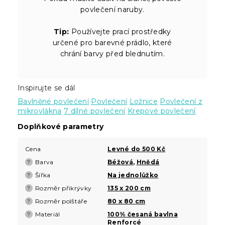
povlečení naruby.
Tip:
Používejte prací prostředky
určené pro barevné prádlo, které
chrání barvy před blednutím.
Inspirujte se dál
Bavlněné povlečení
Povlečení
Ložnice
Povlečení z
mikrovlákna
7 dílné povlečení
Krepové povlečení
Doplňkové parametry
Cena
Levné do 500 Kč
Barva
Béžová
,
Hnědá
?
Šířka
Na jednolůžko
?
Rozměr přikrývky
135 x 200 cm
?
Rozměr polštáře
80 x 80 cm
?
Materiál
100% česaná bavlna
?
Renforcé