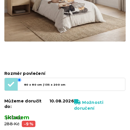
Rozměr povlečení
80 x 80 cm | 135 x 200 cm
Můžeme doručit
10.08.2026
Možnosti
do:
doručení
Skladem
(>10 ks)
288 Kč
–9 %