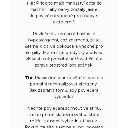
Tip:
Přidejte malé množství octa do
máchání, aby barvy zůstaly jasné.
Je povlečení vhodné pro osoby s
alergiemi?
Povlečení z renforcé bavlny je
hypoalergenní, což znamená, že je
šetrné k citlivé pokožce a vhodné pro
alergiky. Materiál je prodyšný a odvádí
vlhkost, což pomáhá udržovat čisté a
zdravé prostředí pro spánek.
Tip:
Pravidelné praní a větrání postele
pomáhá minimalizovat alergeny.
Jak zabránit tomu, aby povlečení
vybledlo?
Nechte povlečení schnout ve stínu,
mimo přímé sluneční světlo, které
může způsobit vyblednutí barev.
Pokud musíte sušit na slunci, pověste