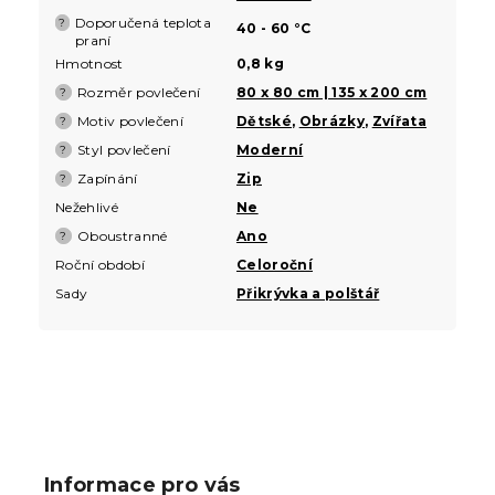
Doporučená teplota
?
40 - 60 °C
praní
Hmotnost
0,8 kg
Rozměr povlečení
80 x 80 cm | 135 x 200 cm
?
Motiv povlečení
Dětské
,
Obrázky
,
Zvířata
?
Styl povlečení
Moderní
?
Zapínání
Zip
?
Nežehlivé
Ne
Oboustranné
Ano
?
Roční období
Celoroční
Sady
Přikrývka a polštář
Z
á
p
Informace pro vás
a