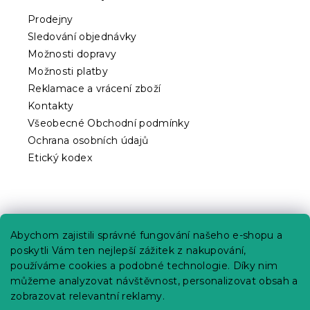
t
Prodejny
í
Sledování objednávky
Možnosti dopravy
Možnosti platby
Reklamace a vrácení zboží
Kontakty
Všeobecné Obchodní podmínky
Ochrana osobních údajů
Etický kodex
Praktické informace
Abychom zajistili správné fungování našeho e-shopu a
Kariéra
poskytli Vám ten nejlepší zážitek z nakupování,
používáme cookies a podobné technologie. Díky nim
Poptávky a B2B spolupráce
můžeme analyzovat návštěvnost, personalizovat obsah a
Proč se u nás registrovat?
zobrazovat relevantní reklamy.