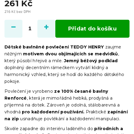
261 Kč
216 Kč bez DPH
Měrná
cena:
Přidat do košíku
Dětské bavlněné povlečení TEDDY HENRY
zaujme
něžným
motivem dvou objímajících se medvídků
,
který působí hřejivě a mile.
Jemný béžový podklad
doplněný decentním rámečkem vytváří klidný a
harmonický vzhled, který se hodí do každého dětského
pokoje.
Povlečení je vyrobeno
ze 100% česané bavlny
Renforcé
, která je mimořádně hebká, prodyšná a
příjemná na dotek. Zároveň je odolná, stálobarevná a
vhodná
pro každodenní používání.
Praktické
zapínání
na zip
usnadňuje povlékání a každodenní manipulaci.
Skvěle zapadne do interiéru laděného do
přírodních a