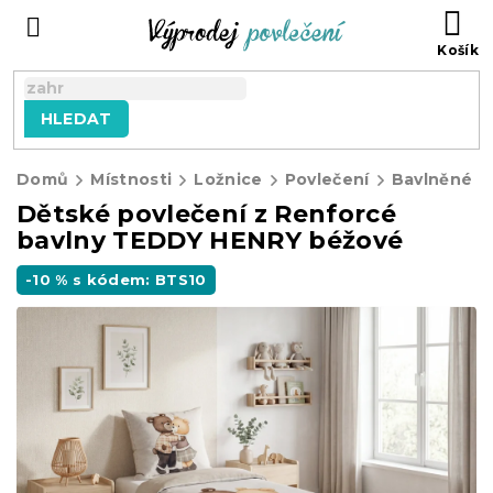
Přejít
NÁ
na
KO
obsah
HLEDAT
Domů
Místnosti
Ložnice
Povlečení
Bavlněné p
Dětské povlečení z Renforcé
bavlny TEDDY HENRY béžové
-10 % s kódem: BTS10