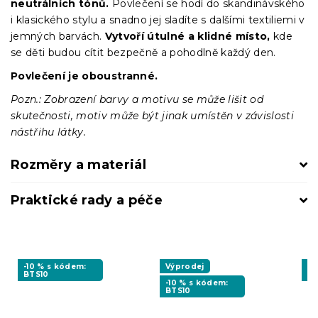
neutrálních tónů.
Povlečení se hodí do skandinávského
i klasického stylu a snadno jej sladíte s dalšími textiliemi v
jemných barvách.
Vytvoří útulné a klidné místo,
kde
se děti budou cítit bezpečně a pohodlně každý den.
Povlečení je oboustranné.
Pozn.: Zobrazení barvy a motivu se může lišit od
skutečnosti, motiv může být jinak umístěn v závislosti
nástřihu látky.
Rozměry a materiál
Praktické rady a péče
-10 % s kódem:
Výprodej
-1
BTS10
BT
-10 % s kódem:
BTS10