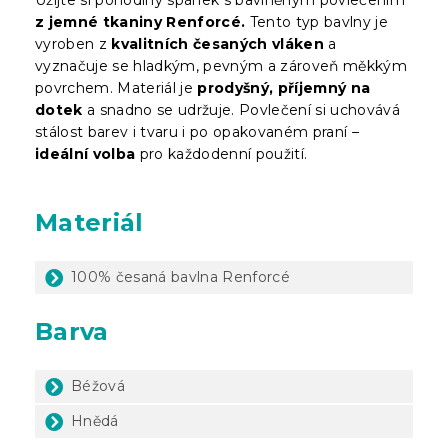
z jemné tkaniny Renforcé.
Tento typ bavlny je
vyroben z
kvalitních česaných vláken
a
vyznačuje se hladkým, pevným a zároveň měkkým
povrchem. Materiál je
prodyšný, příjemný na
dotek
a snadno se udržuje. Povlečení si uchovává
stálost barev i tvaru i po opakovaném praní –
ideální volba
pro každodenní použití.
Materiál
100% česaná bavlna Renforcé
Barva
Béžová
Hnědá