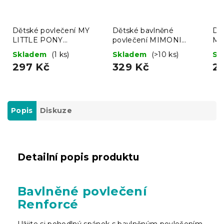
Dětské povlečení MY
Dětské bavlněné
Dě
LITTLE PONY
povlečení MIMONI
MA
FRIENDSHIP růžové
SKATE CREW modré
Skladem
(1 ks)
Skladem
(>10 ks)
Sk
297 Kč
329 Kč
2
Popis
Diskuze
Detailní popis produktu
Bavlněné povlečení
Renforcé
Užijte si pohodlný spánek s bavlněným povlečením